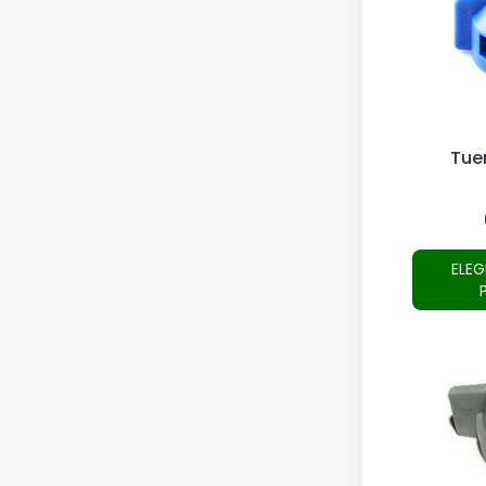
Tue
ELEG