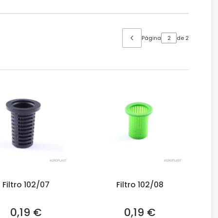
Página
de 2
Filtro 102/07
Filtro 102/08
0,19 €
0,19 €
Precio
Precio