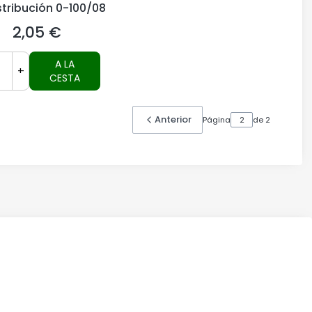
stribución 0-100/08
2,05 €
Precio
A LA
+
CESTA
Anterior
Página
de 2