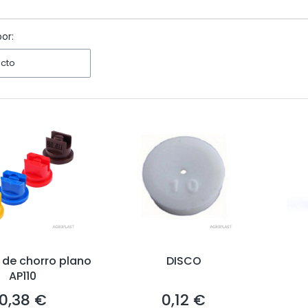
 filtros
or:
ecto
 de chorro plano
DISCO
AP110
0,38 €
0,12 €
Precio
Precio