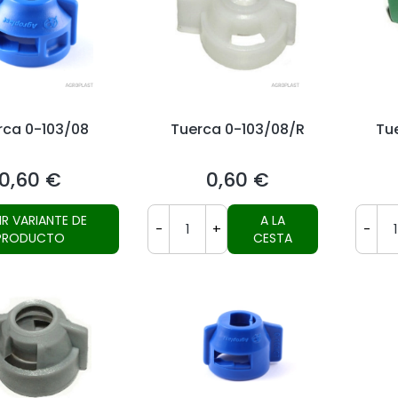
rca 0-103/08
Tuerca 0-103/08/R
Tu
0,60 €
0,60 €
Precio
Precio
IR VARIANTE DE
A LA
-
+
-
PRODUCTO
CESTA