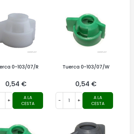
erca 0-103/07/R
Tuerca 0-103/07/W
0,54 €
0,54 €
Precio
Precio
A LA
A LA
+
-
+
CESTA
CESTA