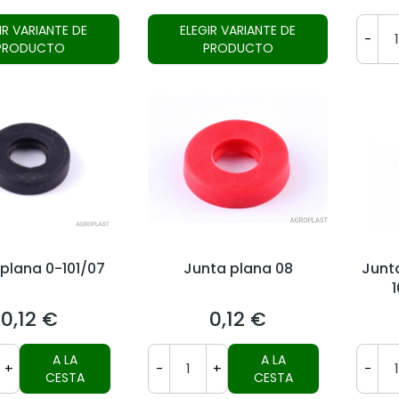
IR VARIANTE DE
ELEGIR VARIANTE DE
-
PRODUCTO
PRODUCTO
plana 0-101/07
Junta plana 08
Junta
1
0,12 €
0,12 €
Precio
Precio
A LA
A LA
+
-
+
-
CESTA
CESTA