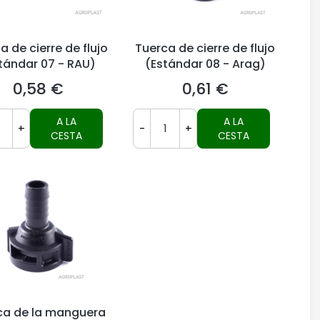
a de cierre de flujo
Tuerca de cierre de flujo
tándar 07 - RAU)
(Estándar 08 - Arag)
0,58 €
0,61 €
Precio
Precio
A LA
A LA
+
-
+
CESTA
CESTA
ca de la manguera