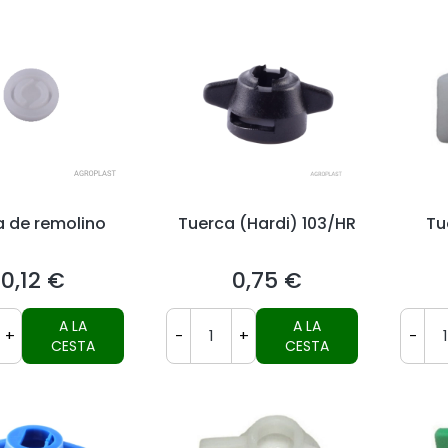
a de remolino
Tuerca (Hardi) 103/HR
Tu
0,12 €
0,75 €
Precio
Precio
A LA
A LA
+
-
+
-
CESTA
CESTA