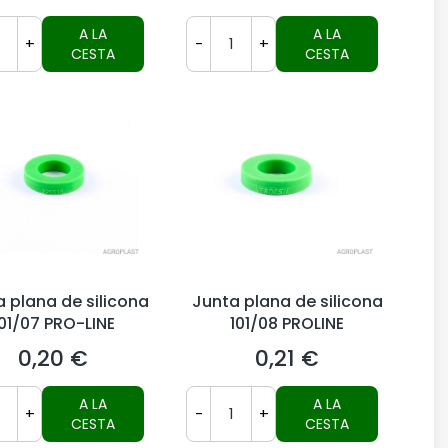
A LA
A LA
+
-
+
CESTA
CESTA
 plana de silicona
Junta plana de silicona
01/07 PRO-LINE
101/08 PROLINE
0,20 €
0,21 €
Precio
Precio
A LA
A LA
+
-
+
CESTA
CESTA