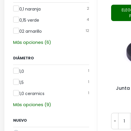
Rendimiento según ISO (color)
2
0,1 naranja
ELEG
4
0,15 verde
12
02 amarillo
Más opciones (6)
DIÁMETRO
Diámetro
1
1,0
1
1,5
Junta 
1
1,0 ceramics
Más opciones (9)
NUEVO
-