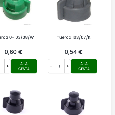
erca 0-103/08/W
Tuerca 103/07/K
0,60 €
0,54 €
Precio
Precio
A LA
A LA
+
-
+
CESTA
CESTA