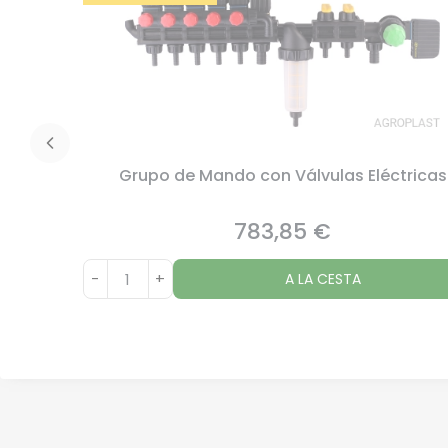
Grupo de Mando con Válvulas Eléctricas
783,85 €
Precio
-
+
A LA CESTA