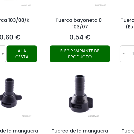
rca 103/08/K
Tuerca bayoneta 0-
Tuerc
103/07
(Es
0,60 €
0,54 €
Precio
Precio
A LA
ELEGIR VARIANTE DE
+
-
CESTA
PRODUCTO
 de la manguera
Tuerca de la manguera
Tuer