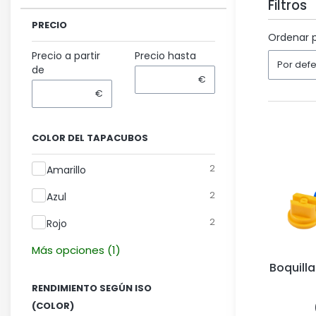
Filtros
PRECIO
Fin de los
Ordenar p
Precio a partir
Precio hasta
Por def
de
€
€
COLOR DEL TAPACUBOS
Color del tapacubos
2
Amarillo
2
Azul
2
Rojo
Más opciones (1)
Boquilla
RENDIMIENTO SEGÚN ISO
(COLOR)