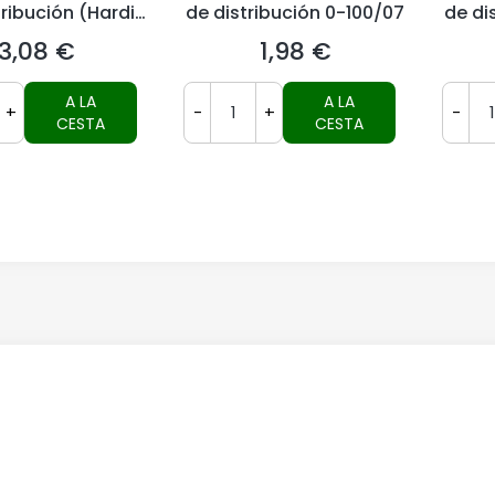
tribución (Hardi
de distribución 0-100/07
de di
Sistema)
3,08 €
1,98 €
Precio
Precio
A LA
A LA
+
-
+
-
CESTA
CESTA