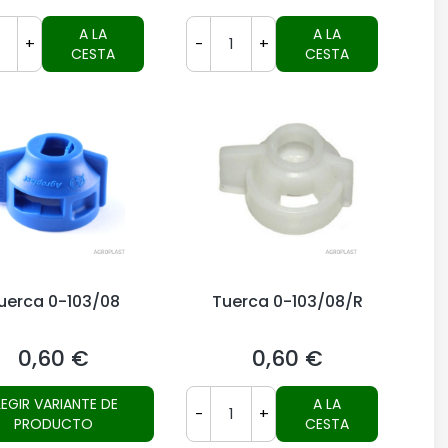
A LA
A LA
+
-
+
CESTA
CESTA
uerca 0-103/08
Tuerca 0-103/08/R
0,60 €
0,60 €
Precio
Precio
LEGIR VARIANTE DE
A LA
-
+
PRODUCTO
CESTA