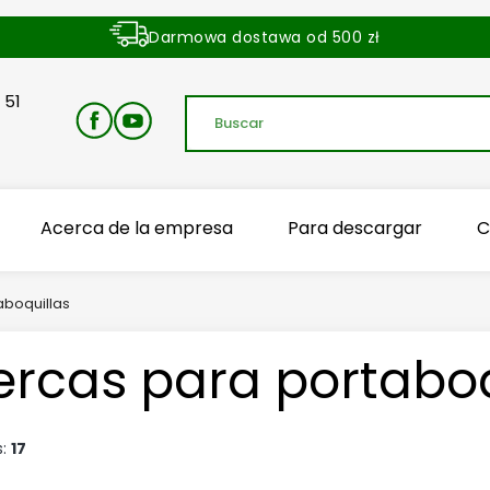
Darmowa dostawa od 500 zł
Dostawa zamówienia w ciągu 24 godzin
 51
Acerca de la empresa
Para descargar
C
aboquillas
ercas para portaboq
s:
17