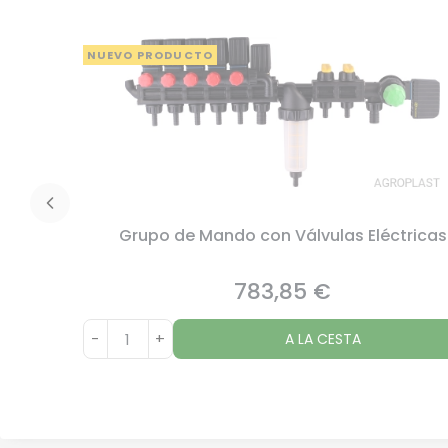
NUEVO PRODUCTO
Grupo de Mando con Válvulas Eléctricas
783,85 €
Precio
-
+
A LA CESTA