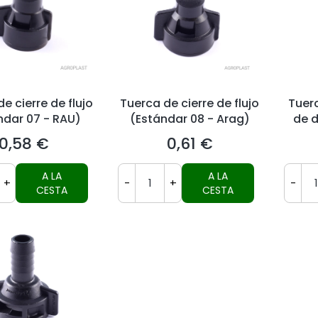
e cierre de flujo
Tuerca de cierre de flujo
Tuer
ndar 07 - RAU)
(Estándar 08 - Arag)
de d
0,58 €
0,61 €
Precio
Precio
A LA
A LA
+
-
+
-
CESTA
CESTA