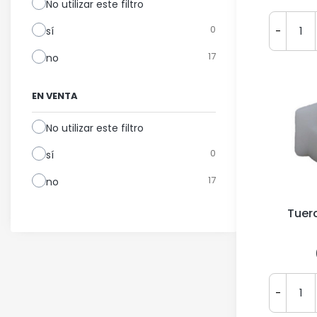
No utilizar este filtro
0
-
sí
17
no
EN VENTA
No utilizar este filtro
0
sí
17
no
Tuer
-