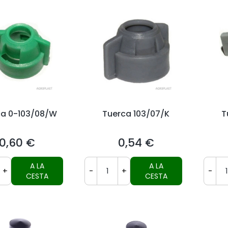
ca 0-103/08/W
Tuerca 103/07/K
T
0,60 €
0,54 €
Precio
Precio
A LA
A LA
+
-
+
-
CESTA
CESTA