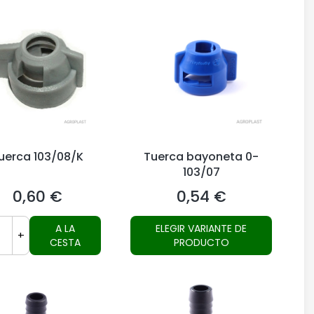
uerca 103/08/K
Tuerca bayoneta 0-
103/07
0,60 €
0,54 €
Precio
Precio
A LA
ELEGIR VARIANTE DE
+
CESTA
PRODUCTO