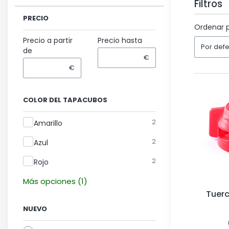
Filtros
PRECIO
Fin de los
Ordenar p
Precio a partir
Precio hasta
Por def
de
€
€
COLOR DEL TAPACUBOS
Color del tapacubos
2
Amarillo
2
Azul
2
Rojo
Más opciones (1)
Tuerc
NUEVO