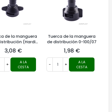
ca de la manguera
Tuerca de la manguera
istribución (Hardi
de distribución 0-100/07
Sistema)
3,08 €
1,98 €
Precio
Precio
A LA
A LA
+
-
+
CESTA
CESTA