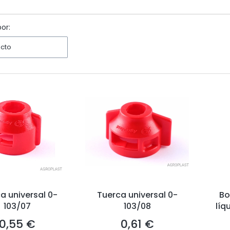
 filtros
or:
ecto
a universal 0-
Tuerca universal 0-
Bo
103/07
103/08
líq
0,55 €
0,61 €
Precio
Precio