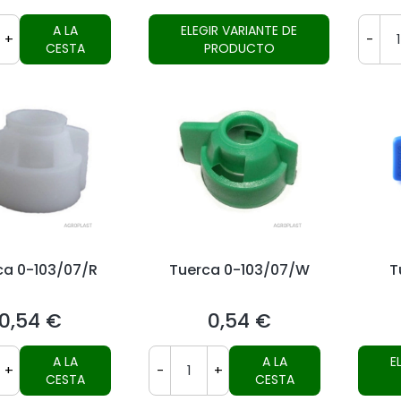
A LA
ELEGIR VARIANTE DE
+
-
CESTA
PRODUCTO
ca 0-103/07/R
Tuerca 0-103/07/W
T
0,54 €
0,54 €
Precio
Precio
A LA
A LA
E
+
-
+
CESTA
CESTA