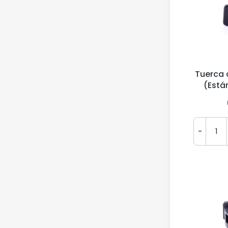
Tuerca d
(Está
-