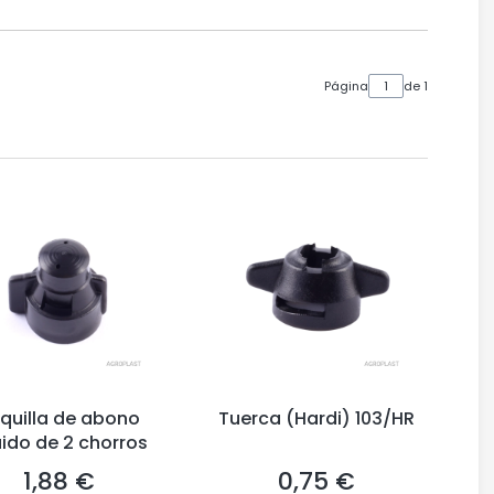
Página
de 1
quilla de abono
Tuerca (Hardi) 103/HR
uido de 2 chorros
1,88 €
0,75 €
Precio
Precio