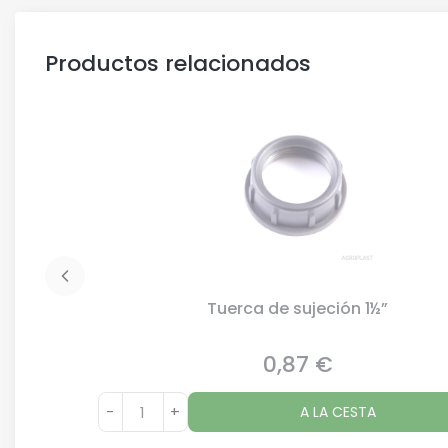
Productos relacionados
Tuerca de sujeción 1½”
0,87 €
Precio
-
+
A LA CESTA