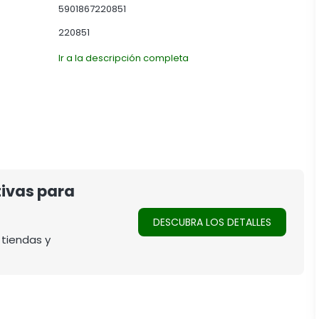
5901867220851
220851
Ir a la descripción completa
tivas para
DESCUBRA LOS DETALLES
 tiendas y