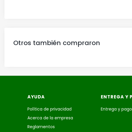
Otros también compraron
Menú de pie de página
AYUDA
ENTREGA Y 
Política de privacidad
Entrega y pag
Acerca de la empresa
Reglamentos