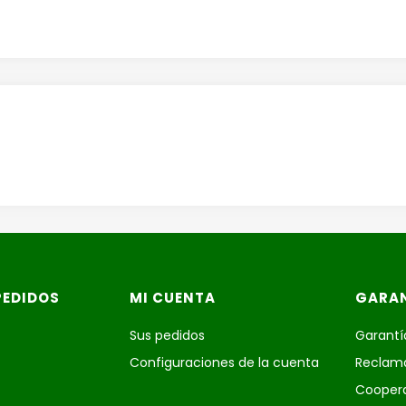
PEDIDOS
MI CUENTA
GARAN
o
Sus pedidos
Garantía
Configuraciones de la cuenta
Reclama
Cooper