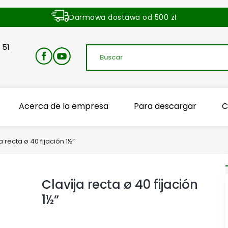
Darmowa dostawa od 500 zł
Dostawa zamówienia w ciągu 24 godzin
 51
Acerca de la empresa
Para descargar
C
a recta ø 40 fijación 1½”
Clavija recta ø 40 fijación
1½”