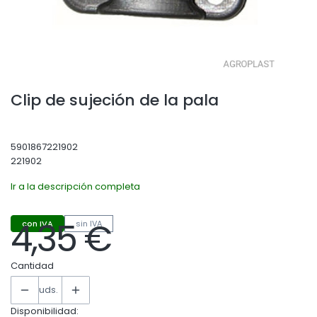
Clip de sujeción de la pala
5901867221902
221902
Ir a la descripción completa
4,35 €
con IVA
sin IVA
Precio
Cantidad
uds.
Disponibilidad: