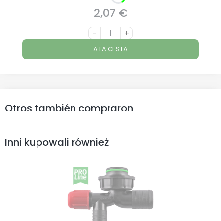
2,07 €
Precio
-
+
A LA CESTA
Otros también compraron
Inni kupowali również