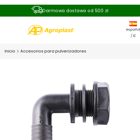
Darmowa dostawa od 500 zł
Dostawa zamówienia w ciągu 24 godzin
españo
/ €
Inicio
Accesorios para pulverizadores