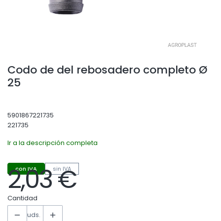
Codo de del rebosadero completo Ø
25
5901867221735
221735
Ir a la descripción completa
2,03 €
con IVA
sin IVA
Precio
Cantidad
uds.