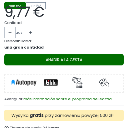
9,77 €
con IVA
sin IVA
Precio
Cantidad
uds.
Disponibilidad:
una gran cantidad
AÑADIR A LA CESTA
Averiguar
más información sobre el programa de lealtad.
Wysyłka
gratis
przy zamówieniu powyżej 500 zł!
Tiempo de envío:
24 horas