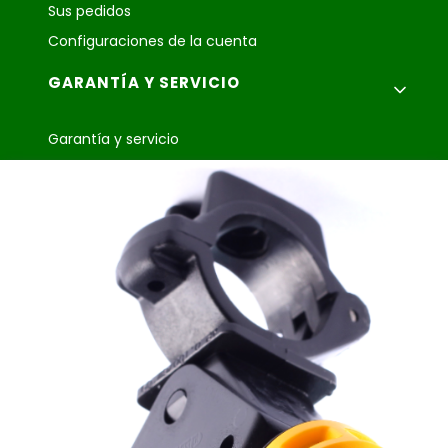
Sus pedidos
Configuraciones de la cuenta
GARANTÍA Y SERVICIO
Garantía y servicio
Reclamaciones y devoluciones
Cooperación
Agroplast Marcin
Łopąg
ul. Lubelska 24
22-107 Sawin
sklep@agroplast.pl
+48 82 567 39 51