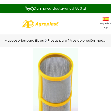
Darmowa dostawa od 500 zł
Dostawa zamówienia w ciągu 24 godzin
españo
/ €
tros y accesorios para filtros
Piezas para filtros de presión modulares