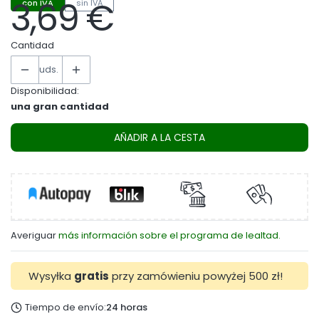
3,69 €
con IVA
sin IVA
Precio
Cantidad
uds.
Disponibilidad:
una gran cantidad
AÑADIR A LA CESTA
Averiguar
más información sobre el programa de lealtad.
Wysyłka
gratis
przy zamówieniu powyżej 500 zł!
Tiempo de envío:
24 horas