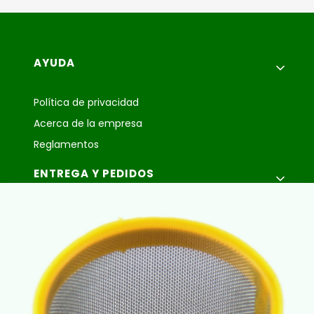
Menú de pie de página
AYUDA
Política de privacidad
Acerca de la empresa
Reglamentos
ENTREGA Y PEDIDOS
Entrega y pago
MI CUENTA
Sus pedidos
Configuraciones de la cuenta