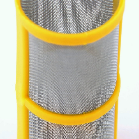
GARANTÍA Y SERVICIO
Garantía y servicio
Reclamaciones y devoluciones
Cooperación
Agroplast Marcin
Łopąg
ul. Lubelska 24
22-107 Sawin
sklep@agroplast.pl
+48 82 567 39 51