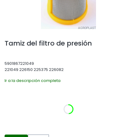
Tamiz del filtro de presión
5901867221049
221049 226150 225375 226082
Ir a la descripción completa
Seleccione la variante del producto:
Las variantes individuales pueden diferir en precio
*
Mesh ISO
Seleccionar