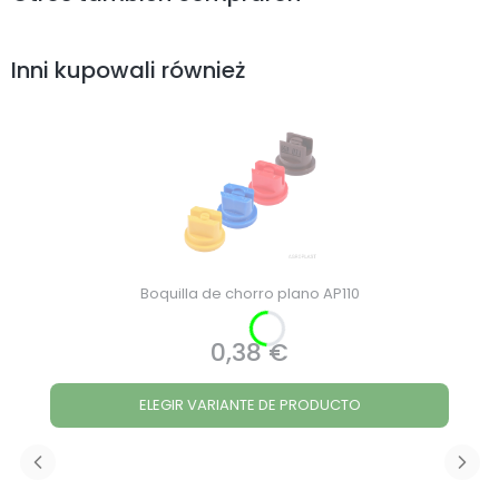
Inni kupowali również
Boquilla de chorro plano AP110
0,38 €
Precio
ELEGIR VARIANTE DE PRODUCTO