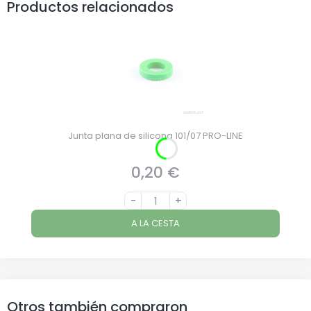
Productos relacionados
Junta plana de silicona 101/07 PRO-LINE
0,20 €
Precio
-
+
A LA CESTA
Otros también compraron