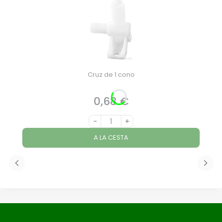
Cruz de 1 cono
0,68 €
Precio
-
+
A LA CESTA