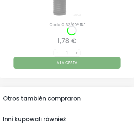
Codo Ø 32/90° 1¼”
1,78 €
Precio
-
+
A LA CESTA
Otros también compraron
Inni kupowali również