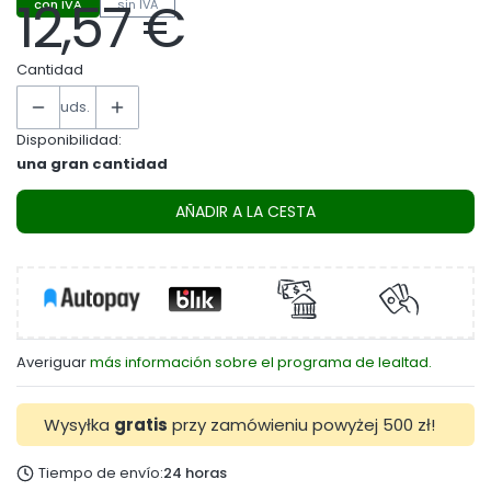
12,57 €
con IVA
sin IVA
Precio
Cantidad
uds.
Disponibilidad:
una gran cantidad
AÑADIR A LA CESTA
Averiguar
más información sobre el programa de lealtad.
Wysyłka
gratis
przy zamówieniu powyżej 500 zł!
Tiempo de envío:
24 horas