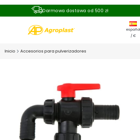
Darmowa dostawa od 500 zł
Dostawa zamówienia w ciągu 24 godzin
españo
/ €
Inicio
Accesorios para pulverizadores