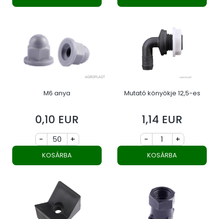
M6 anya
Mutató könyökje 12,5-es
0,10 EUR
1,14 EUR
Ár
Ár
-
+
-
+
KOSÁRBA
KOSÁRBA