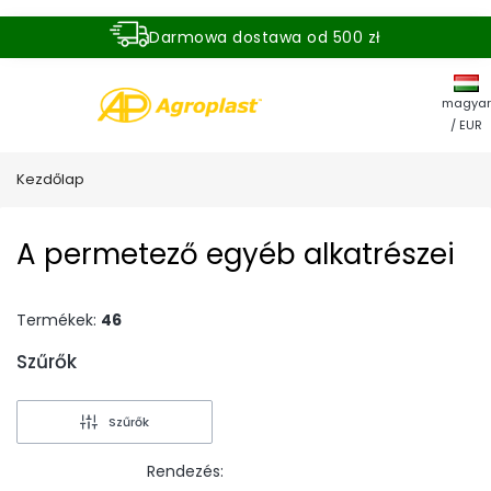
Darmowa dostawa od 500 zł
Dostawa zamówienia w ciągu 24 godzin
magyar
/ EUR
Kezdőlap
A permetező egyéb alkatrészei
Termékek:
46
Szűrők
End of filters
Szűrők
Rendezés: