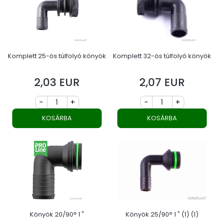
Komplett 25-ös túlfolyó könyök
Komplett 32-ös túlfolyó könyök
2,03 EUR
2,07 EUR
Ár
Ár
-
+
-
+
KOSÁRBA
KOSÁRBA
Könyök 20/90° 1 "
Könyök 25/90° 1 " (1) (1)