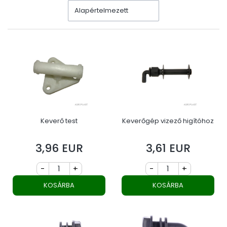
Alapértelmezett
Keverő test
Keverőgép vizező higítóhoz
3,96 EUR
3,61 EUR
Ár
Ár
-
+
-
+
KOSÁRBA
KOSÁRBA