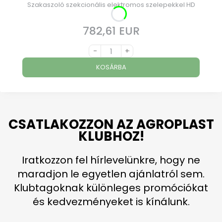
Szakaszoló szekcionális elektromos szelepekkel HD
782,61 EUR
Ár
-
+
KOSÁRBA
CSATLAKOZZON AZ AGROPLAST
KLUBHOZ!
Iratkozzon fel hírlevelünkre, hogy ne
maradjon le egyetlen ajánlatról sem.
Klubtagoknak különleges promóciókat
és kedvezményeket is kínálunk.