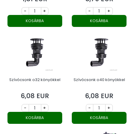
-
+
-
+
KOSÁRBA
KOSÁRBA
Szívócsonk o32 könyökkel
Szívócsonk o40 könyökkel
6,08 EUR
6,08 EUR
Ár
Ár
-
+
-
+
KOSÁRBA
KOSÁRBA