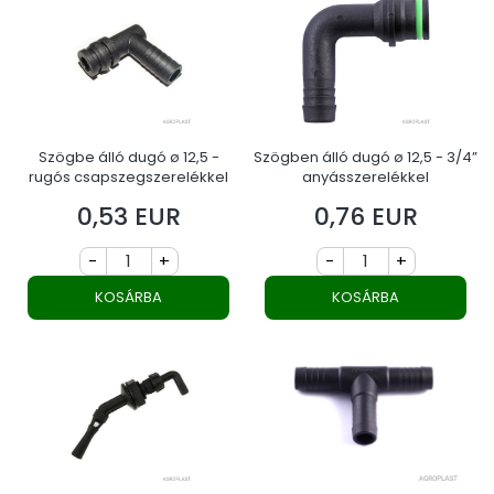
Szögbe álló dugó ø 12,5 -
Szögben álló dugó ø 12,5 - 3/4”
rugós csapszegszerelékkel
anyásszerelékkel
0,53 EUR
0,76 EUR
Ár
Ár
-
+
-
+
KOSÁRBA
KOSÁRBA