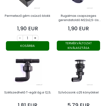
Permetező gém csúszó blokk
Rugalmas csapszeges
gerendatoldó M22x2,5-ös
vagy M20,1,5-ös menetes
1,90 EUR
1,90 EUR
Ár
Ár
anyával
-
+
TERMÉKVÁLTOZAT
KOSÁRBA
KIVÁLASZTÁSA
Szétszedhető T-egál ág ø 12,5;
Szívócsonk o25 könyökkel
1,81 EUR
5,79 EUR
Ár
Ár