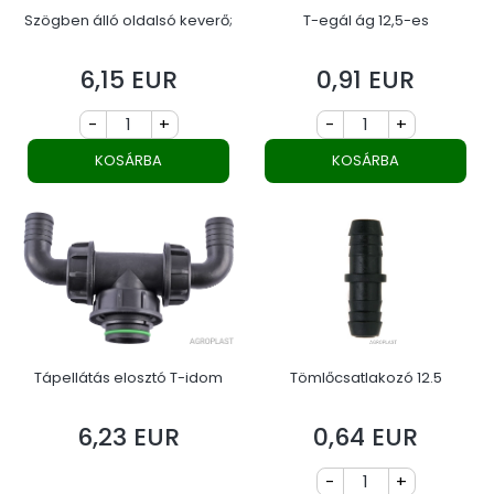
Szögben álló oldalsó keverő;
T-egál ág 12,5-es
6,15 EUR
0,91 EUR
Ár
Ár
-
+
-
+
KOSÁRBA
KOSÁRBA
Tápellátás elosztó T-idom
Tömlőcsatlakozó 12.5
6,23 EUR
0,64 EUR
Ár
Ár
-
+