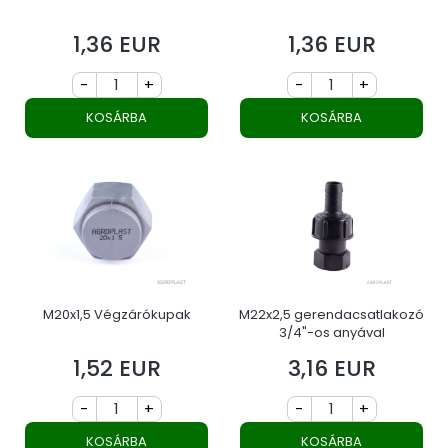
1,36 EUR
1,36 EUR
Ár
Ár
-
+
-
+
KOSÁRBA
KOSÁRBA
M20x1,5 Végzárókupak
M22x2,5 gerendacsatlakozó
3/4"-os anyával
1,52 EUR
3,16 EUR
Ár
Ár
-
+
-
+
KOSÁRBA
KOSÁRBA