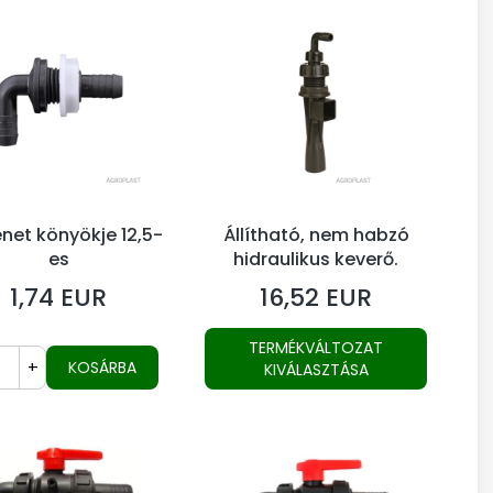
net könyökje 12,5-
Állítható, nem habzó
es
hidraulikus keverő.
1,74 EUR
16,52 EUR
Ár
Ár
TERMÉKVÁLTOZAT
+
KOSÁRBA
KIVÁLASZTÁSA