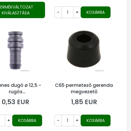
TERMÉKVÁLTOZAT
-
+
KOSÁRBA
KIVÁLASZTÁSA
nes dugó ø 12,5 -
C65 permetező gerenda
rugós
megvezető
pszegszerelékkel
0,53 EUR
1,85 EUR
Ár
Ár
+
-
+
KOSÁRBA
KOSÁRBA