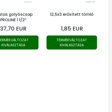
utas golyóscsap
12,5x3 erősített tömlő
PROLINE 1 1/2“
37,70 EUR
1,85 EUR
Ár
Ár
TERMÉKVÁLTOZAT
TERMÉKVÁLTOZAT
KIVÁLASZTÁSA
KIVÁLASZTÁSA