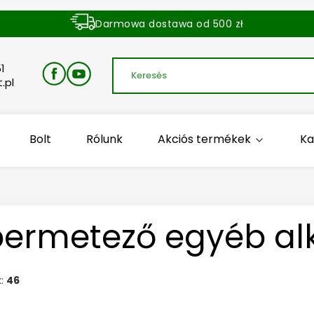
Darmowa dostawa od 500 zł
Dostawa zamówienia w ciągu 24 godzin
1
.pl
Bolt
Rólunk
Akciós termékek
Ka
permetező egyéb alk
k:
46