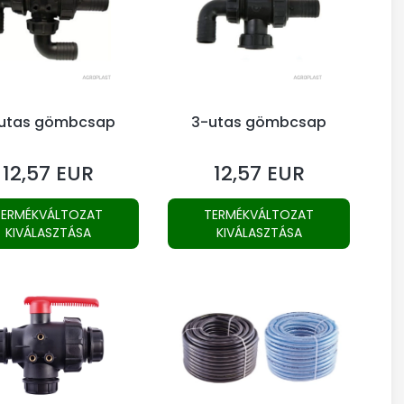
utas gömbcsap
3-utas gömbcsap
12,57 EUR
12,57 EUR
Ár
Ár
TERMÉKVÁLTOZAT
TERMÉKVÁLTOZAT
KIVÁLASZTÁSA
KIVÁLASZTÁSA