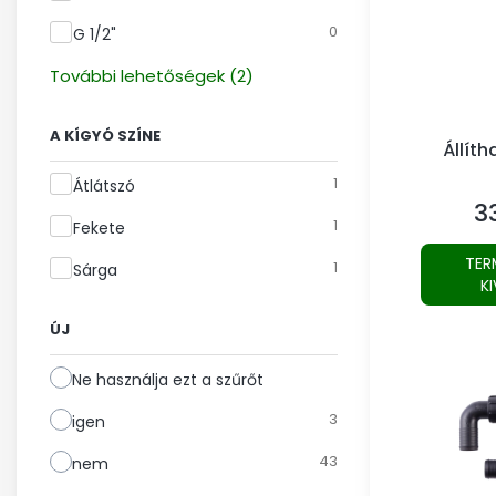
0
G 1/2"
További lehetőségek (2)
A KÍGYÓ SZÍNE
Állíth
A kígyó színe
1
Átlátszó
3
Ár
1
Fekete
TER
1
Sárga
K
ÚJ
Ne használja ezt a szűrőt
3
igen
43
nem