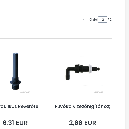
Oldal
/ 2
raulikus keverőfej
Fúvóka vizezőhigítóhoz;
6,31 EUR
2,66 EUR
Ár
Ár