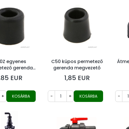
0Z egyenes
C50 kúpos permetező
Átme
tező gerenda
gerenda megvezető
egvezető
,85 EUR
1,85 EUR
r
Ár
+
-
+
-
KOSÁRBA
KOSÁRBA