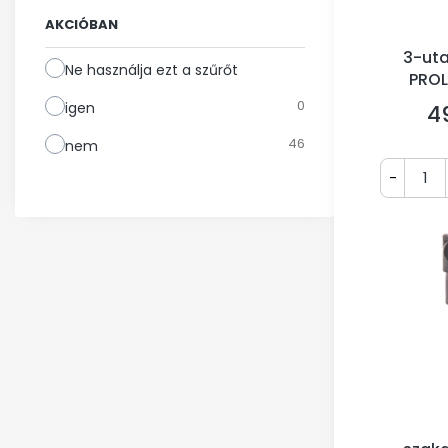
AKCIÓBAN
3-ut
Ne használja ezt a szűrőt
PROL
kompl
0
igen
4
Ár
46
nem
-