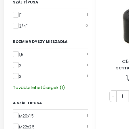
SZÁL TÍPUSA
Szál típusa
1
1"
0
3/4"
ROZMIAR DYSZY MIESZADŁA
Rozmiar Dyszy Mieszadła
1
1,5
C5
1
2
perme
m
1
1
3
Á
További lehetőségek (1)
-
A SZÁL TÍPUSA
A szál típusa
1
M20x1.5
1
M22x2.5