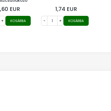
aszcsatlakozó
,60 EUR
1,74 EUR
r
Ár
+
-
+
KOSÁRBA
KOSÁRBA