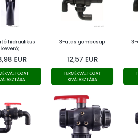
ató hidraulikus
3-utas gömbcsap
3-
keverő;
3,98 EUR
12,57 EUR
Ár
MÉKVÁLTOZAT
TERMÉKVÁLTOZAT
IVÁLASZTÁSA
KIVÁLASZTÁSA