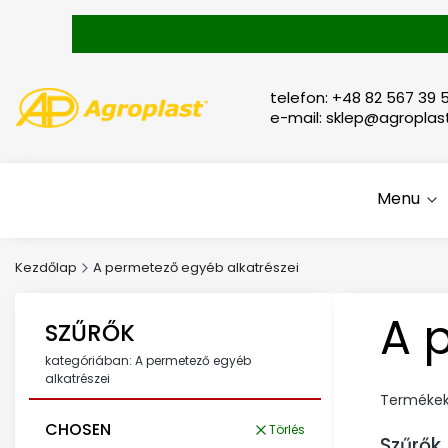
telefon: +48 82 567 39 5
e-mail: sklep@agroplast
Menu
Kezdőlap
A permetező egyéb alkatrészei
A 
SZŰRŐK
kategóriában: A permetező egyéb
alkatrészei
Terméke
CHOSEN
Törlés
Szűrők