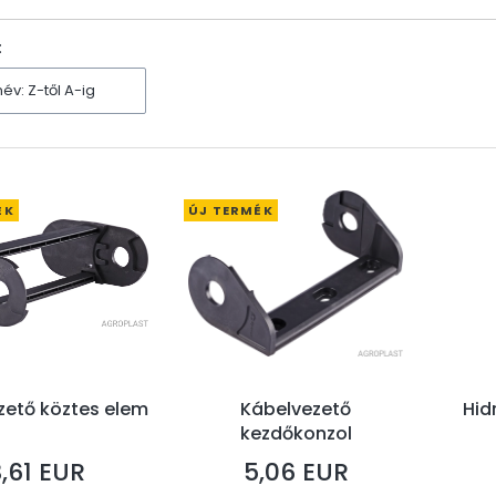
ters
:
v: Z-től A-ig
ÉK
ÚJ TERMÉK
zető köztes elem
Kábelvezető
Hid
kezdőkonzol
,61 EUR
5,06 EUR
r
Ár