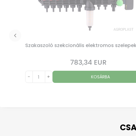
Szakaszoló szekcionális elektromos szelepek
783,34 EUR
Ár
-
+
KOSÁRBA
CSA