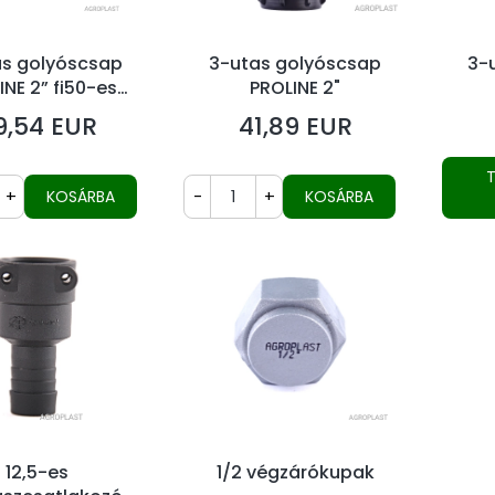
as golyóscsap
3-utas golyóscsap
3-
INE 2” fi50-es
PROLINE 2"
ett könyökkel
9,54 EUR
41,89 EUR
Ár
+
-
+
KOSÁRBA
KOSÁRBA
12,5-es
1/2 végzárókupak