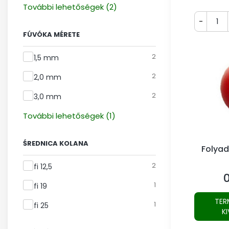
További lehetőségek (2)
-
FÚVÓKA MÉRETE
Fúvóka mérete
2
1,5 mm
2
2,0 mm
2
3,0 mm
További lehetőségek (1)
ŚREDNICA KOLANA
Folyad
Średnica kolana
2
fi 12,5
0
Á
1
fi 19
TER
1
fi 25
K