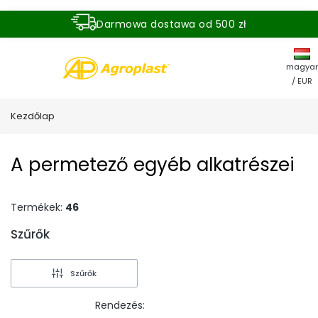
Darmowa dostawa od 500 zł
Dostawa zamówienia w ciągu 24 godzin
magyar
/ EUR
Kezdőlap
A permetező egyéb alkatrészei
Termékek:
46
Szűrők
End of filters
Szűrők
Rendezés: