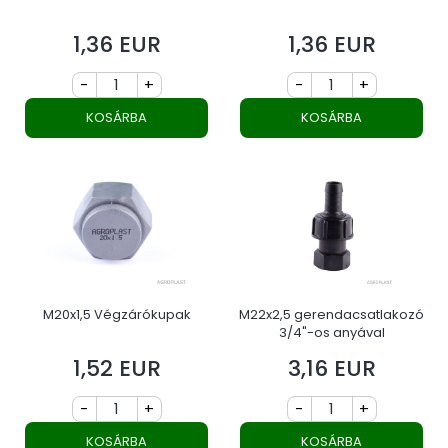
1,36 EUR
1,36 EUR
Ár
Ár
-
+
-
+
KOSÁRBA
KOSÁRBA
M20x1,5 Végzárókupak
M22x2,5 gerendacsatlakozó
3/4"-os anyával
1,52 EUR
3,16 EUR
Ár
Ár
-
+
-
+
KOSÁRBA
KOSÁRBA