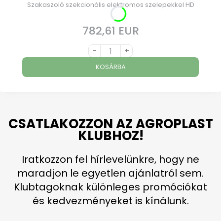
Szakaszoló szekcionális elektromos szelepekkel HD
782,61 EUR
Ár
-
+
KOSÁRBA
CSATLAKOZZON AZ AGROPLAST
KLUBHOZ!
Iratkozzon fel hírlevelünkre, hogy ne
maradjon le egyetlen ajánlatról sem.
Klubtagoknak különleges promóciókat
és kedvezményeket is kínálunk.