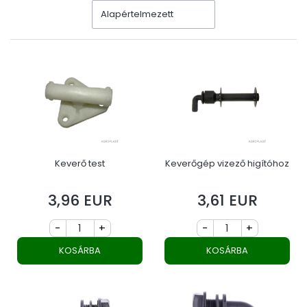
Alapértelmezett
Keverő test
Keverőgép vizező higítóhoz
3,96 EUR
3,61 EUR
Ár
Ár
-
+
-
+
KOSÁRBA
KOSÁRBA