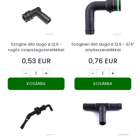
Szögbe álló dugó ø 12,5 -
Szögben álló dugó ø 12,5 - 3/4”
rugós csapszegszerelékkel
anyásszerelékkel
0,53 EUR
0,76 EUR
Ár
Ár
-
+
-
+
KOSÁRBA
KOSÁRBA