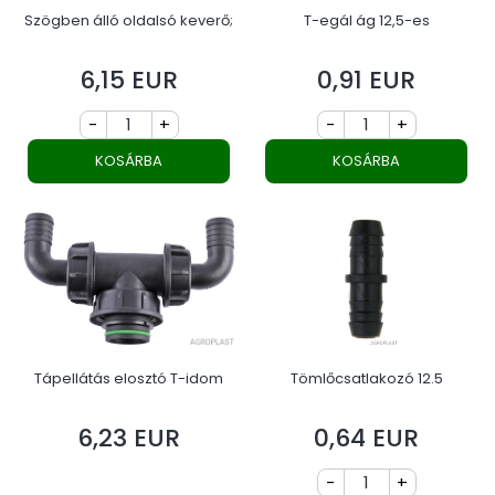
Szögben álló oldalsó keverő;
T-egál ág 12,5-es
6,15 EUR
0,91 EUR
Ár
Ár
-
+
-
+
KOSÁRBA
KOSÁRBA
Tápellátás elosztó T-idom
Tömlőcsatlakozó 12.5
6,23 EUR
0,64 EUR
Ár
Ár
-
+