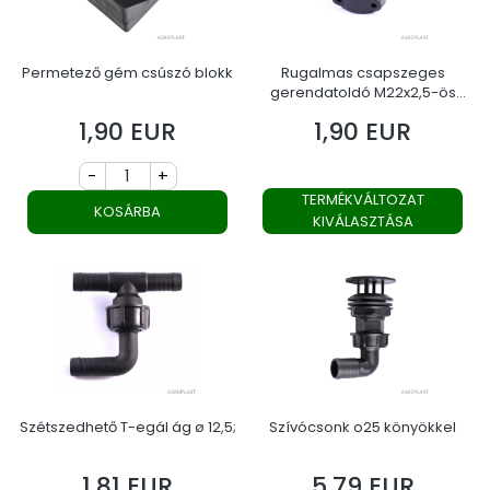
Permetező gém csúszó blokk
Rugalmas csapszeges
gerendatoldó M22x2,5-ös
vagy M20,1,5-ös menetes
1,90 EUR
1,90 EUR
Ár
Ár
anyával
-
+
TERMÉKVÁLTOZAT
KOSÁRBA
KIVÁLASZTÁSA
Szétszedhető T-egál ág ø 12,5;
Szívócsonk o25 könyökkel
1,81 EUR
5,79 EUR
Ár
Ár