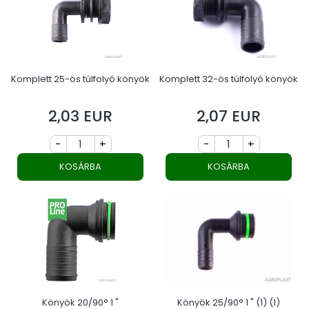
Komplett 25-ös túlfolyó könyök
Komplett 32-ös túlfolyó könyök
2,03 EUR
2,07 EUR
Ár
Ár
-
+
-
+
KOSÁRBA
KOSÁRBA
Könyök 20/90° 1 "
Könyök 25/90° 1 " (1) (1)