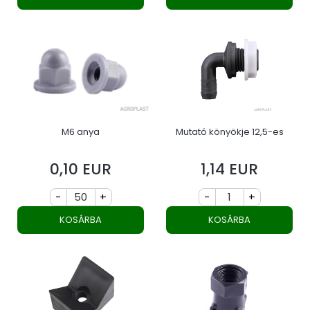
M6 anya
Mutató könyökje 12,5-es
0,10 EUR
1,14 EUR
Ár
Ár
-
+
-
+
KOSÁRBA
KOSÁRBA