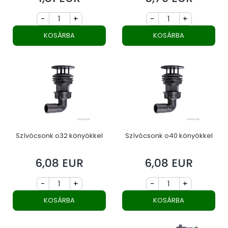
-
+
-
+
KOSÁRBA
KOSÁRBA
Szívócsonk o32 könyökkel
Szívócsonk o40 könyökkel
6,08 EUR
6,08 EUR
Ár
Ár
-
+
-
+
KOSÁRBA
KOSÁRBA