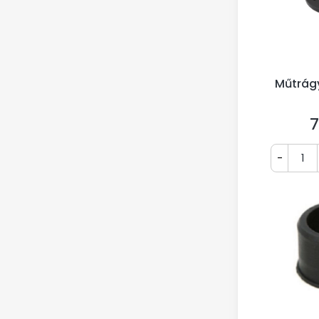
Műtrág
7
Á
-