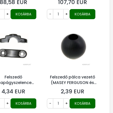
88,58 EUR
107,70 EUR
Ár
Ár
+
-
+
KOSÁRBA
KOSÁRBA
Felszedő
Felszedő pálca vezető
sapágyszelence
(MASEY FERGUSON és
Claas kombájn
DRONINGBORG típus)
4,34 EUR
2,39 EUR
Ár
Ár
0428.0 808521 )
+
-
+
KOSÁRBA
KOSÁRBA