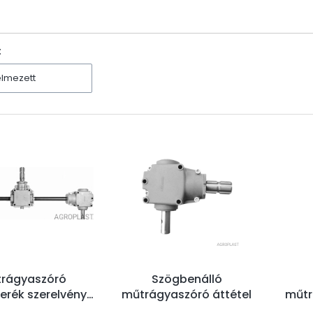
ters
:
elmezett
rágyaszóró
Szögbenálló
erék szerelvény
műtrágyaszóró áttétel
műtr
:1,5) 770 mm