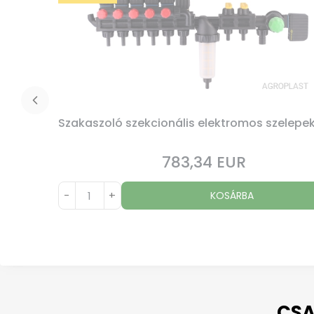
Szakaszoló szekcionális elektromos szelepek
783,34 EUR
Ár
-
+
KOSÁRBA
CSA