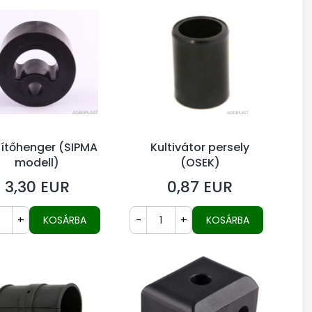
zítőhenger (SIPMA
Kultivátor persely
modell)
(OSEK)
3,30 EUR
0,87 EUR
Ár
Ár
+
-
+
KOSÁRBA
KOSÁRBA