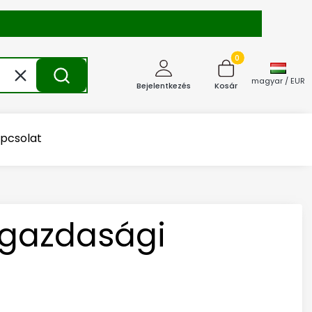
Termékek a kosárba
Törlés
Keresés
magyar / EUR
Bejelentkezés
Kosár
pcsolat
őgazdasági