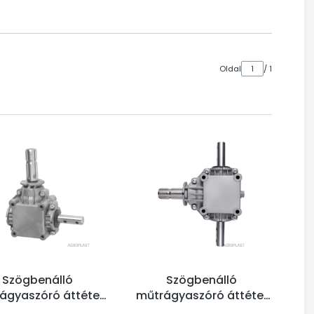
Oldal
/ 1
Szögbenálló
Szögbenálló
ágyaszóró áttétel
műtrágyaszóró áttétel
1:1.5
PK1:1.5PODW