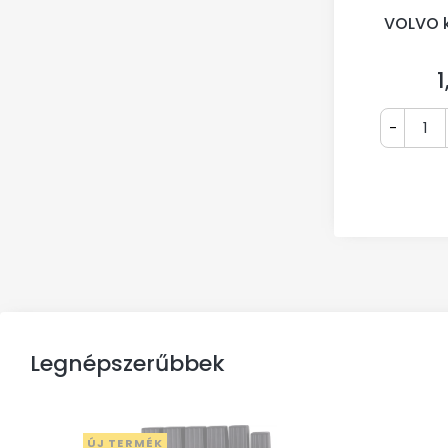
VOLVO 
1
Á
-
Legnépszerűbbek
ÚJ TERMÉK