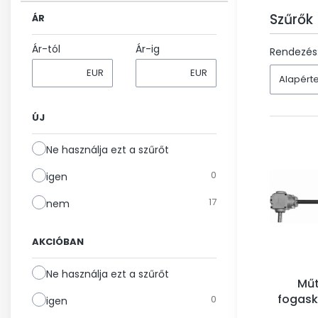
Szűrők
ÁR
Ár-tól
Ár-ig
End of fil
Rendezés
EUR
EUR
Alapért
ÚJ
Ne használja ezt a szűrőt
0
igen
17
nem
AKCIÓBAN
Ne használja ezt a szűrőt
Műt
fogask
0
igen
(1