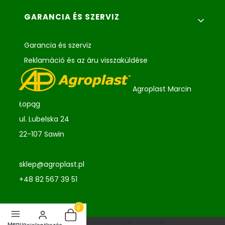
GARANCIA ÉS SZERVIZ
Garancia és szerviz
Reklamáció és az áru visszaküldése
Agroplast Marcin
Łopąg
ul. Lubelska 24
22-107 Sawin
sklep@agroplast.pl
+48 82 567 39 51
Termékek a kosárban: 0. See details
Sklep internetowy
Shoper Premium