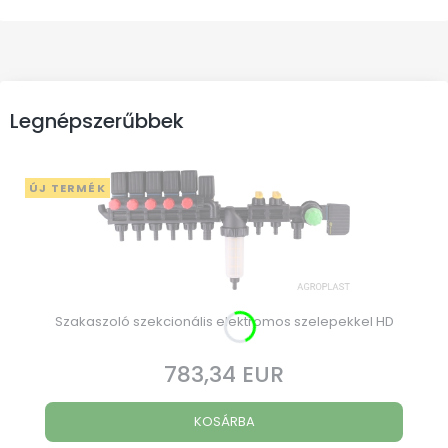
Legnépszerűbbek
ÚJ TERMÉK
Szakaszoló szekcionális elektromos szelepekkel HD
783,34 EUR
Ár
KOSÁRBA