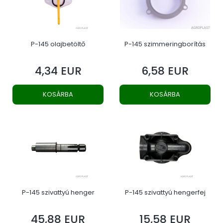
P-145 olajbetöltő
P-145 szimmeringborítás
4,34 EUR
6,58 EUR
Ár
Ár
KOSÁRBA
KOSÁRBA
P-145 szivattyú henger
P-145 szivattyú hengerfej
45,88 EUR
15,58 EUR
Ár
Ár