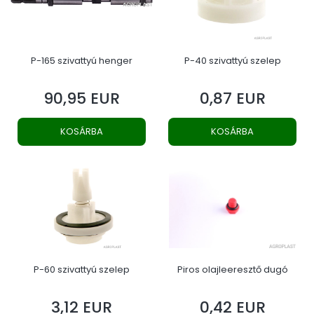
P-165 szivattyú henger
P-40 szivattyú szelep
90,95 EUR
0,87 EUR
Ár
Ár
KOSÁRBA
KOSÁRBA
P-60 szivattyú szelep
Piros olajleeresztő dugó
3,12 EUR
0,42 EUR
Ár
Ár