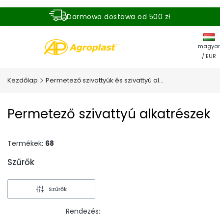
Darmowa dostawa od 500 zł
Dostawa zamówienia w ciągu 24 godzin
magyar
/ EUR
Kezdőlap
Permetező szivattyúk és szivattyú alkatrészek
Permetező szivattyú alkatrészek
Termékek:
68
Szűrők
End of filters
Szűrők
Rendezés: