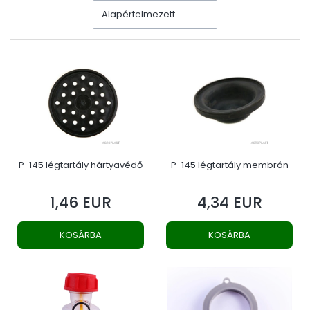
Alapértelmezett
P-145 légtartály hártyavédő
P-145 légtartály membrán
1,46 EUR
4,34 EUR
Ár
Ár
KOSÁRBA
KOSÁRBA