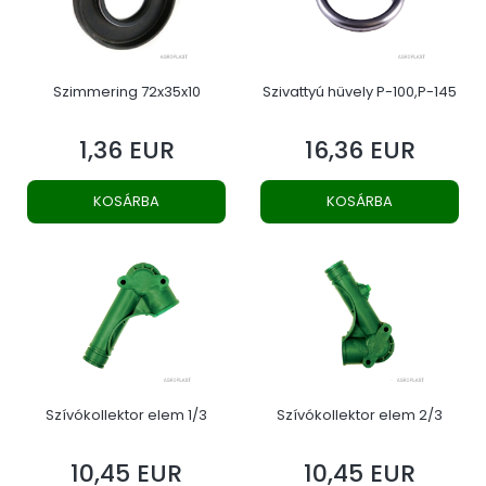
Szimmering 72x35x10
Szivattyú hüvely P-100,P-145
1,36 EUR
16,36 EUR
Ár
Ár
KOSÁRBA
KOSÁRBA
Szívókollektor elem 1/3
Szívókollektor elem 2/3
10,45 EUR
10,45 EUR
Ár
Ár