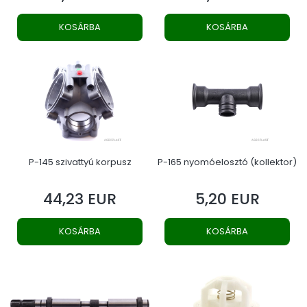
KOSÁRBA
KOSÁRBA
P-145 szivattyú korpusz
P-165 nyomóelosztó (kollektor)
44,23 EUR
5,20 EUR
Ár
Ár
KOSÁRBA
KOSÁRBA