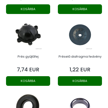
KOSÁRBA
KOSÁRBA
Prés gyűjtőfej
Préselő diafragma fedvény
7,74 EUR
1,22 EUR
Ár
Ár
KOSÁRBA
KOSÁRBA