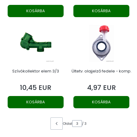
KOSÁRBA
KOSÁRBA
Szívókollektor elem 3/3
Ültetv. olajjelző fedele - komp.
10,45 EUR
4,97 EUR
Ár
Ár
KOSÁRBA
KOSÁRBA
Oldal
/ 3