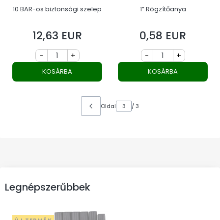
10 BAR-os biztonsági szelep
1” Rögzítőanya
12,63 EUR
0,58 EUR
Ár
Ár
-
+
-
+
KOSÁRBA
KOSÁRBA
Oldal
/ 3
Legnépszerűbbek