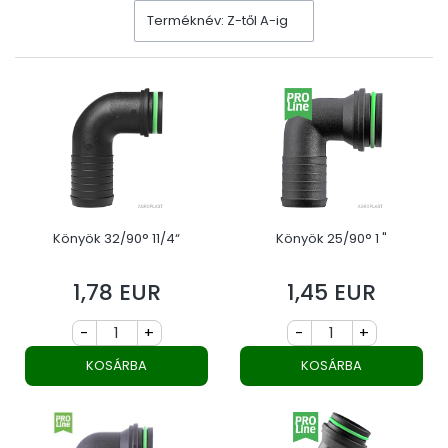
Terméknév: Z-től A-ig
Könyök 32/90° 11/4“
Könyök 25/90° 1 "
1,78 EUR
1,45 EUR
Ár
Ár
-
+
-
+
KOSÁRBA
KOSÁRBA