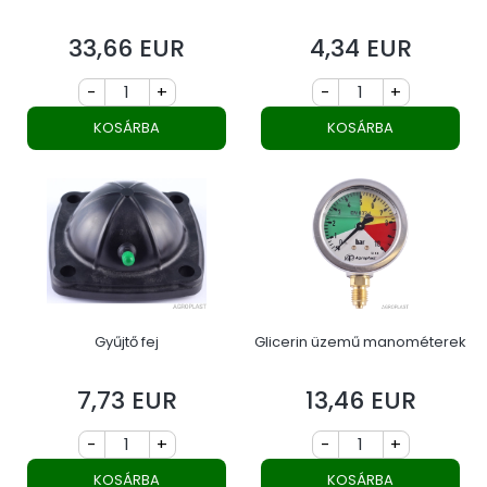
33,66 EUR
4,34 EUR
Ár
Ár
-
+
-
+
KOSÁRBA
KOSÁRBA
Gyűjtő fej
Glicerin üzemű manométerek
7,73 EUR
13,46 EUR
Ár
Ár
-
+
-
+
KOSÁRBA
KOSÁRBA