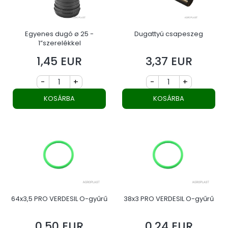
Egyenes dugó ø 25 -
Dugattyú csapeszeg
1”szerelékkel
1,45 EUR
3,37 EUR
Ár
Ár
-
+
-
+
KOSÁRBA
KOSÁRBA
64x3,5 PRO VERDESIL O-gyűrű
38x3 PRO VERDESIL O-gyűrű
0,50 EUR
0,24 EUR
Ár
Ár