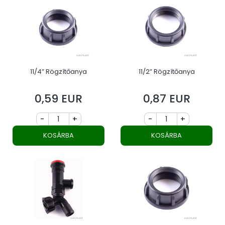
11/4” Rögzítőanya
11/2” Rögzítőanya
0,59 EUR
0,87 EUR
Ár
Ár
-
+
-
+
KOSÁRBA
KOSÁRBA