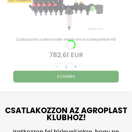
ÚJ TERMÉK
Szakaszoló szekcionális elektromos szelepekkel HD
782,61 EUR
Ár
-
+
KOSÁRBA
CSATLAKOZZON AZ AGROPLAST
KLUBHOZ!
Iratkozzon fel hírlevelünkre, hogy ne