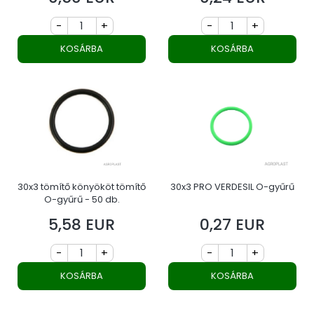
-
+
-
+
KOSÁRBA
KOSÁRBA
30x3 tömítő könyököt tömítő
30x3 PRO VERDESIL O-gyűrű
O-gyűrű - 50 db.
5,58 EUR
0,27 EUR
Ár
Ár
-
+
-
+
KOSÁRBA
KOSÁRBA