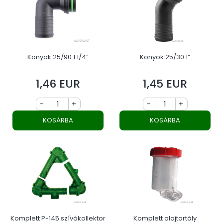
Könyök 25/90 1 1/4“
Könyök 25/30 1”
1,46 EUR
1,45 EUR
Ár
Ár
-
+
-
+
KOSÁRBA
KOSÁRBA
Komplett P-145 szívókollektor
Komplett olajtartály