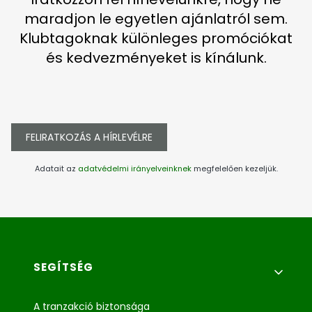
maradjon le egyetlen ajánlatról sem.
Klubtagoknak különleges promóciókat
és kedvezményeket is kínálunk.
FELIRATKOZÁS A HÍRLEVÉLRE
Adatait az
adatvédelmi irányelveinknek
megfelelően kezeljük.
Lábléc menü
SEGÍTSÉG
A tranzakció biztonsága