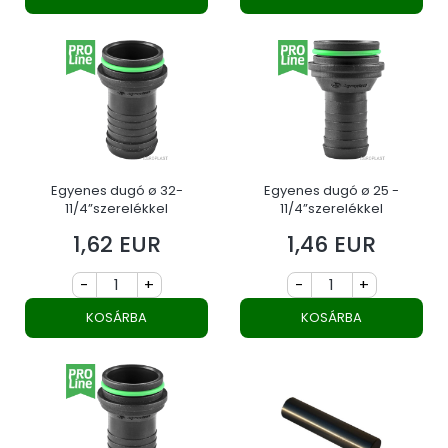
Egyenes dugó ø 32-
Egyenes dugó ø 25 -
11/4”szerelékkel
11/4”szerelékkel
1,62 EUR
1,46 EUR
Ár
Ár
-
+
-
+
KOSÁRBA
KOSÁRBA