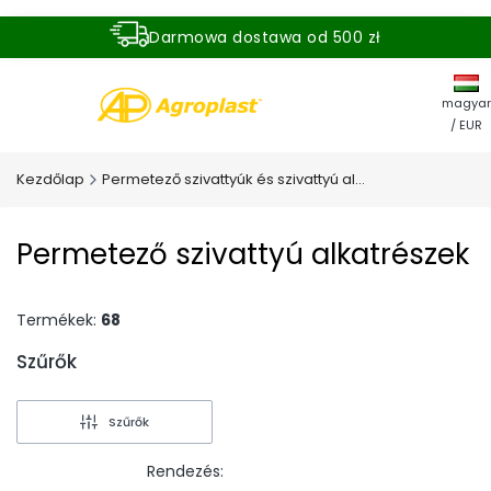
Darmowa dostawa od 500 zł
Dostawa zamówienia w ciągu 24 godzin
magyar
/ EUR
Kezdőlap
Permetező szivattyúk és szivattyú alkatrészek
Permetező szivattyú alkatrészek
Termékek:
68
Szűrők
End of filters
Szűrők
Rendezés: