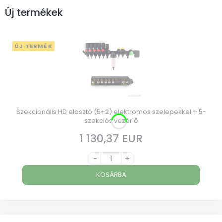
Új termékek
ÚJ TERMÉK
Szekcionális HD elosztó (5+2) elektromos szelepekkel + 5-
szekciós vezérlő
1 130,37 EUR
Ár
-
+
KOSÁRBA