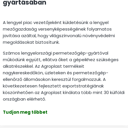
gyártásában
A lengyel piac vezetőjeként küldetésünk a lengyel
mezőgazdaság versenyképességének folyamatos
javítása azáltal, hogy világszínvonalú növényvédelmi
megoldásokat biztosítunk.
Számos lengyelországi permetezőgép-gyártóval
működünk együtt, ellátva őket a gépeikhez szükséges
alkatrészekkel. Az Agroplast termékeit
nagykereskedőkön, üzleteken és permetezőgép-
ellenőrző állomásokon keresztül forgalmazzuk. A
következetesen fejlesztett exportstratégiának
köszönhetően az Agroplast kínálata több mint 30 külföldi
országban elérhető.
Tudjon meg többet