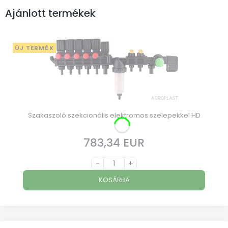
Ajánlott termékek
ÚJ TERMÉK
Szakaszoló szekcionális elektromos szelepekkel HD
783,34 EUR
Ár
-
+
KOSÁRBA