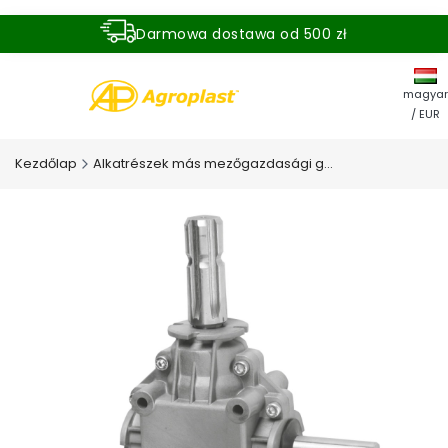
Darmowa dostawa od 500 zł
Dostawa zamówienia w ciągu 24 godzin
magyar
/ EUR
Kezdőlap
Alkatrészek más mezőgazdasági gépekhez