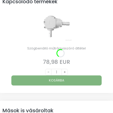
Kapcsolódó termékek
Szögbenálló műtrágyaszóró áttétel
78,98 EUR
Ár
-
+
KOSÁRBA
Mások is vásároltak