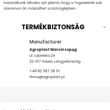
használtunk. Mindez azt jelenti, hogy a fogaskerék sok
szezonon át működhet a szórógépben.
TERMÉKBIZTONSÁG
Manufacturer
Agroplast Marcin Łopąg
ul. Lubelska 24
22-107 Sawin, Lengyelország
+48 82 567 39 51
firma@agroplast.pl