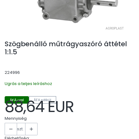
Szögbenálló műtrágyaszóró áttétel
1:1.5
224996
Ugrás a teljes leíráshoz
88,64 EUR
ÁFÁ-val
ÁFA nélkül
Ár
Mennyiség
szt.
Elérhetőség: