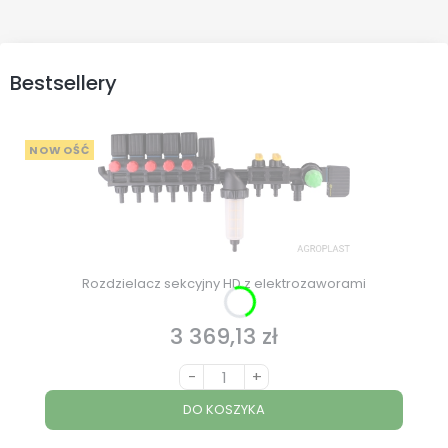
Bestsellery
NOWOŚĆ
Rozdzielacz sekcyjny HD z elektrozaworami
3 369,13 zł
Cena
-
+
DO KOSZYKA