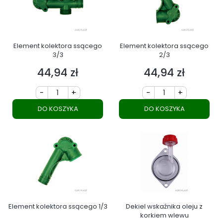
Element kolektora ssącego
Element kolektora ssącego
3/3
2/3
44,94 zł
44,94 zł
Cena
Cena
-
+
-
+
DO KOSZYKA
DO KOSZYKA
Element kolektora ssącego 1/3
Dekiel wskaźnika oleju z
korkiem wlewu