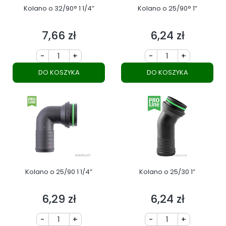
Kolano o 32/90° 1 1/4”
Kolano o 25/90° 1”
7,66 zł
6,24 zł
Cena
Cena
-
+
-
+
DO KOSZYKA
DO KOSZYKA
Kolano o 25/90 1 1/4”
Kolano o 25/30 1”
6,29 zł
6,24 zł
Cena
Cena
-
+
-
+