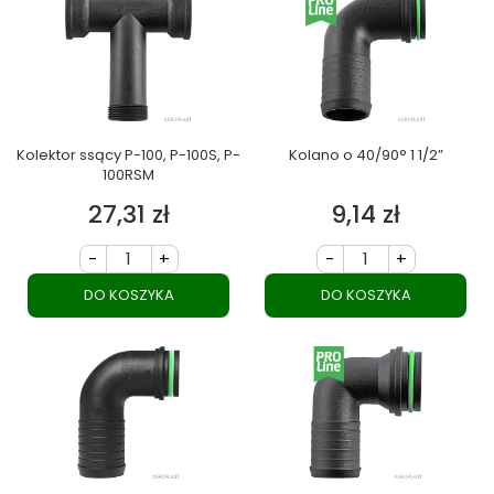
Kolektor ssący P-100, P-100S, P-
Kolano o 40/90° 1 1/2”
100RSM
27,31 zł
9,14 zł
Cena
Cena
-
+
-
+
DO KOSZYKA
DO KOSZYKA