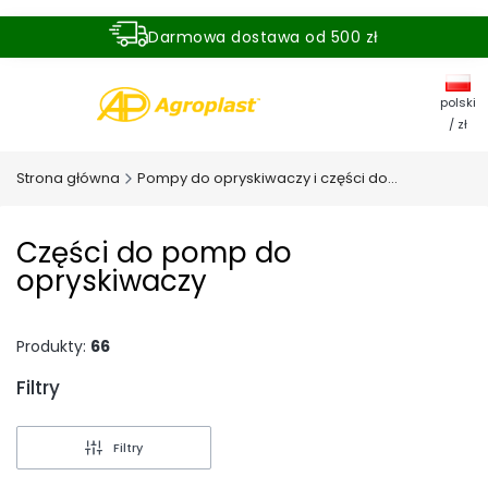
Darmowa dostawa od 500 zł
Dostawa zamówienia w ciągu 24 godzin
polski
/ zł
Strona główna
Pompy do opryskiwaczy i części do pomp
Części do pomp do
opryskiwaczy
Produkty:
66
Filtry
Koniec filtrów
Filtry