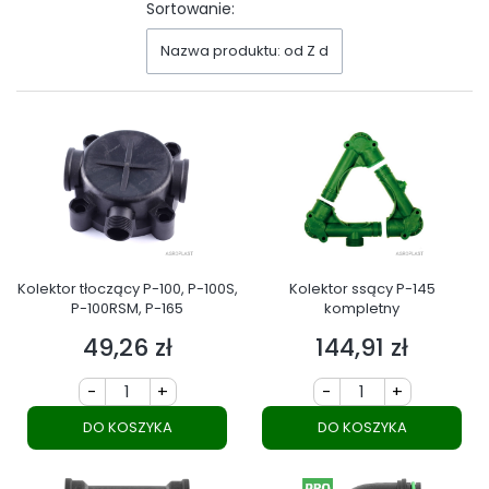
Sortowanie:
Nazwa produktu: od Z do A
Kolektor tłoczący P-100, P-100S,
Kolektor ssący P-145
P-100RSM, P-165
kompletny
49,26 zł
144,91 zł
Cena
Cena
-
+
-
+
DO KOSZYKA
DO KOSZYKA