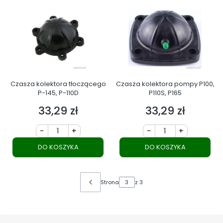
Czasza kolektora tłoczącego
Czasza kolektora pompy P100,
P-145, P-110D
P110S, P165
33,29 zł
33,29 zł
Cena
Cena
-
+
-
+
DO KOSZYKA
DO KOSZYKA
Strona
z 3