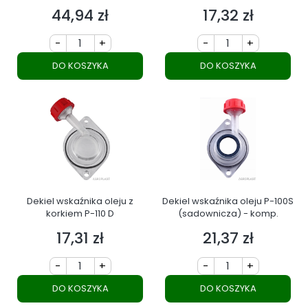
44,94 zł
17,32 zł
Cena
Cena
-
+
-
+
DO KOSZYKA
DO KOSZYKA
Dekiel wskaźnika oleju z
Dekiel wskaźnika oleju P-100S
korkiem P-110 D
(sadownicza) - komp.
17,31 zł
21,37 zł
Cena
Cena
-
+
-
+
DO KOSZYKA
DO KOSZYKA