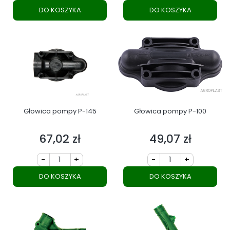
DO KOSZYKA
DO KOSZYKA
Głowica pompy P-145
Głowica pompy P-100
67,02 zł
49,07 zł
Cena
Cena
-
+
-
+
DO KOSZYKA
DO KOSZYKA