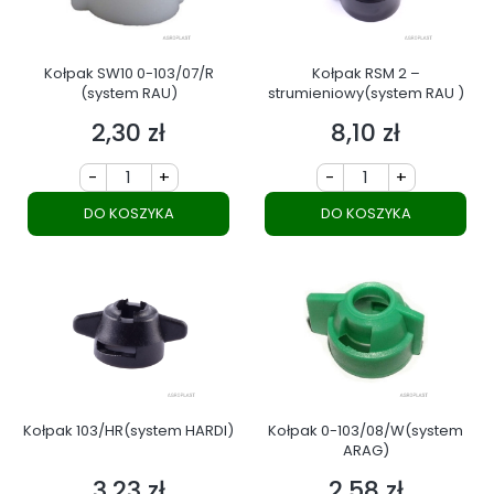
Kołpak SW10 0-103/07/R
Kołpak RSM 2 –
(system RAU)
strumieniowy(system RAU )
2,30 zł
8,10 zł
Cena
Cena
-
+
-
+
DO KOSZYKA
DO KOSZYKA
Kołpak 103/HR(system HARDI)
Kołpak 0-103/08/W(system
ARAG)
3,23 zł
2,58 zł
Cena
Cena