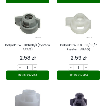
Kołpak SW11 103/08/K(system
Kołpak SW10 0-103/08/R
ARAG)
(system ARAG)
2,58 zł
2,59 zł
Cena
Cena
-
+
-
+
DO KOSZYKA
DO KOSZYKA