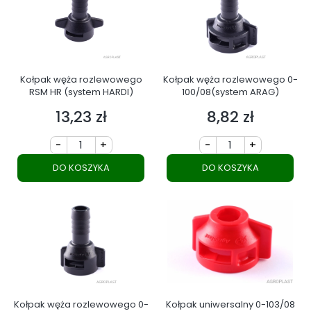
Kołpak węża rozlewowego
Kołpak węża rozlewowego 0-
RSM HR (system HARDI)
100/08(system ARAG)
13,23 zł
8,82 zł
Cena
Cena
-
+
-
+
DO KOSZYKA
DO KOSZYKA
Kołpak węża rozlewowego 0-
Kołpak uniwersalny 0-103/08