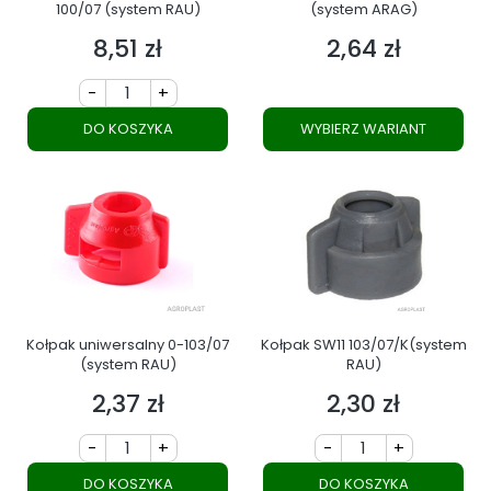
100/07 (system RAU)
(system ARAG)
8,51 zł
2,64 zł
Cena
Cena
-
+
DO KOSZYKA
WYBIERZ WARIANT
Kołpak uniwersalny 0-103/07
Kołpak SW11 103/07/K(system
(system RAU)
RAU)
2,37 zł
2,30 zł
Cena
Cena
-
+
-
+
DO KOSZYKA
DO KOSZYKA