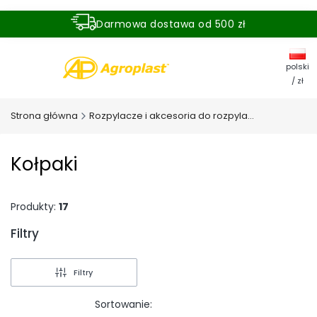
Darmowa dostawa od 500 zł
Dostawa zamówienia w ciągu 24 godzin
polski
/ zł
Strona główna
Rozpylacze i akcesoria do rozpylaczy
Kołpaki
Produkty:
17
Filtry
Koniec filtrów
Filtry
Sortowanie: