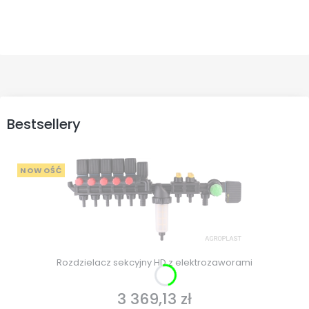
Bestsellery
NOWOŚĆ
Rozdzielacz sekcyjny HD z elektrozaworami
3 369,13 zł
Cena