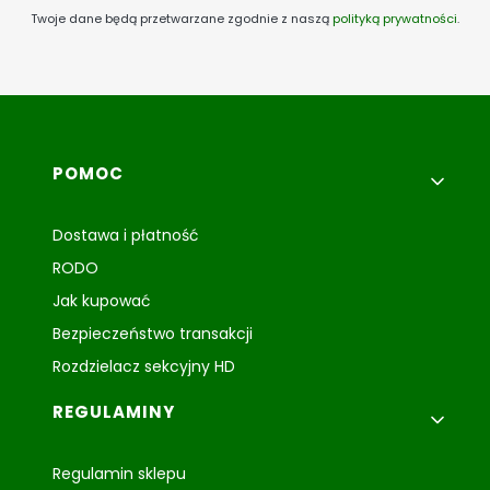
Twoje dane będą przetwarzane zgodnie z naszą
polityką prywatności
.
Linki w stopce
POMOC
Dostawa i płatność
RODO
Jak kupować
Bezpieczeństwo transakcji
Rozdzielacz sekcyjny HD
REGULAMINY
Regulamin sklepu