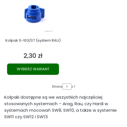
Kołpak 0-103/07 (system RAU)
2,30 zł
Cena
WYBIERZ WARIANT
Strona
z 1
Kołpaki dostępne są we wszystkich najczęściej
stosowanych systemach – Arag, Rau, czy Hardi w
systemach mocowań SW8, SW10, a także w systemie
SW11 czy SW12 i SW13.