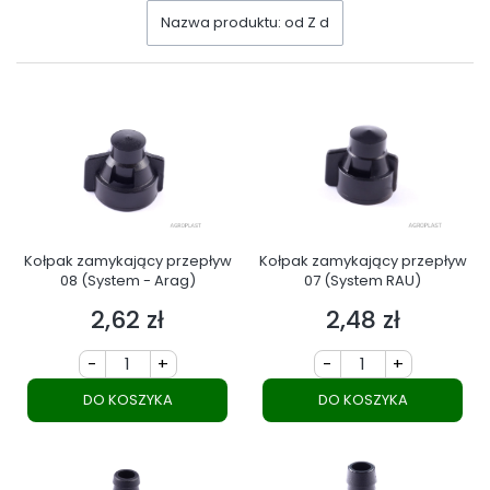
Nazwa produktu: od Z do A
Kołpak zamykający przepływ
Kołpak zamykający przepływ
08 (System - Arag)
07 (System RAU)
2,62 zł
2,48 zł
Cena
Cena
-
+
-
+
DO KOSZYKA
DO KOSZYKA