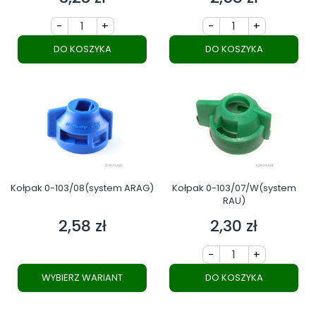
-
+
-
+
DO KOSZYKA
DO KOSZYKA
Kołpak 0-103/08(system ARAG)
Kołpak 0-103/07/W(system
RAU)
2,58 zł
2,30 zł
Cena
Cena
-
+
WYBIERZ WARIANT
DO KOSZYKA