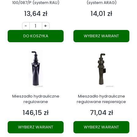
100/087/P (system RAU)
(system ARAG)
13,64 zł
14,01 zł
Cena
Cena
-
+
DO KOSZYKA
WYBIERZ WARIANT
Mieszadło hydrauliczne
Mieszadło hydrauliczne
regulowane
regulowane niepieniące
146,15 zł
71,04 zł
Cena
Cena
WYBIERZ WARIANT
WYBIERZ WARIANT