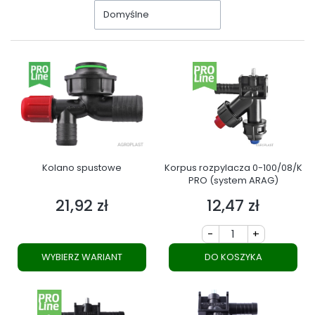
Domyślne
Kolano spustowe
Korpus rozpylacza 0-100/08/K
PRO (system ARAG)
21,92 zł
12,47 zł
Cena
Cena
-
+
WYBIERZ WARIANT
DO KOSZYKA