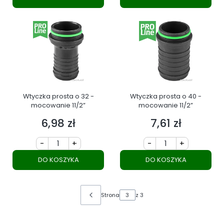
Wtyczka prosta o 32 -
Wtyczka prosta o 40 -
mocowanie 11/2”
mocowanie 11/2”
6,98 zł
7,61 zł
Cena
Cena
-
+
-
+
DO KOSZYKA
DO KOSZYKA
Strona
z 3