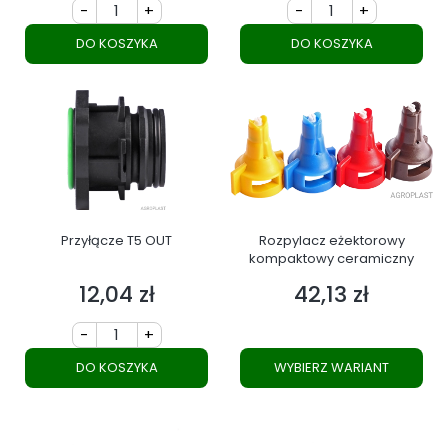
-
+
-
+
DO KOSZYKA
DO KOSZYKA
Przyłącze T5 OUT
Rozpylacz eżektorowy
kompaktowy ceramiczny
12,04 zł
42,13 zł
Cena
Cena
-
+
DO KOSZYKA
WYBIERZ WARIANT