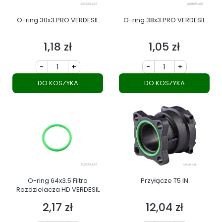
O-ring 30x3 PRO VERDESIL
O-ring 38x3 PRO VERDESIL
1,18 zł
1,05 zł
Cena
Cena
-
+
-
+
DO KOSZYKA
DO KOSZYKA
O-ring 64x3.5 Filtra
Przyłącze T5 IN
Rozdzielacza HD VERDESIL
2,17 zł
12,04 zł
Cena
Cena