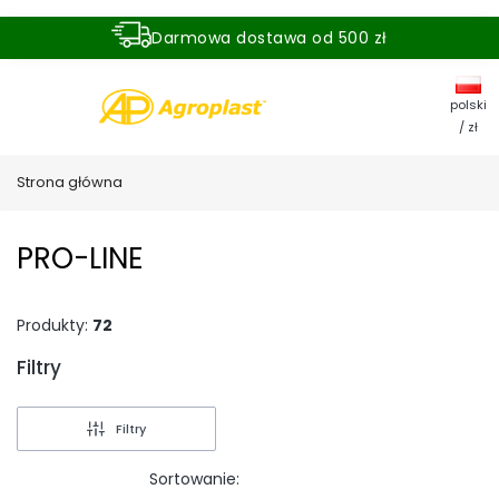
Darmowa dostawa od 500 zł
Dostawa zamówienia w ciągu 24 godzin
polski
/ zł
Strona główna
PRO-LINE
Produkty:
72
Filtry
Koniec filtrów
Filtry
Sortowanie: