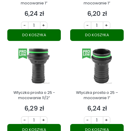
mocowanie 1”
mocowanie 1”
6,24 zł
6,20 zł
Cena
Cena
-
+
-
+
DO KOSZYKA
DO KOSZYKA
Wtyczka prosta o 25 -
Wtyczka prosta o 25 –
mocowanie 11/2”
mocowanie 1”
6,29 zł
6,24 zł
Cena
Cena
-
+
-
+
DO KOSZYKA
DO KOSZYKA