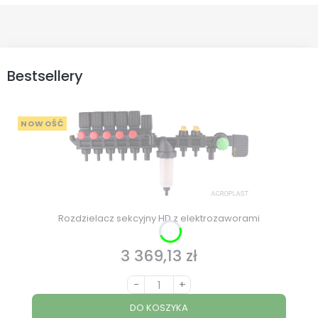
Bestsellery
NOWOŚĆ
Rozdzielacz sekcyjny HD z elektrozaworami
3 369,13 zł
Cena
-
+
DO KOSZYKA