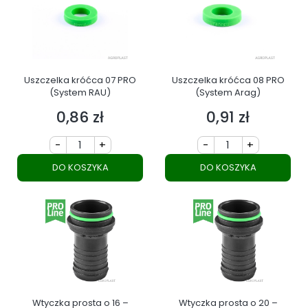
Uszczelka króćca 07 PRO
Uszczelka króćca 08 PRO
(System RAU)
(System Arag)
0,86 zł
0,91 zł
Cena
Cena
-
+
-
+
DO KOSZYKA
DO KOSZYKA
Wtyczka prosta o 16 –
Wtyczka prosta o 20 –