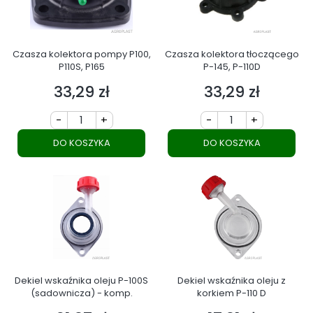
Czasza kolektora pompy P100,
Czasza kolektora tłoczącego
P110S, P165
P-145, P-110D
33,29 zł
33,29 zł
Cena
Cena
-
+
-
+
DO KOSZYKA
DO KOSZYKA
Dekiel wskaźnika oleju P-100S
Dekiel wskaźnika oleju z
(sadownicza) - komp.
korkiem P-110 D