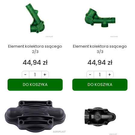
Element kolektora ssącego
Element kolektora ssącego
2/3
3/3
44,94 zł
44,94 zł
Cena
Cena
-
+
-
+
DO KOSZYKA
DO KOSZYKA