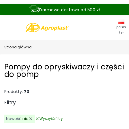
Darmowa dostawa od 500 zł
Dostawa zamówienia w ciągu 24 godzin
polski
/ zł
Strona główna
Pompy do opryskiwaczy i części
do pomp
Produkty:
73
Filtry
Nowość:
nie
Wyczyść filtry
Aktywne filtry