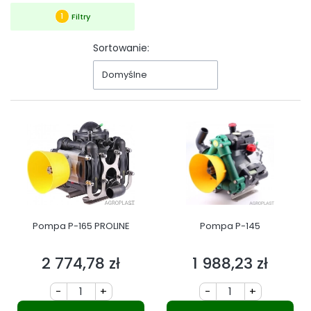
Koniec filtrów
Filtry
Sortowanie:
Domyślne
Pompa P-165 PROLINE
Pompa P-145
2 774,78 zł
1 988,23 zł
Cena
Cena
-
+
-
+