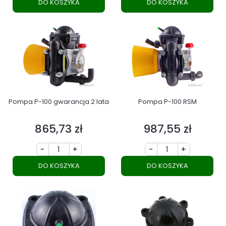
DO KOSZYKA
DO KOSZYKA
Pompa P-100 gwarancja 2 lata
Pompa P-100 RSM
865,73 zł
987,55 zł
Cena
Cena
-
+
-
+
DO KOSZYKA
DO KOSZYKA