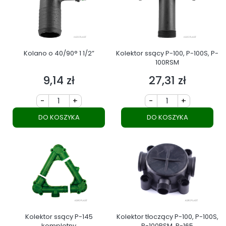
Kolano o 40/90° 1 1/2”
Kolektor ssący P-100, P-100S, P-
100RSM
9,14 zł
27,31 zł
Cena
Cena
-
+
-
+
DO KOSZYKA
DO KOSZYKA
Kolektor ssący P-145
Kolektor tłoczący P-100, P-100S,
kompletny
P-100RSM, P-165