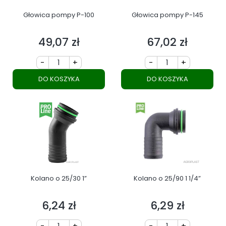
Głowica pompy P-100
Głowica pompy P-145
49,07 zł
67,02 zł
Cena
Cena
-
+
-
+
DO KOSZYKA
DO KOSZYKA
Kolano o 25/30 1”
Kolano o 25/90 1 1/4”
6,24 zł
6,29 zł
Cena
Cena
-
+
-
+