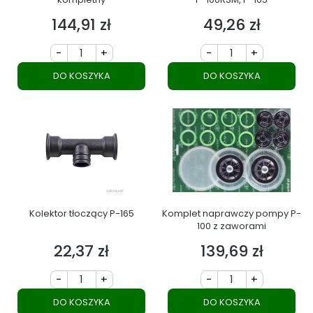
144,91 zł
49,26 zł
Cena
Cena
-
+
-
+
DO KOSZYKA
DO KOSZYKA
Kolektor tłoczący P-165
Komplet naprawczy pompy P-
100 z zaworami
22,37 zł
139,69 zł
Cena
Cena
-
+
-
+
DO KOSZYKA
DO KOSZYKA