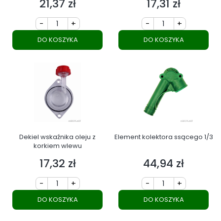
21,37 zł
17,31 zł
Cena
Cena
-
+
-
+
DO KOSZYKA
DO KOSZYKA
Dekiel wskaźnika oleju z
Element kolektora ssącego 1/3
korkiem wlewu
17,32 zł
44,94 zł
Cena
Cena
-
+
-
+
DO KOSZYKA
DO KOSZYKA