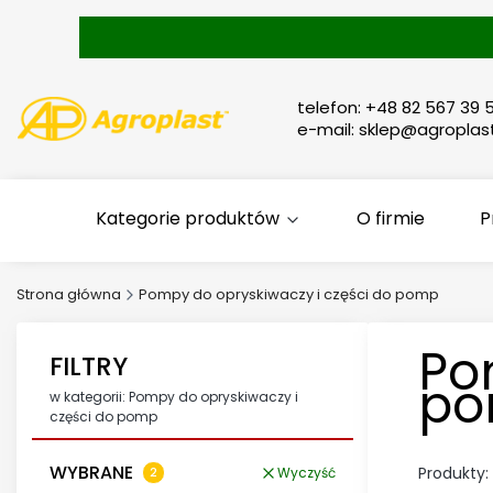
telefon: +48 82 567 39 5
e-mail: sklep@agroplast
Kategorie produktów
O firmie
P
Strona główna
Pompy do opryskiwaczy i części do pomp
Po
FILTRY
p
w kategorii: Pompy do opryskiwaczy i
części do pomp
WYBRANE
Produkty:
Wyczyść