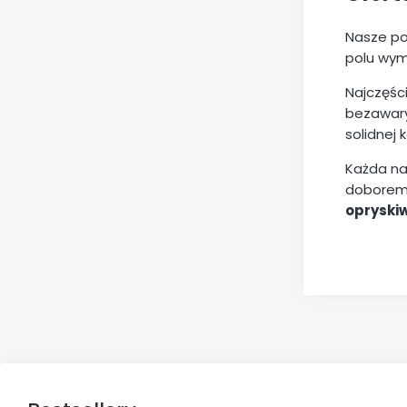
Nasze po
polu wym
Najczęśc
bezawary
solidnej
Każda n
doborem
opryski