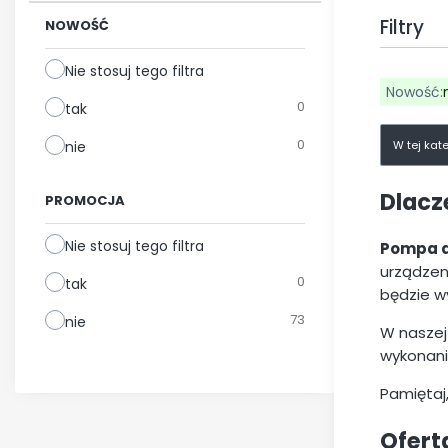
Filtry
NOWOŚĆ
Nie stosuj tego filtra
Nowość:
Aktywne
0
tak
Koniec fi
0
nie
W tej kat
Dlacz
PROMOCJA
Nie stosuj tego filtra
Pompa d
urządzen
0
tak
będzie w
73
nie
W naszej
wykonania
Pamiętaj
Ofert