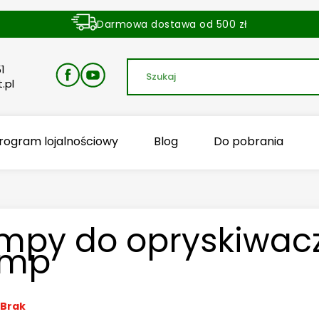
Darmowa dostawa od 500 zł
Dostawa zamówienia w ciągu 24 godzin
1
.pl
rogram lojalnościowy
Blog
Do pobrania
mpy do opryskiwaczy
omp
Brak