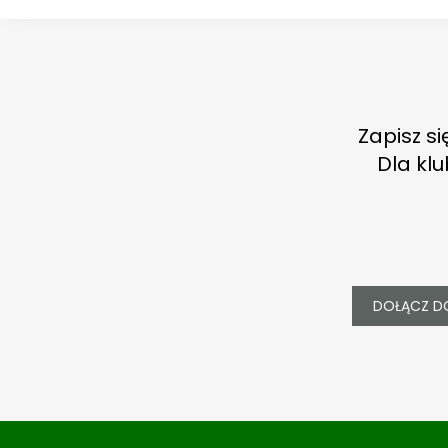
Zapisz si
Dla kl
DOŁĄCZ D