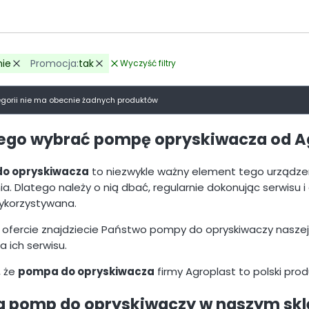
nie
Promocja:
tak
Wyczyść filtry
 filtry
ltrów
egorii nie ma obecnie żadnych produktów
ego wybrać pompę opryskiwacza od A
o opryskiwacza
to niezwykle ważny element tego urządzen
ia. Dlatego należy o nią dbać, regularnie dokonując serwisu
ykorzystywana.
 ofercie znajdziecie Państwo pompy do opryskiwaczy naszej p
 ich serwisu.
, że
pompa do opryskiwacza
firmy Agroplast to polski prod
a pomp do opryskiwaczy w naszym skl