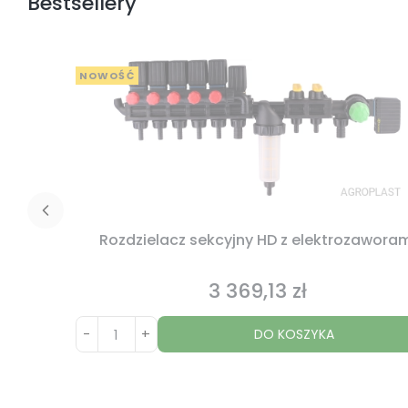
Bestsellery
NOWOŚĆ
Rozdzielacz sekcyjny HD z elektrozawora
3 369,13 zł
Cena
-
+
DO KOSZYKA