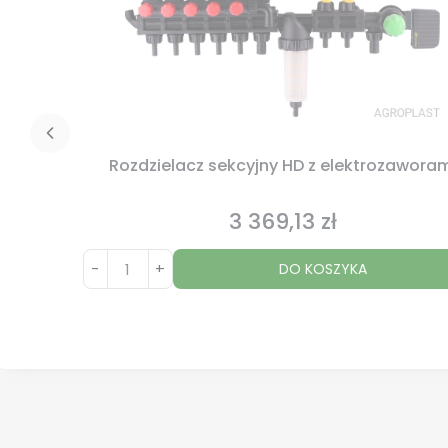
Rozdzielacz sekcyjny HD z elektrozawora
3 369,13 zł
Cena
-
+
DO KOSZYKA