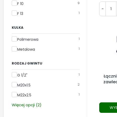
9
F 10
-
1
F 13
KULKA
Kulka
1
Polimerowa
1
Metalowa
RODZAJ GWINTU
Rodzaj gwintu
1
G 1/2"
Łączni
zawle
2
M20x1.5
M20x1
1
M22x2.5
Więcej opcji (2)
WYB