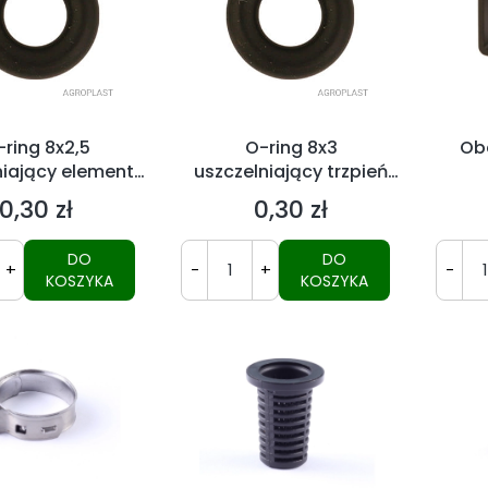
ring 8x2,5
O-ring 8x3
Ob
niający elementy
uszczelniający trzpień
towe głowicy
F10 głowicy
0,30 zł
0,30 zł
Cena
Cena
DO
DO
+
-
+
-
KOSZYKA
KOSZYKA