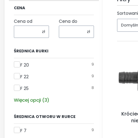
CENA
Koniec fi
Sortowani
Cena od
Cena do
Domyśl
zł
zł
ŚREDNICA RURKI
Średnica rurki
9
F 20
9
F 22
8
F 25
Więcej opcji (3)
Krócie
ŚREDNICA OTWORU W RURCE
ni
Średnica otworu w rurce
9
F 7