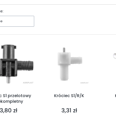
ltrów
e:
ne
c S1 przelotowy
Króciec S1/R/K
ekompletny
3,80 zł
3,31 zł
Cena
Cena