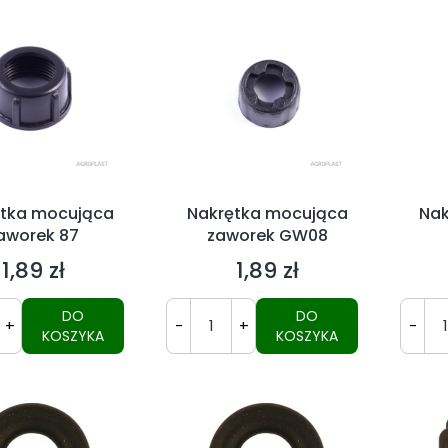
tka mocująca
Nakrętka mocująca
Nak
aworek 87
zaworek GW08
1,89 zł
1,89 zł
Cena
Cena
DO
DO
+
-
+
-
KOSZYKA
KOSZYKA