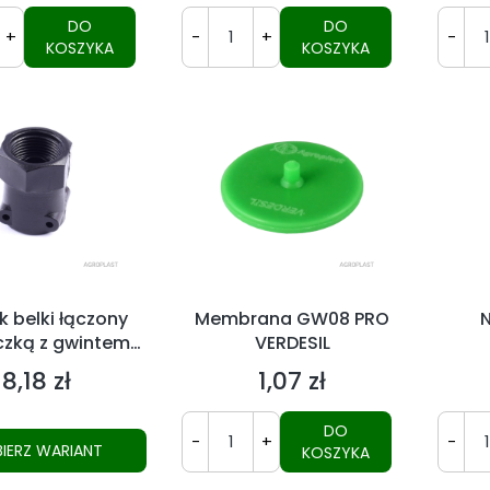
DO
DO
+
-
+
-
KOSZYKA
KOSZYKA
k belki łączony
Membrana GW08 PRO
N
czką z gwintem
VERDESIL
,5 lub M22x2,5
8,18 zł
1,07 zł
Cena
Cena
DO
-
+
-
IERZ WARIANT
KOSZYKA