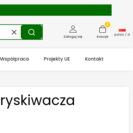
Produkty w kosz
Wyczyść
Szukaj
polski / zł
Zaloguj się
Koszyk
Współpraca
Projekty UE
Kontakt
ryskiwacza