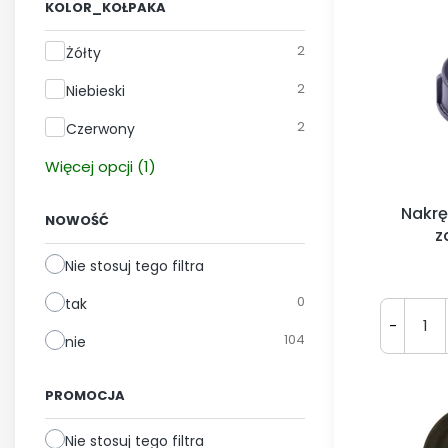
KOLOR_KOŁPAKA
Kolor_kołpaka
2
Żółty
2
Niebieski
2
Czerwony
Więcej opcji (1)
Nakrę
NOWOŚĆ
z
Nie stosuj tego filtra
0
tak
-
104
nie
PROMOCJA
Nie stosuj tego filtra