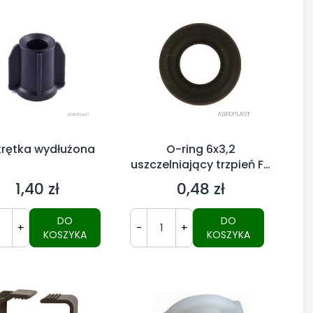
rętka wydłużona
O-ring 6x3,2
uszczelniający trzpień F7
głowicy
1,40 zł
0,48 zł
Cena
Cena
DO
DO
+
-
+
KOSZYKA
KOSZYKA