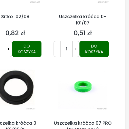
Sitko 102/08
Uszczelka króćca 0-
101/07
0,82 zł
0,51 zł
Cena
Cena
DO
DO
+
-
+
KOSZYKA
KOSZYKA
czelka króćca 0-
Uszczelka króćca 07 PRO