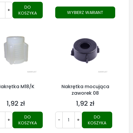
DO
+
WYBIERZ WARIANT
KOSZYKA
akrętka M18/K
Nakrętka mocująca
zaworek 08
1,92 zł
1,92 zł
Cena
Cena
DO
DO
+
-
+
KOSZYKA
KOSZYKA