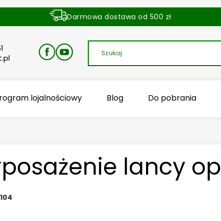
Darmowa dostawa od 500 zł
Dostawa zamówienia w ciągu 24 godzin
1
.pl
rogram lojalnościowy
Blog
Do pobrania
posażenie lancy op
104