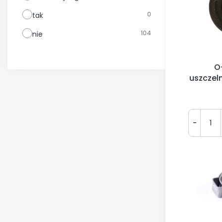
0
tak
104
nie
O-
uszczel
obro
-