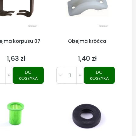
ejma korpusu 07
Obejma króćca
1,63 zł
1,40 zł
Cena
Cena
DO
DO
+
-
+
KOSZYKA
KOSZYKA