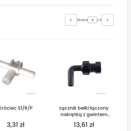
Strona
z 5
Króciec S1/R/P
Łącznik belki łączony
nakrętką z gwintem
G1/2'' lub M20x1,5
3,31 zł
13,61 zł
Cena
Cena