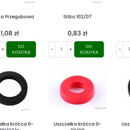
a Przegubowa
Sitko 102/07
1,08 zł
0,83 zł
Cena
Cena
DO
DO
+
-
+
-
KOSZYKA
KOSZYKA
elka króćca 0-
Uszczelka króćca 0-
Usz