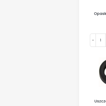
Opask
-
Uszcz