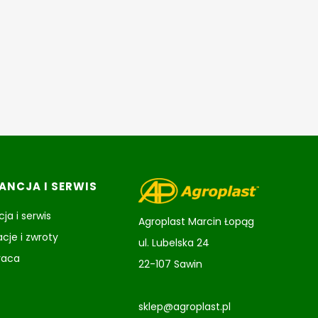
NCJA I SERWIS
ja i serwis
Agroplast Marcin Łopąg
cje i zwroty
ul. Lubelska 24
raca
22-107 Sawin
sklep@agroplast.pl