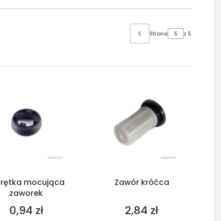
Strona
z 5
rętka mocująca
Zawór króćca
zaworek
0,94 zł
2,84 zł
Cena
Cena