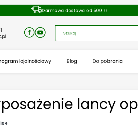
Darmowa dostawa od 500 zł
Dostawa zamówienia w ciągu 24 godzin
1
.pl
rogram lojalnościowy
Blog
Do pobrania
posażenie lancy op
104