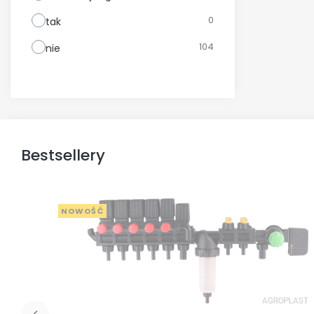
0
tak
104
nie
Bestsellery
NOWOŚĆ