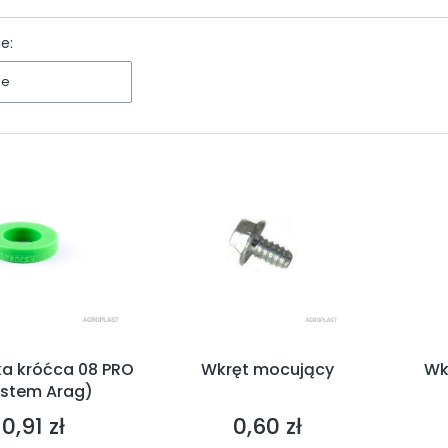
ltrów
e:
ne
ka króćca 08 PRO
Wkręt mocujący
Wk
ystem Arag)
0,91 zł
0,60 zł
Cena
Cena