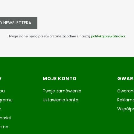
O NEWSLETTERA
Twoje dane będą przetwarzane zgodnie z naszą
polityką prywatności
.
Y
MOJE KONTO
GWARA
epu
Twoje zamówienia
Gwaranc
ogramu
Ustawienia konta
Reklama
o
Współp
tności
e na