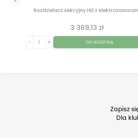
Rozdzielacz sekcyjny HD z elektrozawora
3 369,13 zł
Cena
-
+
DO KOSZYKA
Zapisz si
Dla kl