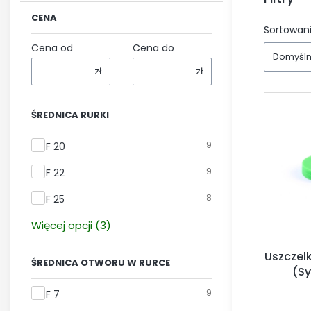
CENA
Koniec fi
Sortowani
Cena od
Cena do
Domyśl
zł
zł
ŚREDNICA RURKI
Średnica rurki
9
F 20
9
F 22
8
F 25
Więcej opcji (3)
Uszczel
ŚREDNICA OTWORU W RURCE
(S
Średnica otworu w rurce
9
F 7