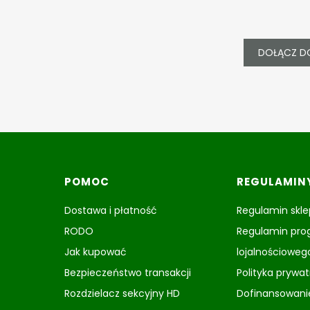
DOŁĄCZ D
Linki w stopce
POMOC
REGULAMIN
Dostawa i płatność
Regulamin skl
RODO
Regulamin pr
Jak kupować
lojalnościoweg
Bezpieczeństwo transakcji
Polityka prywa
Rozdzielacz sekcyjny HD
Dofinansowani