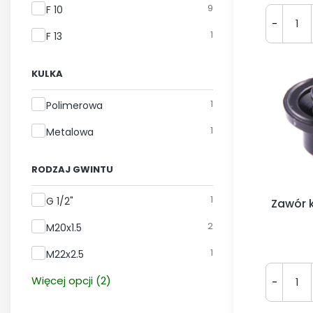
9
F 10
-
1
F 13
KULKA
Kulka
1
Polimerowa
1
Metalowa
RODZAJ GWINTU
Rodzaj gwintu
1
G 1/2"
Zawór 
2
M20x1.5
1
M22x2.5
Więcej opcji (2)
-