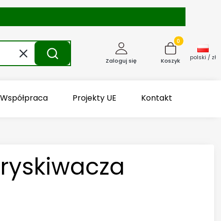
Produkty w kosz
Wyczyść
Szukaj
polski / zł
Zaloguj się
Koszyk
Współpraca
Projekty UE
Kontakt
ryskiwacza