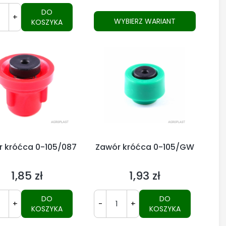
DO
+
WYBIERZ WARIANT
KOSZYKA
 króćca 0-105/087
Zawór króćca 0-105/GW
1,85 zł
1,93 zł
Cena
Cena
DO
DO
+
-
+
KOSZYKA
KOSZYKA