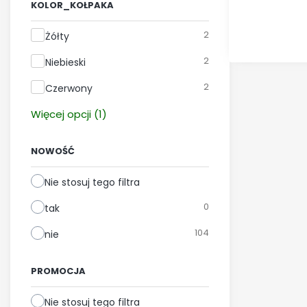
KOLOR_KOŁPAKA
Kolor_kołpaka
2
Żółty
2
Niebieski
2
Czerwony
Więcej opcji (1)
NOWOŚĆ
Nie stosuj tego filtra
0
tak
104
nie
PROMOCJA
Nie stosuj tego filtra