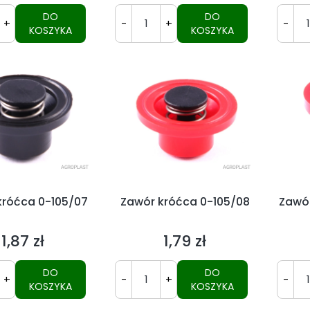
DO
DO
+
-
+
-
KOSZYKA
KOSZYKA
króćca 0-105/07
Zawór króćca 0-105/08
Zawór
1,87 zł
1,79 zł
Cena
Cena
DO
DO
+
-
+
-
KOSZYKA
KOSZYKA