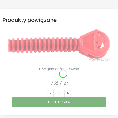
Produkty powiązane
Dźwignia on/off główna
7,87 zł
Cena
-
+
DO KOSZYKA