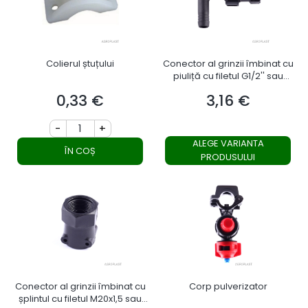
Colierul ștuțului
Conector al grinzii îmbinat cu
piuliță cu filetul G1/2'' sau
M20x1,5
0,33 €
3,16 €
Preț
Preț
-
+
ALEGE VARIANTA
ÎN COȘ
PRODUSULUI
Conector al grinzii îmbinat cu
Corp pulverizator
șplintul cu filetul M20x1,5 sau