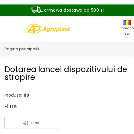
Darmowa dostawa od 500 zł
Dostawa zamówienia w ciągu 24 godzin
română
/ €
Pagina principală
Dotarea lancei dispozitivului de
stropire
Produse:
110
Filtre
End of filters
Filtre