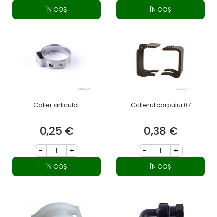
ÎN COȘ
ÎN COȘ
Colier articulat
Colierul corpului 07
0,25 €
0,38 €
Preț
Preț
-
+
-
+
ÎN COȘ
ÎN COȘ