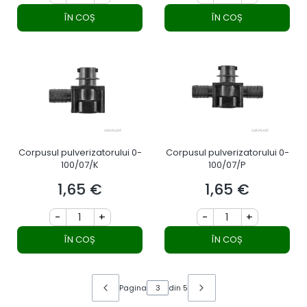
ÎN COȘ
ÎN COȘ
Corpusul pulverizatorului 0-
Corpusul pulverizatorului 0-
100/07/K
100/07/P
1,65 €
1,65 €
Preț
Preț
-
+
-
+
ÎN COȘ
ÎN COȘ
Pagina
din 5