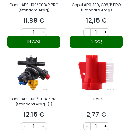
Capul AP0-100/G08/P PRO
Capul AP0-100/G08/P PRO
(Standard Arag)
(Standard Arag)
11,88 €
12,15 €
Preț
Preț
-
+
-
+
ÎN COȘ
ÎN COȘ
Capul AP0-100/G08/P PRO
Cheie
(Standard Arag) (1)
12,15 €
2,77 €
Preț
Preț
-
+
-
+