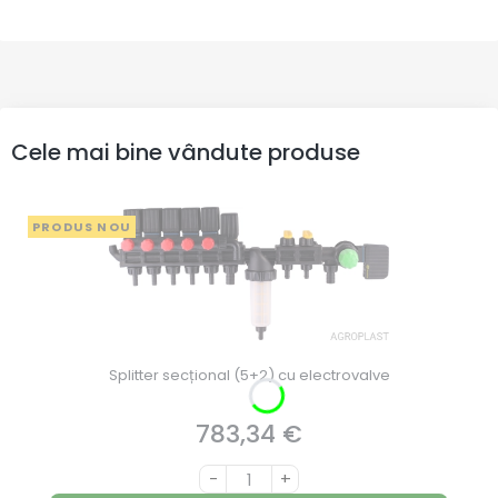
Cele mai bine vândute produse
PRODUS NOU
Splitter secțional (5+2) cu electrovalve
783,34 €
Preț
-
+