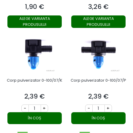
M22x2,5
1,90 €
3,26 €
Preț
Preț
ALEGE VARIANTA
ALEGE VARIANTA
PRODUSULUI
PRODUSULUI
Corp pulverizator 0-100/07/K
Corp pulverizator 0-100/07/P
2,39 €
2,39 €
Preț
Preț
-
+
-
+
ÎN COȘ
ÎN COȘ