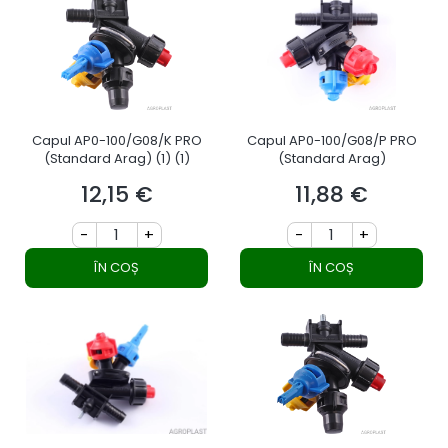
Capul AP0-100/G08/K PRO
Capul AP0-100/G08/P PRO
(Standard Arag) (1) (1)
(Standard Arag)
12,15 €
11,88 €
Preț
Preț
-
+
-
+
ÎN COȘ
ÎN COȘ