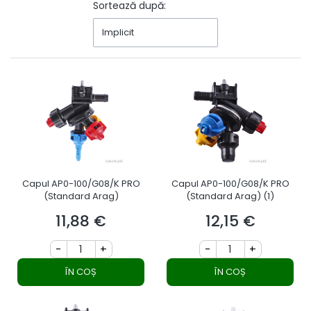
Sortează după:
Implicit
Capul AP0-100/G08/K PRO
Capul AP0-100/G08/K PRO
(Standard Arag)
(Standard Arag) (1)
11,88 €
12,15 €
Preț
Preț
-
+
-
+
ÎN COȘ
ÎN COȘ