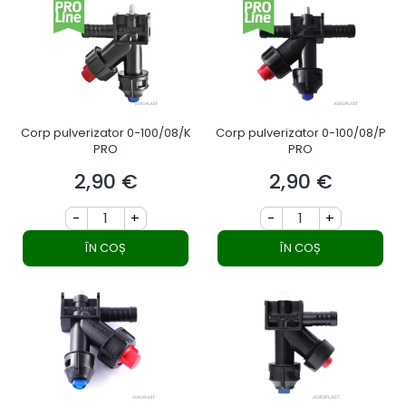
Corp pulverizator 0-100/08/K
Corp pulverizator 0-100/08/P
PRO
PRO
2,90 €
2,90 €
Preț
Preț
-
+
-
+
ÎN COȘ
ÎN COȘ