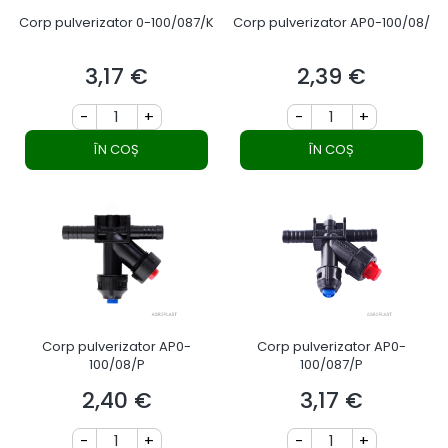
Corp pulverizator 0-100/087/K
Corp pulverizator AP0-100/08/
3,17 €
2,39 €
Preț
Preț
-
+
-
+
ÎN COȘ
ÎN COȘ
Corp pulverizator AP0-
Corp pulverizator AP0-
100/08/P
100/087/P
2,40 €
3,17 €
Preț
Preț
-
+
-
+