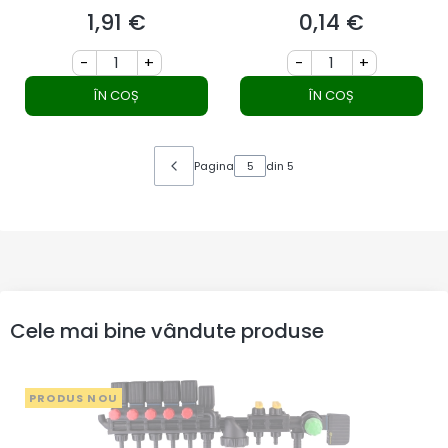
1,91 €
0,14 €
Preț
Preț
-
+
-
+
ÎN COȘ
ÎN COȘ
Pagina
din 5
Cele mai bine vândute produse
PRODUS NOU