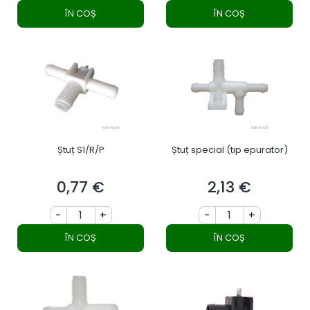
ÎN COȘ
ÎN COȘ
Ștuț S1/R/P
Ștuț special (tip epurator)
0,77 €
2,13 €
Preț
Preț
-
+
-
+
ÎN COȘ
ÎN COȘ