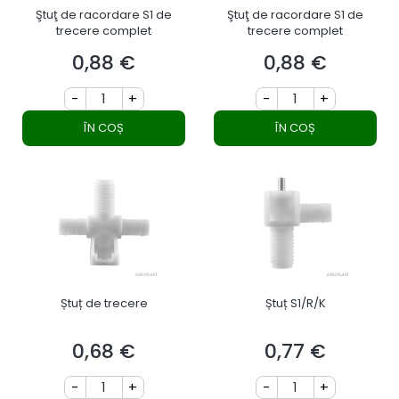
Ştuţ de racordare S1 de
Ştuţ de racordare S1 de
trecere complet
trecere complet
0,88 €
0,88 €
Preț
Preț
-
+
-
+
ÎN COȘ
ÎN COȘ
Ștuț de trecere
Ștuț S1/R/K
0,68 €
0,77 €
Preț
Preț
-
+
-
+