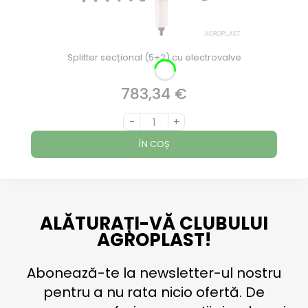
Splitter secțional (5+2) cu electrovalve
783,34 €
Preț
-
+
ÎN COȘ
ALĂTURAȚI-VĂ CLUBULUI
AGROPLAST!
Abonează-te la newsletter-ul nostru
pentru a nu rata nicio ofertă. De