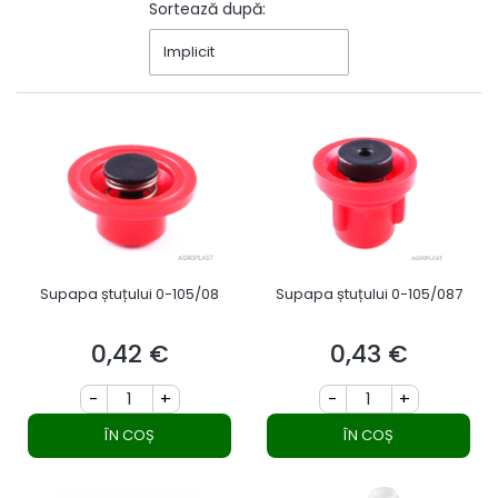
Sortează după:
Implicit
Supapa ștuțului 0-105/08
Supapa ștuțului 0-105/087
0,42 €
0,43 €
Preț
Preț
-
+
-
+
ÎN COȘ
ÎN COȘ