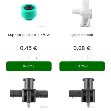
Supapa ștuțului 0-105/GW
Ștuț de capăt
0,45 €
0,68 €
Preț
Preț
-
+
-
+
ÎN COȘ
ÎN COȘ