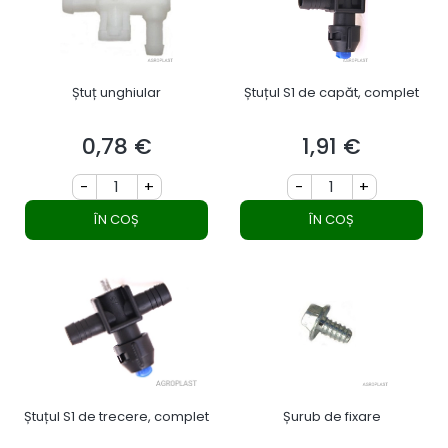
Ștuț unghiular
Ștuțul S1 de capăt, complet
0,78 €
1,91 €
Preț
Preț
-
+
-
+
ÎN COȘ
ÎN COȘ
Ștuțul S1 de trecere, complet
Șurub de fixare