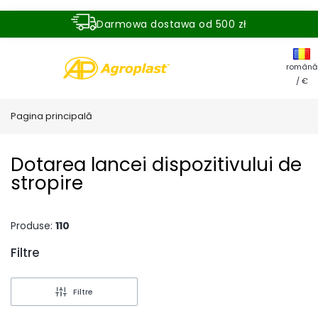
Darmowa dostawa od 500 zł
Dostawa zamówienia w ciągu 24 godzin
română
/ €
Pagina principală
Dotarea lancei dispozitivului de
stropire
Produse:
110
Filtre
End of filters
Filtre