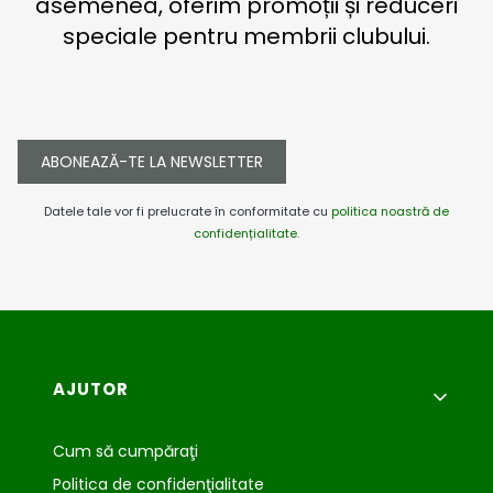
asemenea, oferim promoții și reduceri
speciale pentru membrii clubului.
ABONEAZĂ-TE LA NEWSLETTER
Datele tale vor fi prelucrate în conformitate cu
politica noastră de
confidențialitate
.
Meniu subsol
AJUTOR
Cum să cumpăraţi
Politica de confidenţialitate