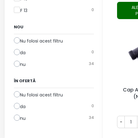
AL
0
F 13
NOU
Nu folosi acest filtru
0
da
34
nu
ÎN OFERTĂ
Cap A
Nu folosi acest filtru
(N
0
da
34
nu
-