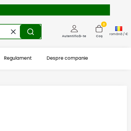
Produse în coș: 0
Șterge
Caută
română / €
Autentifică-te
Coș
Regulament
Despre companie