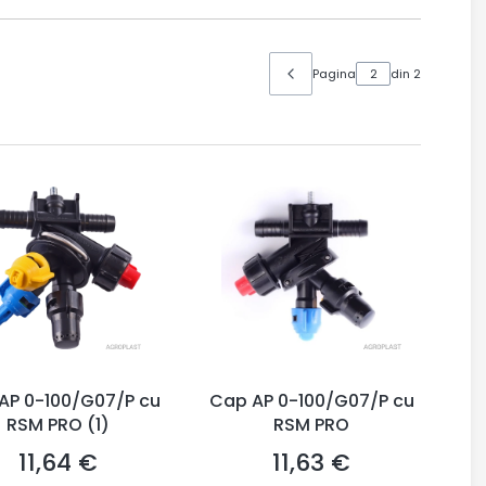
Pagina
din 2
AP 0-100/G07/P cu
Cap AP 0-100/G07/P cu
RSM PRO (1)
RSM PRO
11,64 €
11,63 €
Preț
Preț