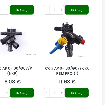
+
-
+
ÎN COȘ
ÎN COȘ
 AP 0-100/G07/P
Cap AP 0-100/G07/K cu
(NKP)
RSM PRO (1)
6,08 €
11,63 €
Preț
Preț
+
-
+
ÎN COȘ
ÎN COȘ