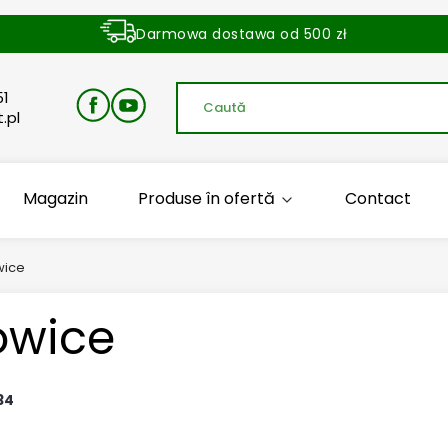
Darmowa dostawa od 500 zł
Dostawa zamówienia w ciągu 24 godzin
51
.pl
Magazin
Produse în ofertă
Contact
wice
owice
34