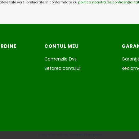
atele tale vor fi prelucrate în conformitate cu
politica noastră de confidențialita
ORDINE
CONTUL MEU
GARAN
Comenzile Dvs.
Garanţie
Setarea contului
Reclamaţ
Sklep internetowy
Shoper Premium