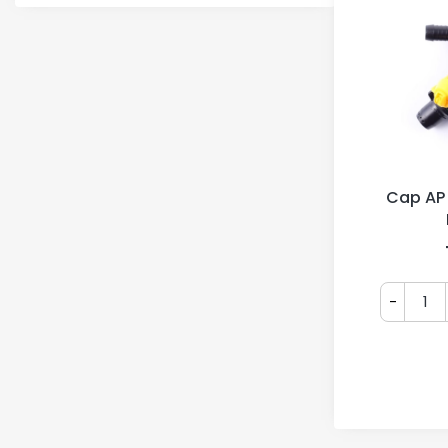
Cap AP
-