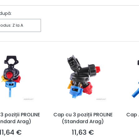
ters
după:
dus: Z la A
3 poziții PROLINE
Cap cu 3 poziții PROLINE
Cap 
andard Arag)
(Standard Arag)
11,64 €
11,63 €
Preț
Preț