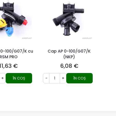
 0-100/G07/K cu
Cap AP 0-100/G07/K
RSM PRO
(NKP)
11,63 €
6,08 €
Preț
Preț
+
-
+
ÎN COȘ
ÎN COȘ