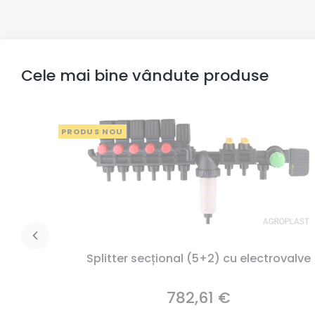
Cele mai bine vândute produse
PRODUS NOU
Splitter secțional (5+2) cu electrovalve
782,61 €
Preț