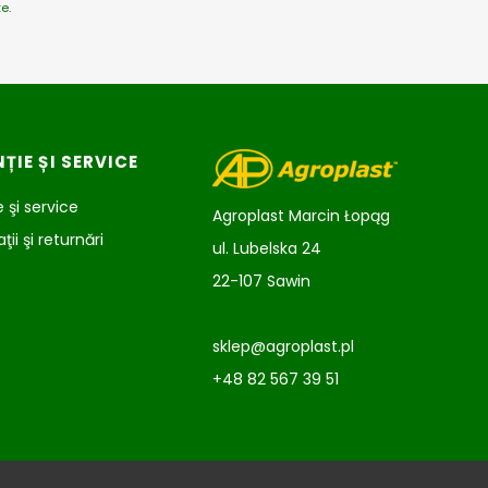
te
.
ȚIE ȘI SERVICE
 şi service
Agroplast Marcin Łopąg
ii şi returnări
ul. Lubelska 24
22-107 Sawin
sklep@agroplast.pl
+48 82 567 39 51