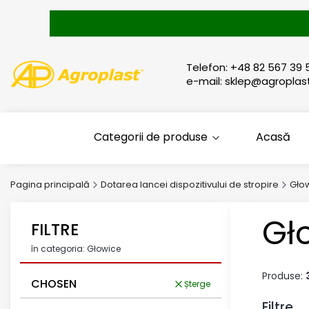
Telefon: +48 82 567 39 
e-mail: sklep@agroplast
Categorii de produse
Acasă
Pagina principală
Dotarea lancei dispozitivului de stropire
Gło
Gł
FILTRE
în categoria: Głowice
Produse:
CHOSEN
Șterge
Filtre