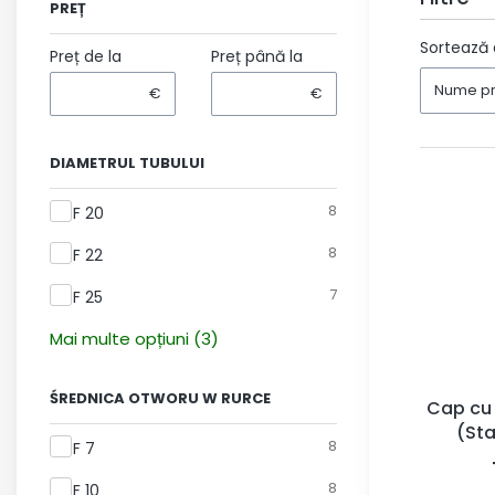
PREȚ
End of fil
Sortează 
Preț de la
Preț până la
Nume pro
€
€
DIAMETRUL TUBULUI
Diametrul tubului
8
F 20
8
F 22
7
F 25
Mai multe opțiuni (3)
ŚREDNICA OTWORU W RURCE
Cap cu 
(St
Średnica otworu w rurce
8
F 7
8
F 10