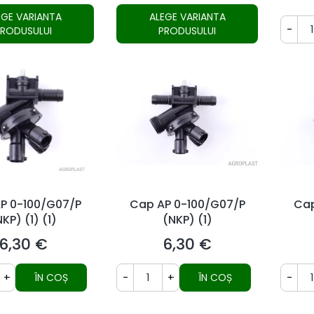
EGE VARIANTA
ALEGE VARIANTA
-
PRODUSULUI
PRODUSULUI
P 0-100/G07/P
Cap AP 0-100/G07/P
Cap
KP) (1) (1)
(NKP) (1)
6,30 €
6,30 €
Preț
Preț
+
-
+
-
ÎN COȘ
ÎN COȘ