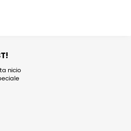
T!
ta nicio
peciale