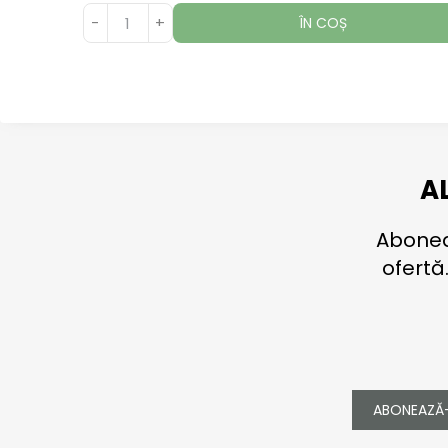
-
+
ÎN COȘ
A
Aboneaz
ofertă
ABONEAZĂ-