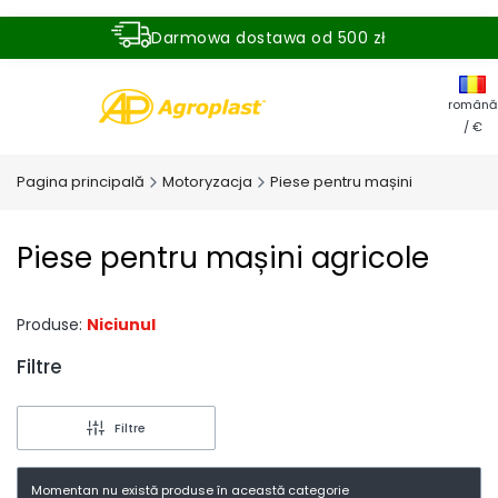
Darmowa dostawa od 500 zł
Dostawa zamówienia w ciągu 24 godzin
română
/ €
Pagina principală
Motoryzacja
Piese pentru mașini
Piese pentru mașini agricole
Produse:
Niciunul
Filtre
End of filters
Filtre
Momentan nu există produse în această categorie