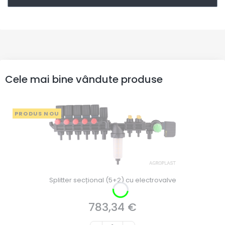
Cele mai bine vândute produse
PRODUS NOU
Splitter secțional (5+2) cu electrovalve
783,34 €
Preț