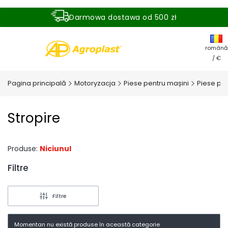
Darmowa dostawa od 500 zł
Dostawa zamówienia w ciągu 24 godzin
română
/ €
Pagina principală
Motoryzacja
Piese pentru mașini
Piese pen
Stropire
Produse:
Niciunul
Filtre
End of filters
Filtre
Momentan nu există produse în această categorie