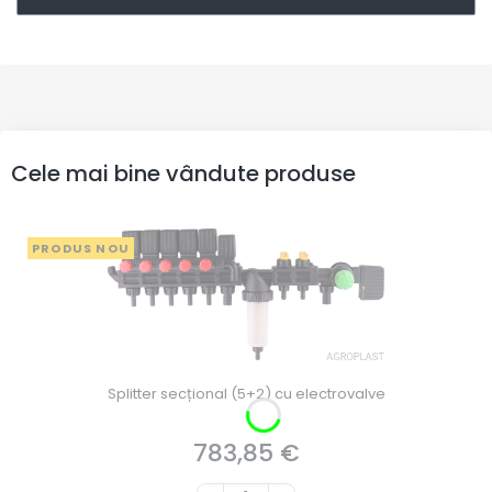
Cele mai bine vândute produse
PRODUS NOU
Splitter secțional (5+2) cu electrovalve
783,85 €
Preț