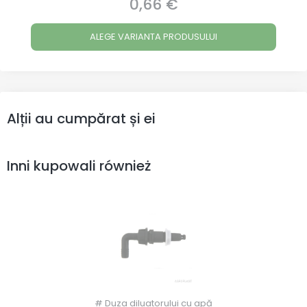
0,66 €
Preț
ALEGE VARIANTA PRODUSULUI
Alții au cumpărat și ei
Inni kupowali również
# Duza diluatorului cu apă