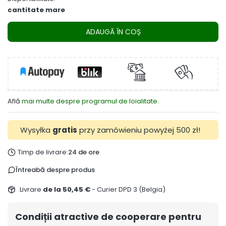
cantitate mare
ADAUGĂ ÎN COȘ
Află
mai multe despre programul de loialitate.
Wysyłka
gratis
przy zamówieniu powyżej 500 zł!
Timp de livrare:
24 de ore
Întreabă despre produs
Livrare
de la 50,45 €
- Curier DPD 3 (Belgia)
Condiții atractive de cooperare pentru