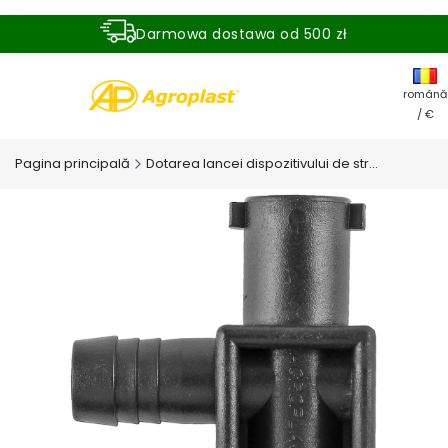
Darmowa dostawa od 500 zł
Dostawa zamówienia w ciągu 24 godzin
română
/ €
Pagina principală
Dotarea lancei dispozitivului de stropire