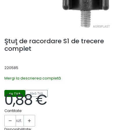
Ştuţ de racordare S1 de trecere
complet
220585
Mergi la descrierea completă
0,88 €
cu TVA
fără TVA
Preț
Cantitate
szt.
Disponibilitate: