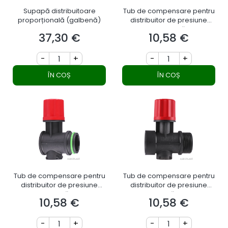
Supapă distribuitoare
Tub de compensare pentru
proporțională (galbenă)
distribuitor de presiune
constantă
37,30 €
10,58 €
Preț
Preț
-
+
-
+
ÎN COȘ
ÎN COȘ
Tub de compensare pentru
Tub de compensare pentru
distribuitor de presiune
distribuitor de presiune
constantă END
constantă START
10,58 €
10,58 €
Preț
Preț
-
+
-
+