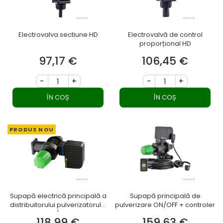
Electrovalva sectiune HD
Electrovalvă de control
proporțional HD
97,17 €
106,45 €
Preț
Preț
-
+
-
+
ÎN COȘ
ÎN COȘ
PRODUS NOU
Supapă electrică principală a
Supapă principală de
distribuitorului pulverizatorului
pulverizare ON/OFF + controler
ON/OFF
118,99 €
159,63 €
Preț
Preț