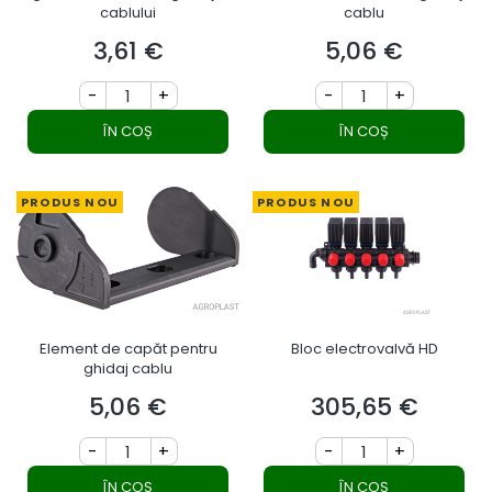
cablului
cablu
3,61 €
5,06 €
Preț
Preț
-
+
-
+
ÎN COȘ
ÎN COȘ
PRODUS NOU
PRODUS NOU
Element de capăt pentru
Bloc electrovalvă HD
ghidaj cablu
5,06 €
305,65 €
Preț
Preț
-
+
-
+
ÎN COȘ
ÎN COȘ