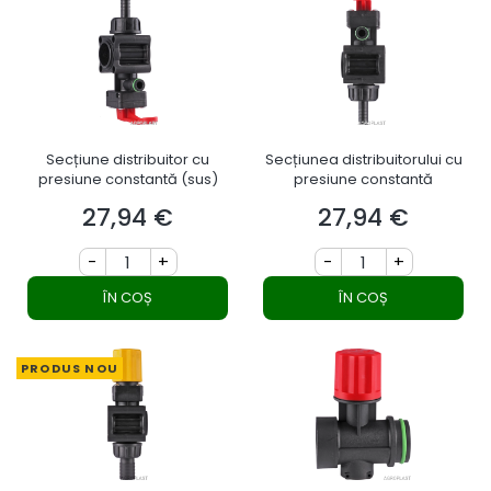
Secțiune distribuitor cu
Secțiunea distribuitorului cu
presiune constantă (sus)
presiune constantă
27,94 €
27,94 €
Preț
Preț
-
+
-
+
ÎN COȘ
ÎN COȘ
PRODUS NOU