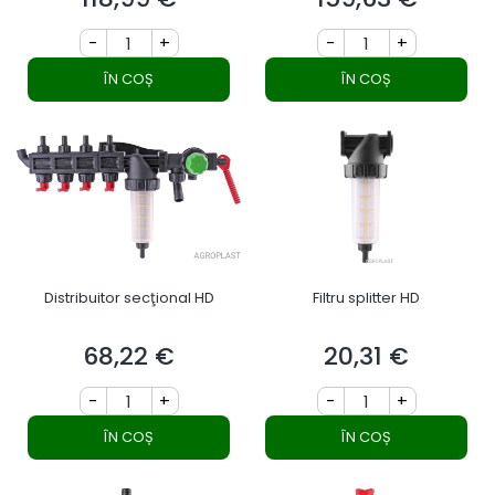
-
+
-
+
ÎN COȘ
ÎN COȘ
Distribuitor secţional HD
Filtru splitter HD
68,22 €
20,31 €
Preț
Preț
-
+
-
+
ÎN COȘ
ÎN COȘ