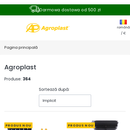
Darmowa dostawa od 500 zł
Dostawa zamówienia w ciągu 24 godzin
română
/ €
Pagina principală
Agroplast
Produse:
364
Sortează după:
Implicit
PRODUS NOU
PRODUS NOU