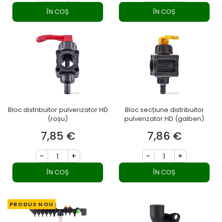
ÎN COȘ
ÎN COȘ
Bloc distribuitor pulverizator HD
Bloc secțiune distribuitor
(roșu)
pulverizator HD (galben)
7,85 €
7,86 €
Preț
Preț
-
+
-
+
ÎN COȘ
ÎN COȘ
PRODUS NOU