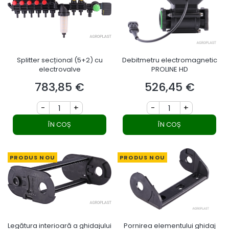
Splitter secțional (5+2) cu
Debitmetru electromagnetic
electrovalve
PROLINE HD
783,85 €
526,45 €
Preț
Preț
-
+
-
+
ÎN COȘ
ÎN COȘ
PRODUS NOU
PRODUS NOU
Legătura interioară a ghidajului
Pornirea elementului ghidaj