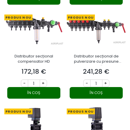
PRODUS NOU
PRODUS NOU
Distribuitor secțional
Distribuitor secțional de
compensator HD
pulverizare cu presiune
constantă HD
172,18 €
241,28 €
Preț
Preț
-
+
-
+
ÎN COȘ
ÎN COȘ
PRODUS NOU
PRODUS NOU