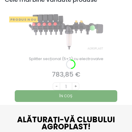
PRODUS NOU
Splitter secțional (5+2) cu electrovalve
783,85 €
Preț
-
+
ÎN COȘ
ALĂTURAȚI-VĂ CLUBULUI
AGROPLAST!