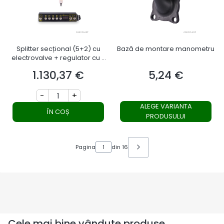
Splitter secțional (5+2) cu
Bază de montare manometru
electrovalve + regulator cu 5
secțiuni
1.130,37 €
5,24 €
Preț
Preț
-
+
ALEGE VARIANTA
ÎN COȘ
PRODUSULUI
Pagina
din 16
Cele mai bine vândute produse