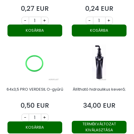
0,27 EUR
0,24 EUR
Ár
Ár
-
+
-
+
KOSÁRBA
KOSÁRBA
64x3,5 PRO VERDESIL O-gyűrű
Állítható hidraulikus keverő;
0,50 EUR
34,00 EUR
Ár
Ár
-
+
TERMÉKVÁLTOZAT
KOSÁRBA
KIVÁLASZTÁSA