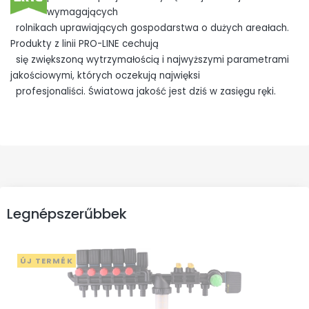
wymagających
rolnikach uprawiających gospodarstwa o dużych areałach.
Produkty z linii PRO-LINE cechują
się zwiększoną wytrzymałością i najwyższymi parametrami
jakościowymi, których oczekują najwięksi
profesjonaliści. Światowa jakość jest dziś w zasięgu ręki.
Legnépszerűbbek
ÚJ TERMÉK