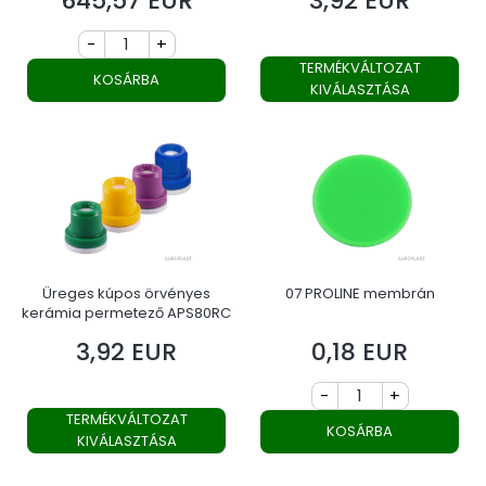
645,57 EUR
3,92 EUR
-
+
TERMÉKVÁLTOZAT
KOSÁRBA
KIVÁLASZTÁSA
Üreges kúpos örvényes
07 PROLINE membrán
kerámia permetező APS80RC
3,92 EUR
0,18 EUR
Ár
Ár
-
+
TERMÉKVÁLTOZAT
KOSÁRBA
KIVÁLASZTÁSA