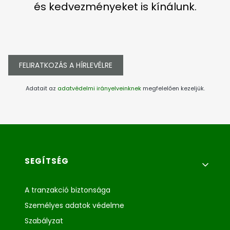
és kedvezményeket is kínálunk.
FELIRATKOZÁS A HÍRLEVÉLRE
Adatait az
adatvédelmi irányelveinknek
megfelelően kezeljük.
Lábléc menü
SEGÍTSÉG
A tranzakció biztonsága
Személyes adatok védelme
Szabályzat