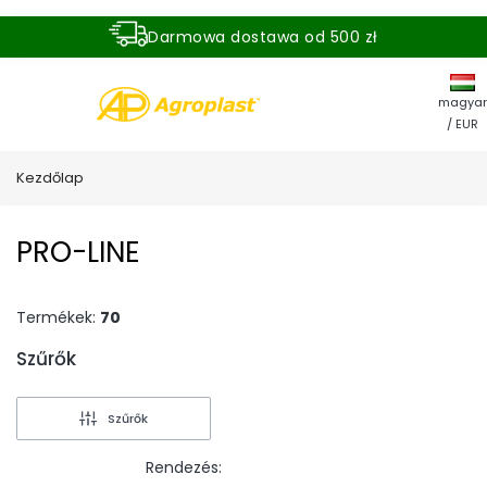
Darmowa dostawa od 500 zł
Dostawa zamówienia w ciągu 24 godzin
magyar
/ EUR
Kezdőlap
PRO-LINE
Termékek:
70
Szűrők
End of filters
Szűrők
Rendezés: