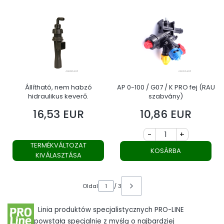
Állítható, nem habzó
AP 0-100 / G07 / K PRO fej (RAU
hidraulikus keverő.
szabvány)
16,53 EUR
10,86 EUR
Ár
Ár
-
+
TERMÉKVÁLTOZAT
KOSÁRBA
KIVÁLASZTÁSA
Oldal
/ 3
Linia produktów specjalistycznych PRO-LINE
powstała specjalnie z myślą o najbardziej