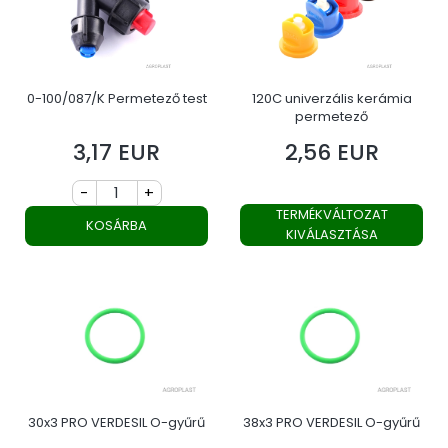
0-100/087/K Permetező test
120C univerzális kerámia
permetező
3,17 EUR
2,56 EUR
Ár
Ár
-
+
TERMÉKVÁLTOZAT
KOSÁRBA
KIVÁLASZTÁSA
30x3 PRO VERDESIL O-gyűrű
38x3 PRO VERDESIL O-gyűrű