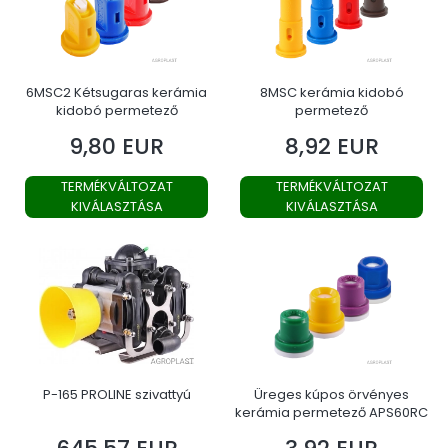
6MSC2 Kétsugaras kerámia
8MSC kerámia kidobó
kidobó permetező
permetező
9,80 EUR
8,92 EUR
Ár
Ár
TERMÉKVÁLTOZAT
TERMÉKVÁLTOZAT
KIVÁLASZTÁSA
KIVÁLASZTÁSA
P-165 PROLINE szivattyú
Üreges kúpos örvényes
kerámia permetező APS60RC
Ár
Ár