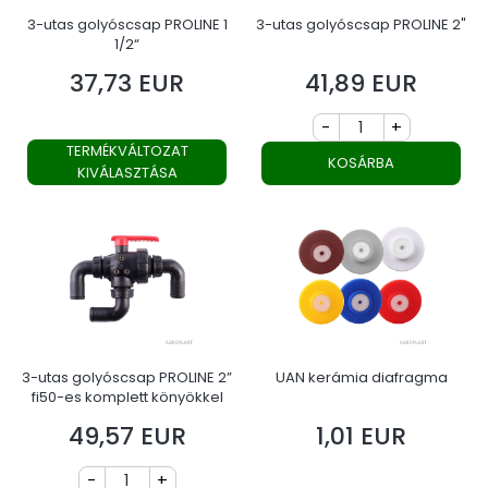
3-utas golyóscsap PROLINE 1
3-utas golyóscsap PROLINE 2"
1/2“
37,73 EUR
41,89 EUR
Ár
Ár
-
+
TERMÉKVÁLTOZAT
KOSÁRBA
KIVÁLASZTÁSA
3-utas golyóscsap PROLINE 2”
UAN kerámia diafragma
fi50-es komplett könyökkel
49,57 EUR
1,01 EUR
Ár
Ár
-
+