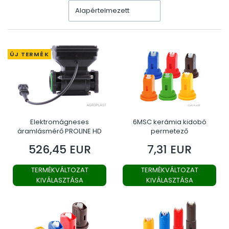
Alapértelmezett
ÚJ TERMÉK
Elektromágneses
6MSC kerámia kidobó
áramlásmérő PROLINE HD
permetező
526,45 EUR
7,31 EUR
Ár
Ár
TERMÉKVÁLTOZAT
TERMÉKVÁLTOZAT
KIVÁLASZTÁSA
KIVÁLASZTÁSA