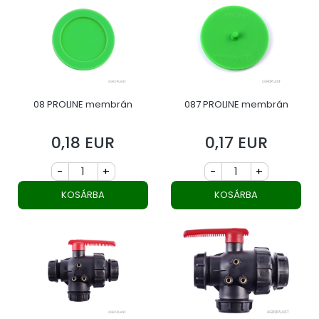
08 PROLINE membrán
087 PROLINE membrán
0,18 EUR
0,17 EUR
Ár
Ár
-
+
-
+
KOSÁRBA
KOSÁRBA