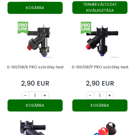
TERMÉKVÁLTOZAT
KOSÁRBA
KIVÁLASZTÁSA
0-100/08/K PRO szórófej-test
0-100/08/P PRO szórófej-test
2,90 EUR
2,90 EUR
Ár
Ár
-
+
-
+
KOSÁRBA
KOSÁRBA