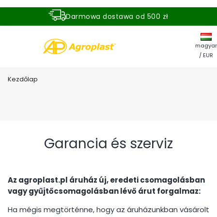
Darmowa dostawa od 500 zł
Dostawa zamówienia w ciągu 24 godzin
magyar
/ EUR
Kezdőlap
Garancia és szerviz
Az agroplast.pl áruház új, eredeti csomagolásban
vagy gyűjtőcsomagolásban lévő árut forgalmaz:
Ha mégis megtörténne, hogy az áruházunkban vásárolt