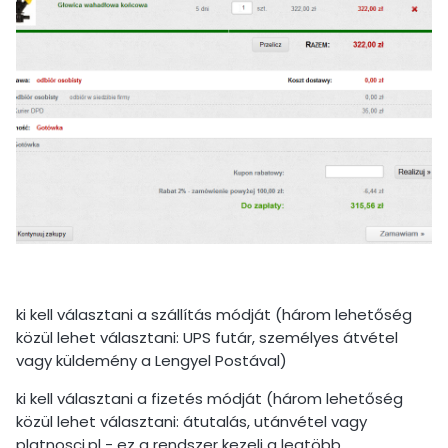
ki kell választani a szállítás módját (három lehetőség
közül lehet választani: UPS futár, személyes átvétel
vagy küldemény a Lengyel Postával)
ki kell választani a fizetés módját (három lehetőség
közül lehet választani: átutalás, utánvétel vagy
platnosci.pl - ez a rendszer kezeli a legtöbb