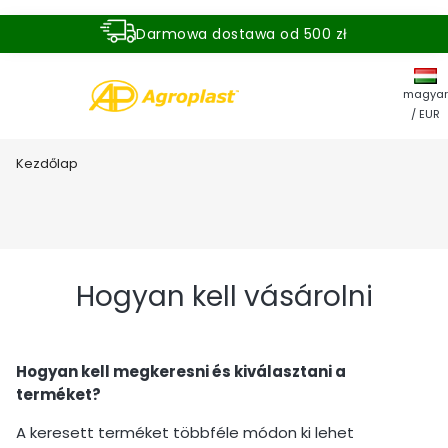
Darmowa dostawa od 500 zł
Dostawa zamówienia w ciągu 24 godzin
magyar
/ EUR
Kezdőlap
Hogyan kell vásárolni
Hogyan kell megkeresni és kiválasztani a
terméket?
A keresett terméket többféle módon ki lehet