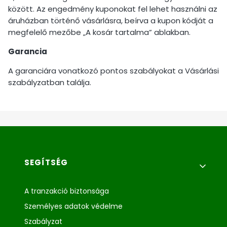
között. Az engedmény kuponokat fel lehet használni az
áruházban történő vásárlásra, beírva a kupon kódját a
megfelelő mezőbe „A kosár tartalma” ablakban.
Garancia
A garanciára vonatkozó pontos szabályokat a Vásárlási
szabályzatban találja.
Lábléc menü
SEGÍTSÉG
A tranzakció biztonsága
Személyes adatok védelme
Szabályzat