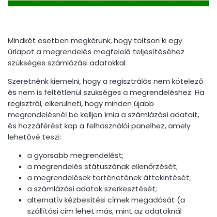
Mindkét esetben megkérünk, hogy töltsön ki egy
űrlapot a megrendelés megfelelő teljesítéséhez
szükséges számlázási adatokkal.
Szeretnénk kiemelni, hogy a regisztrálás nem kötelező
és nem is feltétlenül szükséges a megrendeléshez. Ha
regisztrál, elkerülheti, hogy minden újabb
megrendelésnél be kelljen írnia a számlázási adatait,
és hozzáférést kap a felhasználói panelhez, amely
lehetővé teszi:
a gyorsabb megrendelést;
a megrendelés státuszának ellenőrzését;
a megrendelések történetének áttekintését;
a számlázási adatok szerkesztését;
alternatív kézbesítési címek megadását (a
szállítási cím lehet más, mint az adatoknál