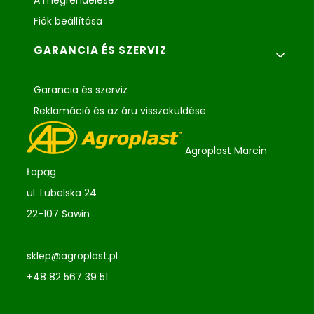
A megrendelése
Fiók beállítása
GARANCIA ÉS SZERVIZ
Garancia és szerviz
Reklamáció és az áru visszaküldése
Agroplast Marcin
Łopąg
ul. Lubelska 24
22-107 Sawin
sklep@agroplast.pl
+48 82 567 39 51