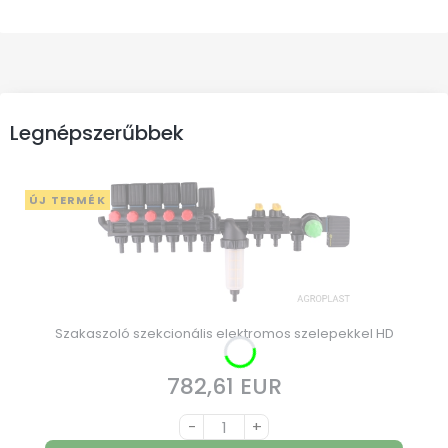
Legnépszerűbbek
ÚJ TERMÉK
Szakaszoló szekcionális elektromos szelepekkel HD
782,61 EUR
Ár
-
+