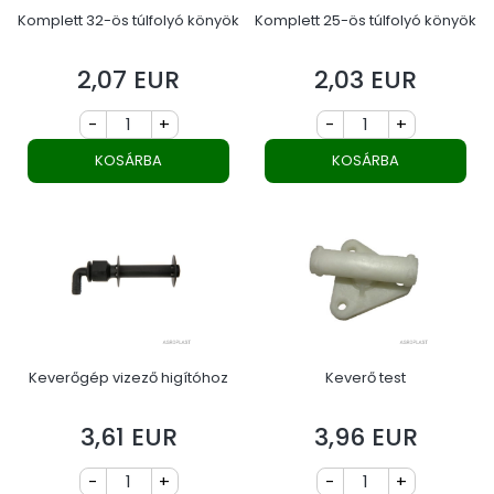
Komplett 32-ös túlfolyó könyök
Komplett 25-ös túlfolyó könyök
2,07 EUR
2,03 EUR
Ár
Ár
-
+
-
+
KOSÁRBA
KOSÁRBA
Keverőgép vizező higítóhoz
Keverő test
3,61 EUR
3,96 EUR
Ár
Ár
-
+
-
+