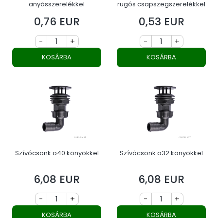
anyásszerelékkel
rugós csapszegszerelékkel
0,76 EUR
0,53 EUR
Ár
Ár
-
+
-
+
KOSÁRBA
KOSÁRBA
Szívócsonk o40 könyökkel
Szívócsonk o32 könyökkel
6,08 EUR
6,08 EUR
Ár
Ár
-
+
-
+
KOSÁRBA
KOSÁRBA