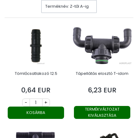
Terméknév: Z-től A-ig
Tömlőcsatlakozó 12.5
Tápellátás elosztó T-idom
0,64 EUR
6,23 EUR
Ár
Ár
-
+
TERMÉKVÁLTOZAT
KOSÁRBA
KIVÁLASZTÁSA