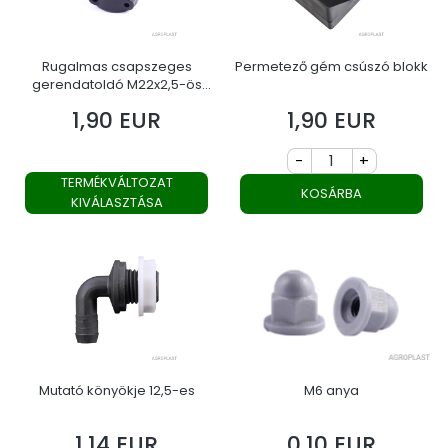
Rugalmas csapszeges
Permetező gém csúszó blokk
gerendatoldó M22x2,5-ös
vagy M20,1,5-ös menetes
1,90 EUR
1,90 EUR
Ár
Ár
anyával
-
+
TERMÉKVÁLTOZAT
KOSÁRBA
KIVÁLASZTÁSA
Mutató könyökje 12,5-es
M6 anya
1,14 EUR
0,10 EUR
Ár
Ár