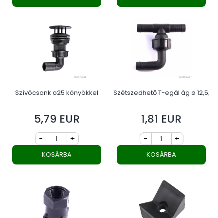
Szívócsonk o25 könyökkel
Szétszedhető T-egál ág ø 12,5;
5,79 EUR
1,81 EUR
Ár
Ár
-
+
-
+
KOSÁRBA
KOSÁRBA