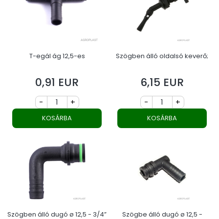
T-egál ág 12,5-es
Szögben álló oldalsó keverő;
0,91 EUR
6,15 EUR
Ár
Ár
-
+
-
+
KOSÁRBA
KOSÁRBA
Szögben álló dugó ø 12,5 - 3/4”
Szögbe álló dugó ø 12,5 -