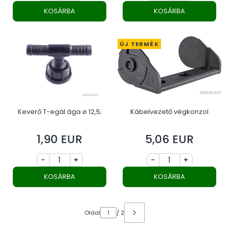
KOSÁRBA
KOSÁRBA
ÚJ TERMÉK
Keverő T-egál ága ø 12,5;
Kábelvezető végkonzol
1,90 EUR
5,06 EUR
Ár
Ár
-
+
-
+
KOSÁRBA
KOSÁRBA
Oldal
/ 2