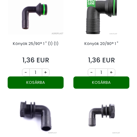
Könyök 25/90° 1 " (1) (1)
Könyök 20/90° 1 "
1,36 EUR
1,36 EUR
Ár
Ár
-
+
-
+
KOSÁRBA
KOSÁRBA