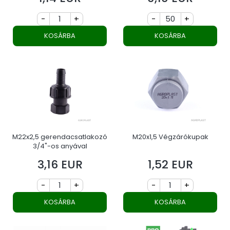
-
+
-
+
KOSÁRBA
KOSÁRBA
M22x2,5 gerendacsatlakozó
M20x1,5 Végzárókupak
3/4"-os anyával
3,16 EUR
1,52 EUR
Ár
Ár
-
+
-
+
KOSÁRBA
KOSÁRBA