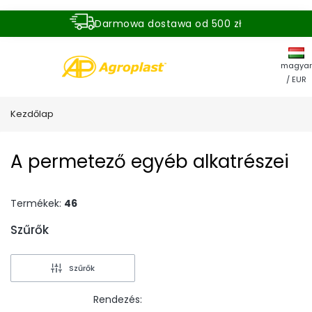
Darmowa dostawa od 500 zł
Dostawa zamówienia w ciągu 24 godzin
magyar
/ EUR
Kezdőlap
A permetező egyéb alkatrészei
Termékek:
46
Szűrők
End of filters
Szűrők
Rendezés: