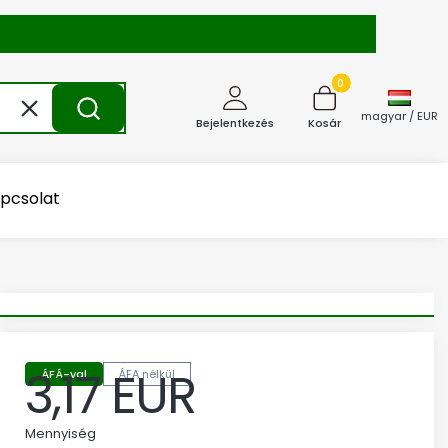
Termékek a kosárba
Törlés
Keresés
magyar / EUR
Bejelentkezés
Kosár
pcsolat
3,17 EUR
ÁFÁ-val
ÁFA nélkül
Ár
Mennyiség