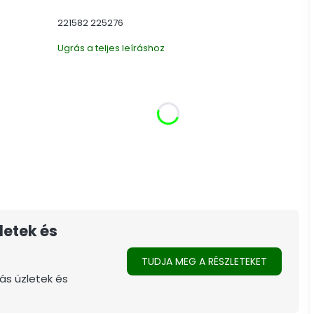
221582 225276
Ugrás a teljes leíráshoz
Válasszon termékváltozatot:
Az egyes változatok ára eltérhet
*
A szál típusa
Kiválasztás
letek és
TUDJA MEG A RÉSZLETEKET
ás üzletek és