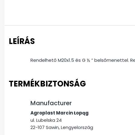
LEÍRÁS
Rendelhető M20x1.5 és G ½ ” belsőmenettel. R
TERMÉKBIZTONSÁG
Manufacturer
Agroplast Marcin Łopąg
ul. Lubelska 24
22-107 Sawin, Lengyelország