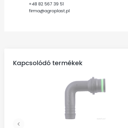
+48 82 567 39 51
firma@agroplast.pl
Kapcsolódó termékek