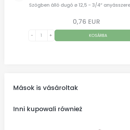
Szögben álló dugó ø 12,5 - 3/4” anyásszere
0,76 EUR
Ár
-
+
KOSÁRBA
Mások is vásároltak
Inni kupowali również