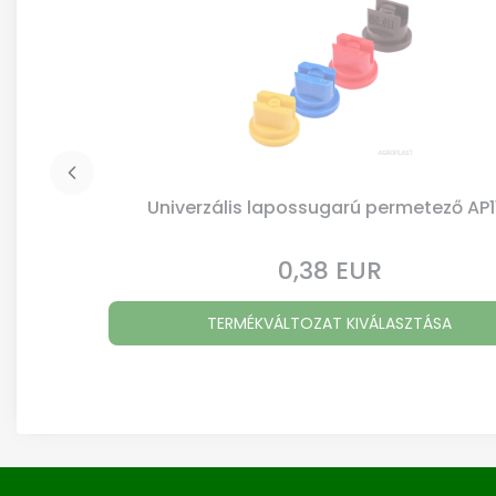
Univerzális lapossugarú permetező AP1
0,38 EUR
Ár
TERMÉKVÁLTOZAT KIVÁLASZTÁSA