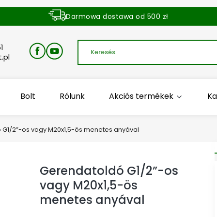
Darmowa dostawa od 500 zł
Dostawa zamówienia w ciągu 24 godzin
1
.pl
Bolt
Rólunk
Akciós termékek
Ka
 G1/2”-os vagy M20x1,5-ös menetes anyával
Gerendatoldó G1/2”-os
vagy M20x1,5-ös
menetes anyával