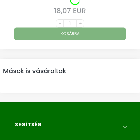
18,07 EUR
Ár
-
+
KOSÁRBA
Mások is vásároltak
Lábléc menü
SEGÍTSÉG