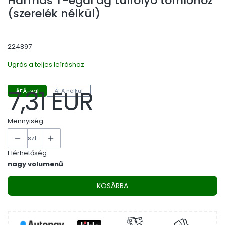
Hármas T-egál ág túlfolyó tömlőhöz
(szerelék nélkül)
224897
Ugrás a teljes leíráshoz
7,31 EUR
ÁFÁ-val
ÁFA nélkül
Ár
Mennyiség
szt.
Elérhetőség:
nagy volumenű
KOSÁRBA