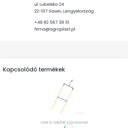
ul. Lubelska 24
22-107 Sawin, Lengyelország
+48 82 567 39 51
firma@agroplast.pl
Kapcsolódó termékek
UAN 0-108/HR szórótömlő