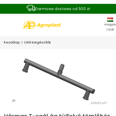
Darmowa dostawa od 500 zł
Dostawa zamówienia w ciągu 24 godzin
magyar
/ EUR
Kezdőlap
UAN kiegészítők