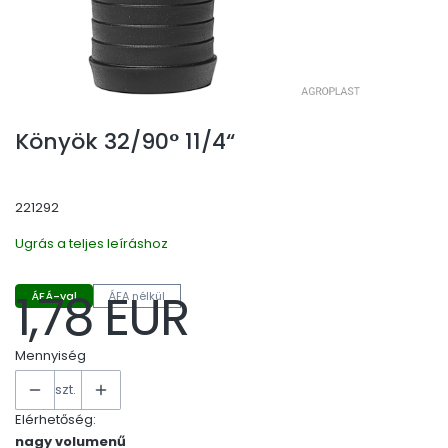
Könyök 32/90° 11/4“
221292
Ugrás a teljes leíráshoz
1,78 EUR
ÁFÁ-val
ÁFA nélkül
Ár
Mennyiség
szt.
Elérhetőség:
nagy volumenű