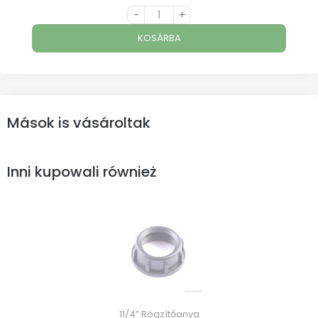
-
+
KOSÁRBA
Mások is vásároltak
Inni kupowali również
11/4” Rögzítőanya