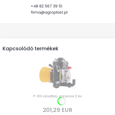
+48 82 567 39 51
firma@agroplast.pl
Kapcsolódó termékek
P-100 szivattyú, garancia 2 év
201,29 EUR
Ár