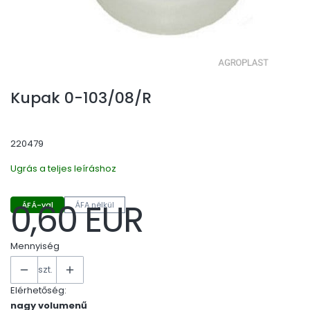
Kupak 0-103/08/R
220479
Ugrás a teljes leíráshoz
0,60 EUR
ÁFÁ-val
ÁFA nélkül
Ár
Mennyiség
szt.
Elérhetőség:
nagy volumenű