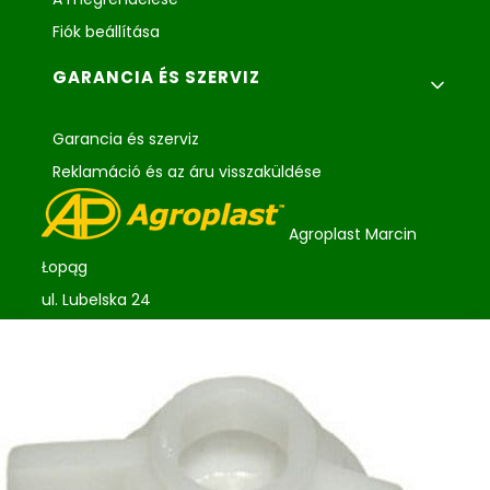
Fiók beállítása
GARANCIA ÉS SZERVIZ
Garancia és szerviz
Reklamáció és az áru visszaküldése
Agroplast Marcin
Łopąg
ul. Lubelska 24
22-107 Sawin
sklep@agroplast.pl
+48 82 567 39 51