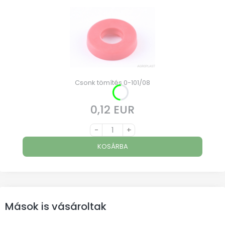
Csonk tömítés 0-101/08
0,12 EUR
Ár
-
+
KOSÁRBA
Mások is vásároltak