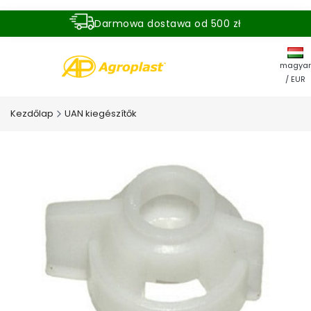
Darmowa dostawa od 500 zł
Dostawa zamówienia w ciągu 24 godzin
magyar
/ EUR
Kezdőlap
UAN kiegészítők