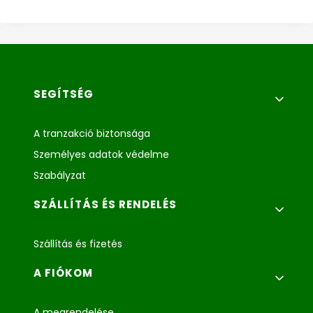
Lábléc menü
SEGÍTSÉG
A tranzakció biztonsága
Személyes adatok védelme
Szabályzat
SZÁLLÍTÁS ÉS RENDELÉS
Szállítás és fizetés
A FIÓKOM
A megrendelése