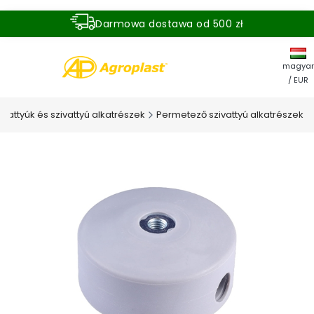
Darmowa dostawa od 500 zł
Dostawa zamówienia w ciągu 24 godzin
magyar
/ EUR
vattyúk és szivattyú alkatrészek
Permetező szivattyú alkatrészek