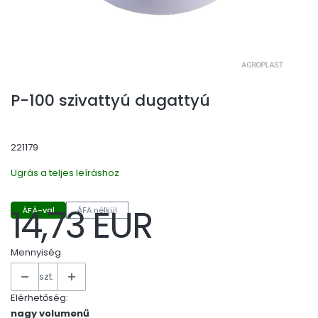
P-100 szivattyú dugattyú
221179
Ugrás a teljes leíráshoz
14,73 EUR
ÁFÁ-val
ÁFA nélkül
Ár
Mennyiség
szt.
Elérhetőség:
nagy volumenű