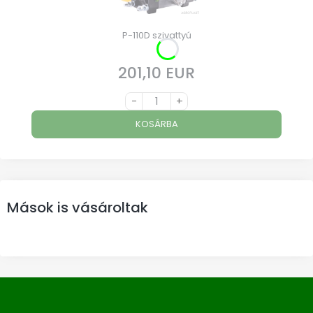
P-110D szivattyú
201,10 EUR
Ár
-
+
KOSÁRBA
Mások is vásároltak