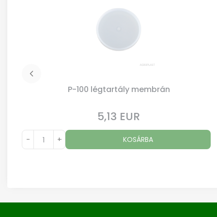
P-100 légtartály membrán
5,13 EUR
Ár
-
+
KOSÁRBA