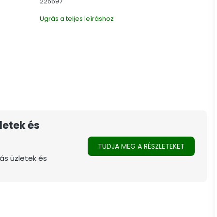
225597
Ugrás a teljes leíráshoz
letek és
TUDJA MEG A RÉSZLETEKET
ás üzletek és