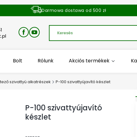
Darmowa dostawa od 500 zł
Dostawa zamówienia w ciągu 24 godzin
1
.pl
Bolt
Rólunk
Akciós termékek
Ka
ező szivattyú alkatrészek
P-100 szivattyújavító készlet
P-100 szivattyújavító
készlet