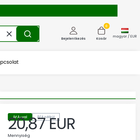
Termékek a kosárba
Törlés
Keresés
magyar / EUR
Bejelentkezés
Kosár
pcsolat
20,87 EUR
ÁFÁ-val
ÁFA nélkül
Ár
Mennyiség