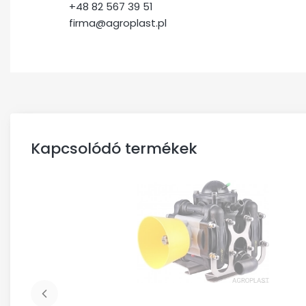
+48 82 567 39 51
firma@agroplast.pl
Kapcsolódó termékek