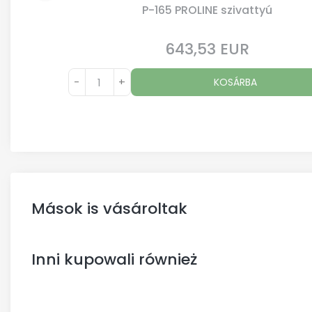
P-165 PROLINE szivattyú
643,53 EUR
Ár
-
+
KOSÁRBA
Mások is vásároltak
Inni kupowali również