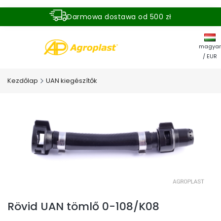
Darmowa dostawa od 500 zł
Dostawa zamówienia w ciągu 24 godzin
magyar
/ EUR
Kezdőlap
UAN kiegészítők
Rövid UAN tömlő 0-108/K08