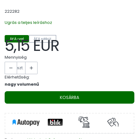
222282
Ugrás a teljes leíráshoz
5,15 EUR
ÁFÁ-val
ÁFA nélkül
Ár
Mennyiség
szt.
Elérhetőség:
nagy volumenű
KOSÁRBA