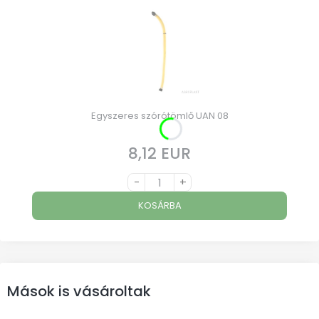
Egyszeres szórótömlő UAN 08
8,12 EUR
Ár
-
+
KOSÁRBA
Mások is vásároltak