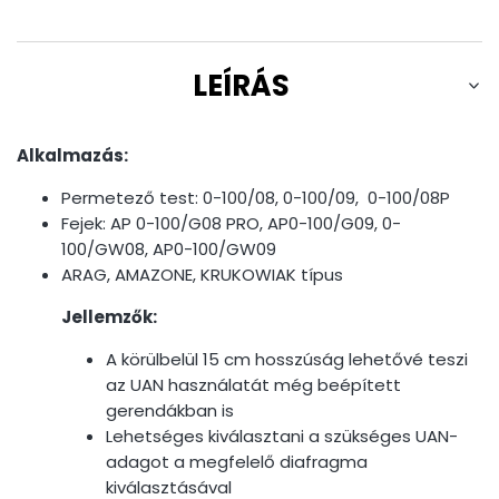
LEÍRÁS
Alkalmazás:
Permetező test: 0-100/08, 0-100/09, 0-100/08P
Fejek: AP 0-100/G08 PRO, AP0-100/G09, 0-
100/GW08, AP0-100/GW09
ARAG, AMAZONE, KRUKOWIAK típus
Jellemzők:
A körülbelül 15 cm hosszúság lehetővé teszi
az UAN használatát még beépített
gerendákban is
Lehetséges kiválasztani a szükséges UAN-
adagot a megfelelő diafragma
kiválasztásával