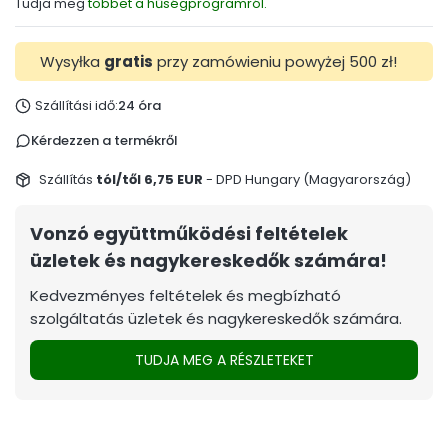
Tudja meg
többet a hűségprogramról.
Wysyłka
gratis
przy zamówieniu powyżej 500 zł!
Szállítási idő:
24 óra
Kérdezzen a termékről
Szállítás
tól/től 6,75 EUR
- DPD Hungary (Magyarország)
Vonzó együttműködési feltételek
üzletek és nagykereskedők számára!
Kedvezményes feltételek és megbízható
szolgáltatás üzletek és nagykereskedők számára.
TUDJA MEG A RÉSZLETEKET