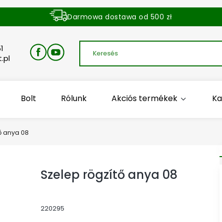
Darmowa dostawa od 500 zł
Dostawa zamówienia w ciągu 24 godzin
1
.pl
Bolt
Rólunk
Akciós termékek
Ka
ő anya 08
Szelep rögzítő anya 08
220295