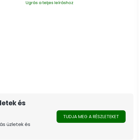
Ugrás a teljes leíráshoz
letek és
TUDJA MEG A RÉSZLETEKET
ás üzletek és