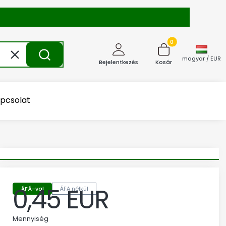
Termékek a kosárba
Törlés
Keresés
magyar / EUR
Bejelentkezés
Kosár
pcsolat
0,45 EUR
ÁFÁ-val
ÁFA nélkül
Ár
Mennyiség