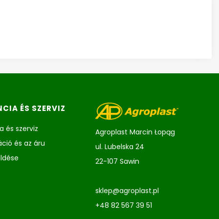
CIA ÉS SZERVIZ
a és szerviz
Agroplast Marcin Łopąg
ció és az áru
ul. Lubelska 24
üldése
22-107 Sawin
sklep@agroplast.pl
+48 82 567 39 51