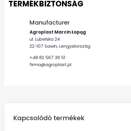
TERMÉKBIZTONSÁG
Manufacturer
Agroplast Marcin Łopąg
ul. Lubelska 24
22-107 Sawin, Lengyelország
+48 82 567 39 51
firma@agroplast.pl
Kapcsolódó termékek