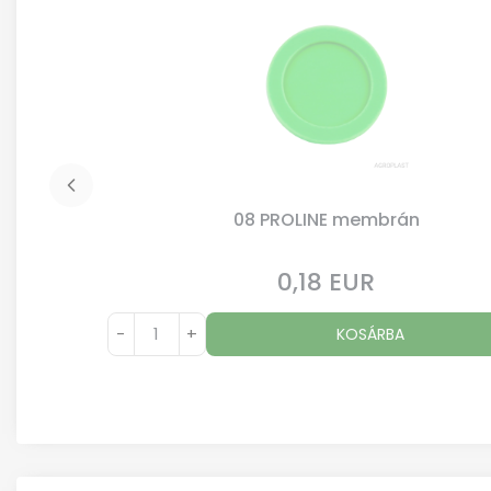
08 PROLINE membrán
0,18 EUR
Ár
-
+
KOSÁRBA