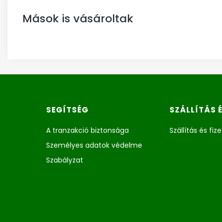
Mások is vásároltak
Lábléc menü
SEGÍTSÉG
SZÁLLÍTÁS 
A tranzakció biztonsága
Szállítás és fiz
Személyes adatok védelme
Szabályzat