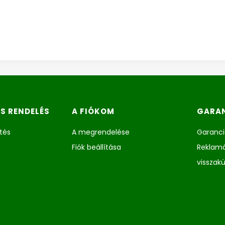
ÉS RENDELÉS
A FIÓKOM
GARAN
etés
A megrendelése
Garanci
Fiók beállítása
Reklamá
visszak