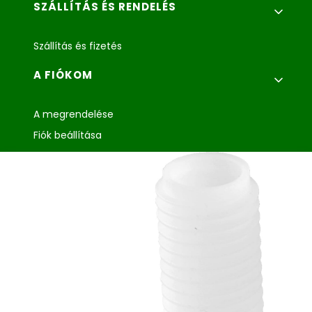
SZÁLLÍTÁS ÉS RENDELÉS
Szállítás és fizetés
A FIÓKOM
A megrendelése
Fiók beállítása
GARANCIA ÉS SZERVIZ
Garancia és szerviz
Reklamáció és az áru visszaküldése
Agroplast Marcin
Łopąg
ul. Lubelska 24