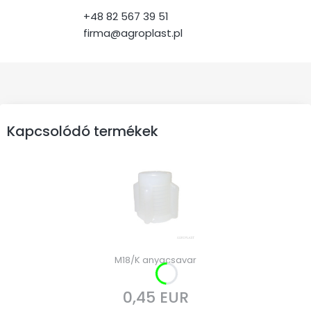
+48 82 567 39 51
firma@agroplast.pl
Kapcsolódó termékek
M18/K anyacsavar
0,45 EUR
Ár