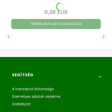
0,38 EUR
Ár
TERMÉKVÁLTOZAT KIVÁLASZTÁSA
Lábléc menü
SEGÍTSÉG
A tranzakció biztonsága
Személyes adatok védelme
Szabályzat