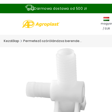
Darmowa dostawa od 500 zł
Dostawa zamówienia w ciągu 24 godzin
magyar
/ EUR
Kezdőlap
Permetező szórólándzsa berendezés