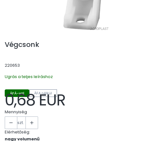
Végcsonk
220653
Ugrás a teljes leíráshoz
0,68 EUR
ÁFÁ-val
ÁFA nélkül
Ár
Mennyiség
szt.
Elérhetőség:
nagy volumenű