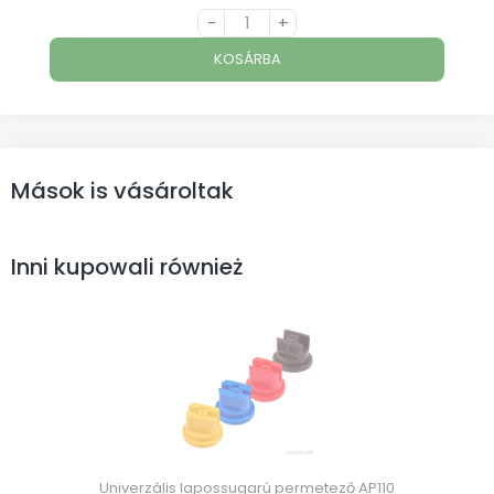
-
+
KOSÁRBA
Mások is vásároltak
Inni kupowali również
Univerzális lapossugarú permetező AP110