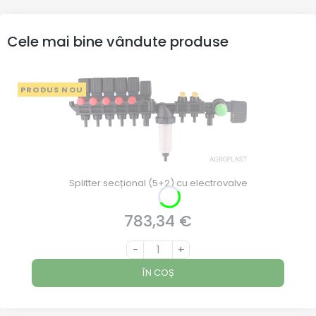
Cele mai bine vândute produse
PRODUS NOU
Splitter secțional (5+2) cu electrovalve
783,34 €
Preț
-
+
ÎN COȘ