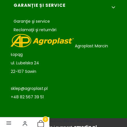
GARANȚIE ȘI SERVICE
Garanţie şi service
Reclamaţii şi returnări
Agroplast Marcin
Łopąg
ul. Lubelska 24
22-107 Sawin
sklep@agroplast.pl
+48 82 567 39 51
Sklep internetowy
Shoper Premium
Produse în coș: 0. See details