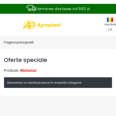
Darmowa dostawa od 500 zł
Dostawa zamówienia w ciągu 24 godzin
română
/ €
Pagina principală
Oferte speciale
Produse:
Niciunul
Lista produselor
Momentan nu există produse în această categorie