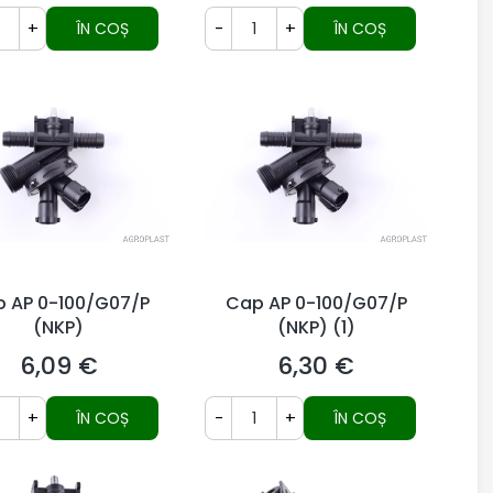
+
-
+
ÎN COȘ
ÎN COȘ
 AP 0-100/G07/P
Cap AP 0-100/G07/P
(NKP)
(NKP) (1)
6,09 €
6,30 €
Preț
Preț
+
-
+
ÎN COȘ
ÎN COȘ