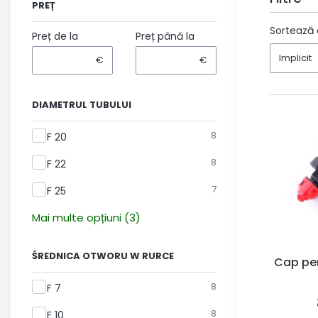
PREȚ
End of fil
Sortează 
Preț de la
Preț până la
Implicit
€
€
DIAMETRUL TUBULUI
Diametrul tubului
8
F 20
8
F 22
7
F 25
Mai multe opțiuni (3)
ŚREDNICA OTWORU W RURCE
Cap pe
Średnica otworu w rurce
8
F 7
8
F 10