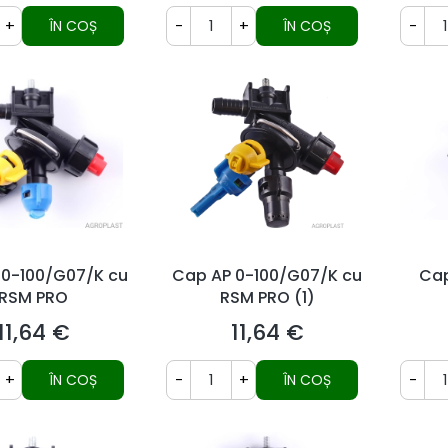
+
-
+
-
ÎN COȘ
ÎN COȘ
 0-100/G07/K cu
Cap AP 0-100/G07/K cu
Cap
RSM PRO
RSM PRO (1)
11,64 €
11,64 €
Preț
Preț
+
-
+
-
ÎN COȘ
ÎN COȘ