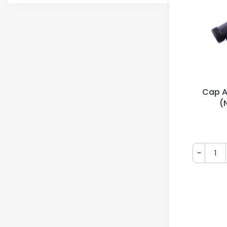
Cap A
(N
-