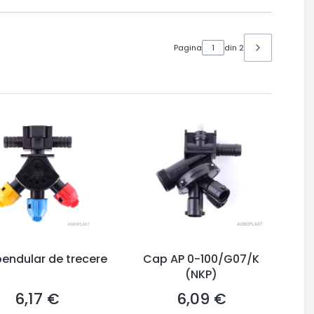
Pagina
din 2
endular de trecere
Cap AP 0-100/G07/K
(NKP)
6,17 €
6,09 €
Preț
Preț