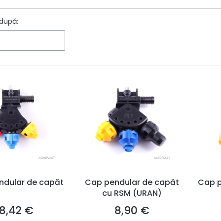
ters
după:
ndular de capăt
Cap pendular de capăt
Cap p
cu RSM (URAN)
8,42 €
8,90 €
Preț
Preț