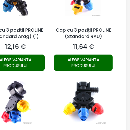
u 3 poziții PROLINE
Cap cu 3 poziții PROLINE
andard Arag) (1)
(Standard RAU)
12,16 €
11,64 €
Preț
Preț
ALEGE VARIANTA
ALEGE VARIANTA
PRODUSULUI
PRODUSULUI