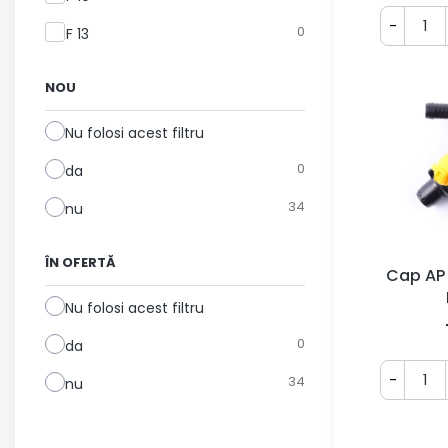
-
0
F 13
NOU
Nu folosi acest filtru
0
da
34
nu
ÎN OFERTĂ
Cap AP
Nu folosi acest filtru
0
da
-
34
nu