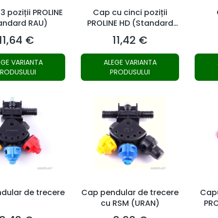
3 poziții PROLINE
Cap cu cinci poziții
andard RAU)
PROLINE HD (Standard
Arag)
11,64 €
11,42 €
Preț
Preț
EGE VARIANTA
ALEGE VARIANTA
PRODUSULUI
PRODUSULUI
dular de trecere
Cap pendular de trecere
Capu
cu RSM (URAN)
PRO