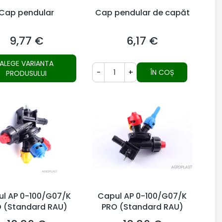
Cap pendular
Cap pendular de capăt
9,77 €
6,17 €
Preț
Preț
ALEGE VARIANTA
-
+
ÎN COȘ
PRODUSULUI
l AP 0-100/G07/K
Capul AP 0-100/G07/K
 (Standard RAU)
PRO (Standard RAU)