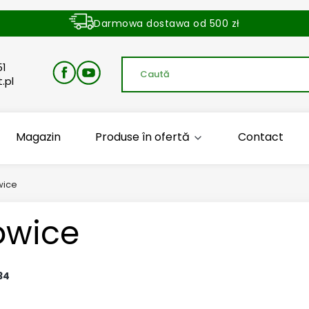
Darmowa dostawa od 500 zł
Dostawa zamówienia w ciągu 24 godzin
51
.pl
Magazin
Produse în ofertă
Contact
wice
owice
34