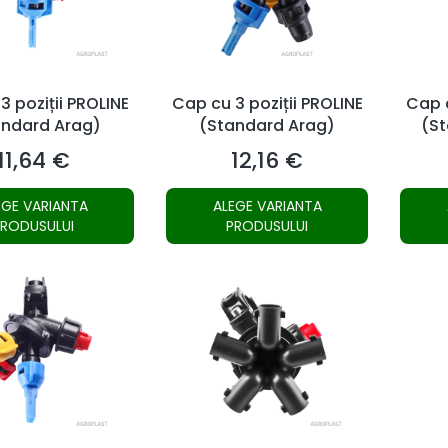
3 poziții PROLINE
Cap cu 3 poziții PROLINE
Cap c
andard Arag)
(Standard Arag)
(St
11,64 €
12,16 €
Preț
Preț
EGE VARIANTA
ALEGE VARIANTA
PRODUSULUI
PRODUSULUI