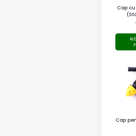
Cap cu 
(St
AL
Cap pen