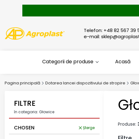
Telefon: +48 82 567 39 
e-mail: sklep@agroplast
Categorii de produse
Acasă
Pagina principală
Dotarea lancei dispozitivului de stropire
Gło
Gł
FILTRE
în categoria: Głowice
Produse:
CHOSEN
Șterge
Filtre