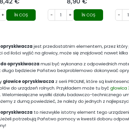
8,42 €
8,90 €
Preț
Preț
+
-
+
-
ÎN COȘ
ÎN COȘ
 opryskiwacza
jest przedostatnim elementem, przez który p
i od ilości wyjść na głowicy, może się znajdować nawet kilka
 do opryskiwacza
musi być wykonana z odpowiednich materi
ak długo będziecie Państwo bezproblemowo dokonywać opry
my
głowice opryskiwacza
z serii PROLINE, które są kwintesen
łów do urządzeń rolnych. Przykładem może tu być
głowica 
. Wielomiesięczne wysiłki działu badawczo-technicznego um
ożemy z dumą powiedzieć, że należy do jednych z najlepszyc
 opryskiwacza
to niezwykle istotny element tego urządzen
 Jeżeli potrzebują Państwo pomocy w kwestii doboru odpow
my!