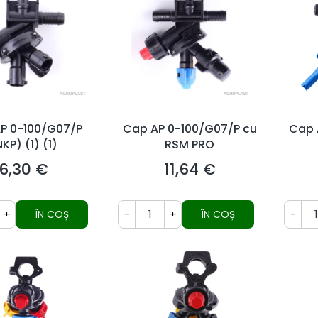
P 0-100/G07/P
Cap AP 0-100/G07/P cu
Cap 
KP) (1) (1)
RSM PRO
6,30 €
11,64 €
Preț
Preț
+
-
+
-
ÎN COȘ
ÎN COȘ