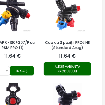
AP 0-100/G07/P cu
Cap cu 3 poziții PROLINE
RSM PRO (1)
(Standard Arag)
11,64 €
11,64 €
Preț
Preț
ALEGE VARIANTA
+
ÎN COȘ
PRODUSULUI