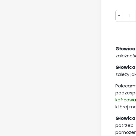
-
Głowica
zależnośc
Głowica
zależy j
Poleca
podzespo
końcowa
której m
Głowica
potrzeb.
pomoże