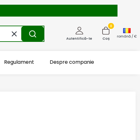
Produse în coș: 0
Șterge
Caută
română / €
Autentifică-te
Coș
Regulament
Despre companie