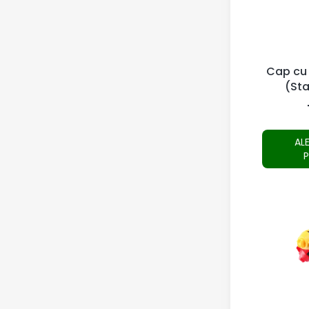
Cap cu 
(St
AL