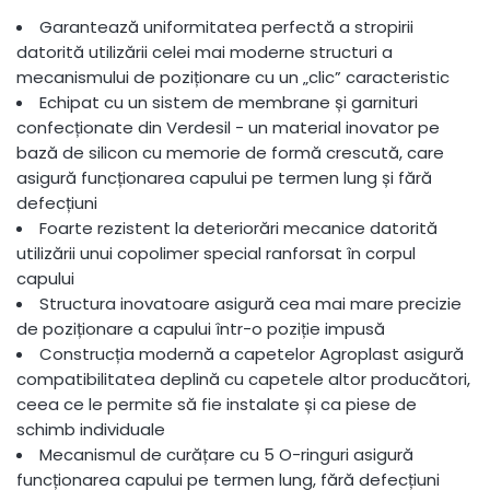
Garantează uniformitatea perfectă a stropirii
datorită utilizării celei mai moderne structuri a
mecanismului de poziționare cu un „clic” caracteristic
Echipat cu un sistem de membrane și garnituri
confecționate din Verdesil - un material inovator pe
bază de silicon cu memorie de formă crescută, care
asigură funcționarea capului pe termen lung și fără
defecțiuni
Foarte rezistent la deteriorări mecanice datorită
utilizării unui copolimer special ranforsat în corpul
capului
Structura inovatoare asigură cea mai mare precizie
de poziționare a capului într-o poziție impusă
Construcția modernă a capetelor Agroplast asigură
compatibilitatea deplină cu capetele altor producători,
ceea ce le permite să fie instalate și ca piese de
schimb individuale
Mecanismul de curățare cu 5 O-ringuri asigură
funcționarea capului pe termen lung, fără defecțiuni