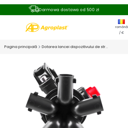
Darmowa dostawa od 500 zł
Dostawa zamówienia w ciągu 24 godzin
română
/ €
Pagina principală
Dotarea lancei dispozitivului de stropire