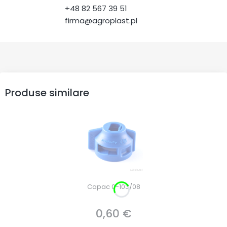
+48 82 567 39 51
firma@agroplast.pl
Produse similare
Capac 0-103/08
0,60 €
Preț