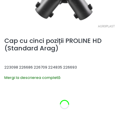
Cap cu cinci poziții PROLINE HD
(Standard Arag)
223098 226686 226709 224835 226693
Mergi la descrierea completă
Selectați varianta produsului:
Variantele individuale pot diferi ca preț
*
Diametrul tubului
Selectează