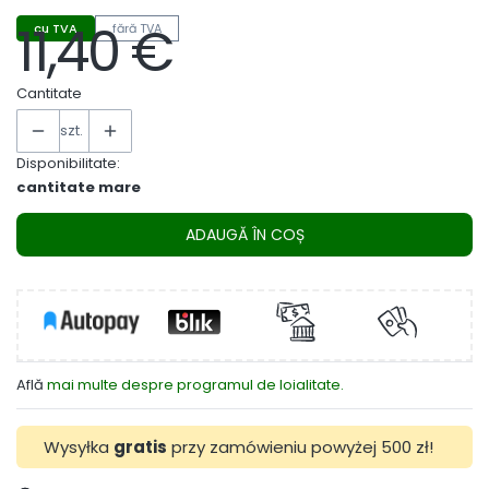
11,40 €
cu TVA
fără TVA
Preț
Cantitate
szt.
Disponibilitate:
cantitate mare
ADAUGĂ ÎN COȘ
Află
mai multe despre programul de loialitate.
Wysyłka
gratis
przy zamówieniu powyżej 500 zł!