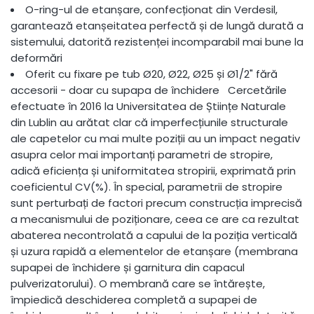
O-ring-ul de etanșare, confecționat din Verdesil,
garantează etanșeitatea perfectă și de lungă durată a
sistemului, datorită rezistenței incomparabil mai bune la
deformări
Oferit cu fixare pe tub Ø20, Ø22, Ø25 și Ø1/2" fără
accesorii - doar cu supapa de închidere Cercetările
efectuate în 2016 la Universitatea de Științe Naturale
din Lublin au arătat clar că imperfecțiunile structurale
ale capetelor cu mai multe poziții au un impact negativ
asupra celor mai importanți parametri de stropire,
adică eficiența și uniformitatea stropirii, exprimată prin
coeficientul CV(%). În special, parametrii de stropire
sunt perturbați de factori precum construcția imprecisă
a mecanismului de poziționare, ceea ce are ca rezultat
abaterea necontrolată a capului de la poziția verticală
și uzura rapidă a elementelor de etanșare (membrana
supapei de închidere și garnitura din capacul
pulverizatorului). O membrană care se întărește,
împiedică deschiderea completă a supapei de