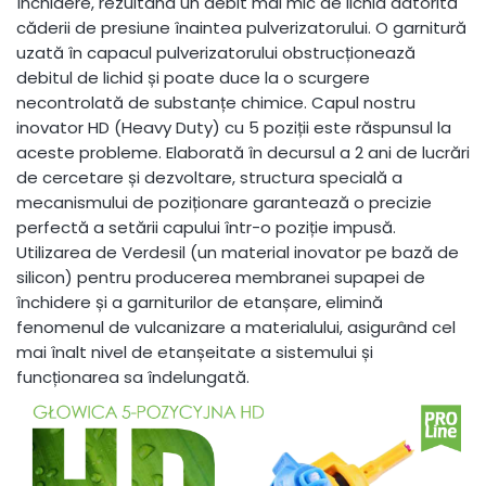
închidere, rezultând un debit mai mic de lichid datorită
căderii de presiune înaintea pulverizatorului. O garnitură
uzată în capacul pulverizatorului obstrucționează
debitul de lichid și poate duce la o scurgere
necontrolată de substanțe chimice. Capul nostru
inovator HD (Heavy Duty) cu 5 poziții este răspunsul la
aceste probleme. Elaborată în decursul a 2 ani de lucrări
de cercetare și dezvoltare, structura specială a
mecanismului de poziționare garantează o precizie
perfectă a setării capului într-o poziție impusă.
Utilizarea de Verdesil (un material inovator pe bază de
silicon) pentru producerea membranei supapei de
închidere și a garniturilor de etanșare, elimină
fenomenul de vulcanizare a materialului, asigurând cel
mai înalt nivel de etanșeitate a sistemului și
funcționarea sa îndelungată.