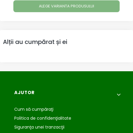
ALEGE VARIANTA PRODUSULUI
Alții au cumpărat și ei
Meniu subsol
AJUTOR
Cum să cumpăraţi
Politica de confidenţialitate
Siguranţa unei tranzacţii