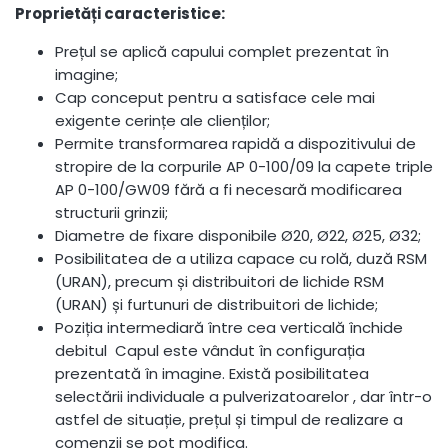
Proprietăți caracteristice:
Prețul se aplică capului complet prezentat în
imagine;
Cap conceput pentru a satisface cele mai
exigente cerințe ale clienților;
Permite transformarea rapidă a dispozitivului de
stropire de la corpurile AP 0-100/09 la capete triple
AP 0-100/GW09 fără a fi necesară modificarea
structurii grinzii;
Diametre de fixare disponibile Ø20, Ø22, Ø25, Ø32;
Posibilitatea de a utiliza capace cu rolă, duză RSM
(URAN), precum și distribuitori de lichide RSM
(URAN) și furtunuri de distribuitori de lichide;
Poziția intermediară între cea verticală închide
debitul Capul este vândut în configurația
prezentată în imagine. Există posibilitatea
selectării individuale a pulverizatoarelor , dar într-o
astfel de situație, prețul și timpul de realizare a
comenzii se pot modifica.