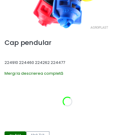
Cap pendular
224910 224460 224262 224477
Mergi la descrierea completă
Selectați varianta produsului:
Variantele individuale pot diferi ca preț
*
Diametrul tubului
Selectează
cu TVA
fără TVA