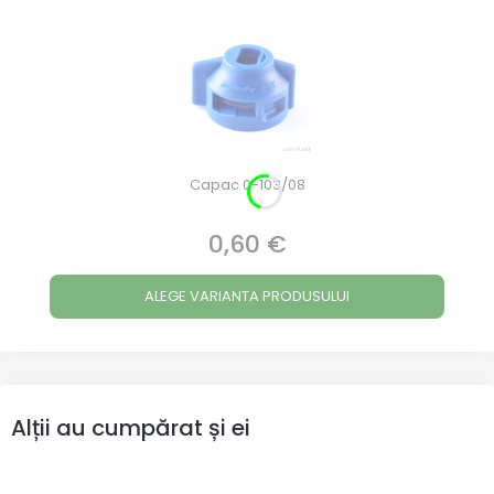
Capac 0-103/08
0,60 €
Preț
ALEGE VARIANTA PRODUSULUI
Alții au cumpărat și ei