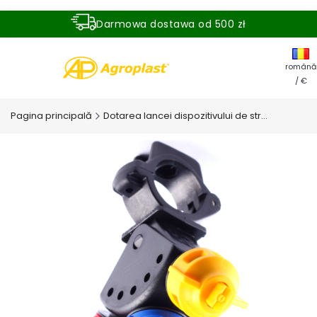
Darmowa dostawa od 500 zł
Dostawa zamówienia w ciągu 24 godzin
română
/ €
Pagina principală
Dotarea lancei dispozitivului de stropire