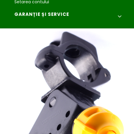
Setarea contului
GARANȚIE ȘI SERVICE
Garanţie şi service
Reclamaţii şi returnări
Agroplast Marcin
Łopąg
ul. Lubelska 24
22-107 Sawin
sklep@agroplast.pl
+48 82 567 39 51