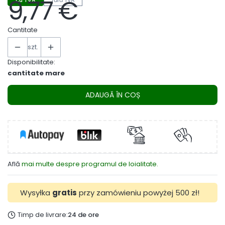
9,77 €
Preț
Cantitate
szt.
Disponibilitate:
cantitate mare
ADAUGĂ ÎN COȘ
Află
mai multe despre programul de loialitate.
Wysyłka
gratis
przy zamówieniu powyżej 500 zł!
Timp de livrare:
24 de ore