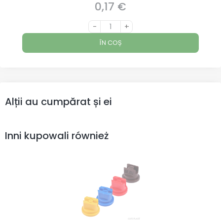
0,17 €
Preț
-
+
ÎN COȘ
Alții au cumpărat și ei
Inni kupowali również