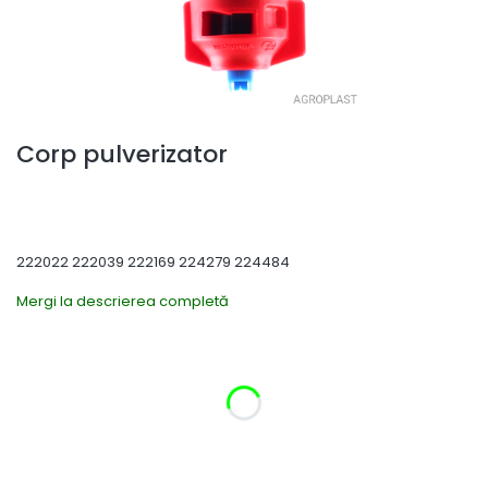
Corp pulverizator
222022 222039 222169 224279 224484
Mergi la descrierea completă
Selectați varianta produsului:
Variantele individuale pot diferi ca preț
*
Diametrul tubului
Selectează