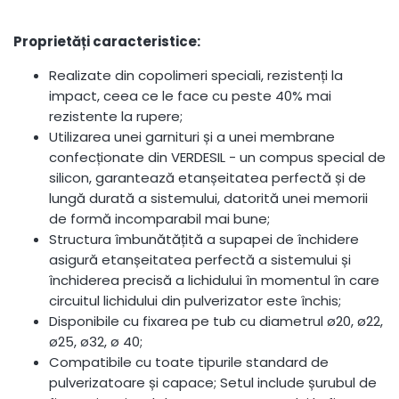
Proprietăți caracteristice:
Realizate din copolimeri speciali, rezistenți la
impact, ceea ce le face cu peste 40% mai
rezistente la rupere;
Utilizarea unei garnituri și a unei membrane
confecționate din VERDESIL - un compus special de
silicon, garantează etanșeitatea perfectă și de
lungă durată a sistemului, datorită unei memorii
de formă incomparabil mai bune;
Structura îmbunătățită a supapei de închidere
asigură etanșeitatea perfectă a sistemului și
închiderea precisă a lichidului în momentul în care
circuitul lichidului din pulverizator este închis;
Disponibile cu fixarea pe tub cu diametrul ø20, ø22,
ø25, ø32, ø 40;
Compatibile cu toate tipurile standard de
pulverizatoare și capace; Setul include șurubul de