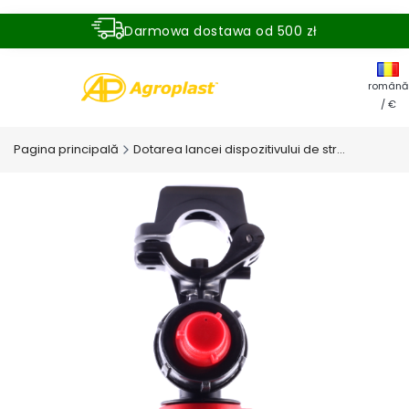
Darmowa dostawa od 500 zł
Dostawa zamówienia w ciągu 24 godzin
română
/ €
Pagina principală
Dotarea lancei dispozitivului de stropire