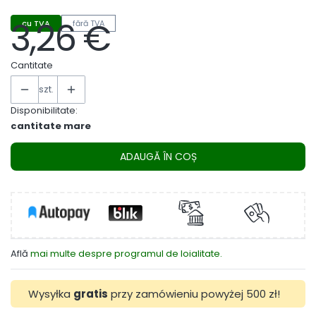
3,26 €
cu TVA
fără TVA
Preț
Cantitate
szt.
Disponibilitate:
cantitate mare
ADAUGĂ ÎN COȘ
Află
mai multe despre programul de loialitate.
Wysyłka
gratis
przy zamówieniu powyżej 500 zł!